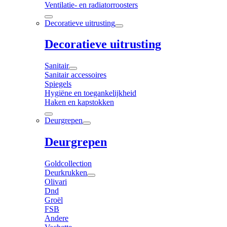
Ventilatie- en radiatorroosters
Decoratieve uitrusting
Decoratieve uitrusting
Sanitair
Sanitair accessoires
Spiegels
Hygiëne en toegankelijkheid
Haken en kapstokken
Deurgrepen
Deurgrepen
Goldcollection
Deurkrukken
Olivari
Dnd
Groël
FSB
Andere