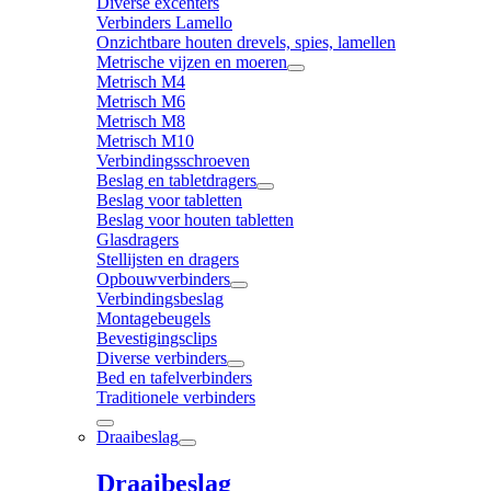
Diverse excenters
Verbinders Lamello
Onzichtbare houten drevels, spies, lamellen
Metrische vijzen en moeren
Metrisch M4
Metrisch M6
Metrisch M8
Metrisch M10
Verbindingsschroeven
Beslag en tabletdragers
Beslag voor tabletten
Beslag voor houten tabletten
Glasdragers
Stellijsten en dragers
Opbouwverbinders
Verbindingsbeslag
Montagebeugels
Bevestigingsclips
Diverse verbinders
Bed en tafelverbinders
Traditionele verbinders
Draaibeslag
Draaibeslag