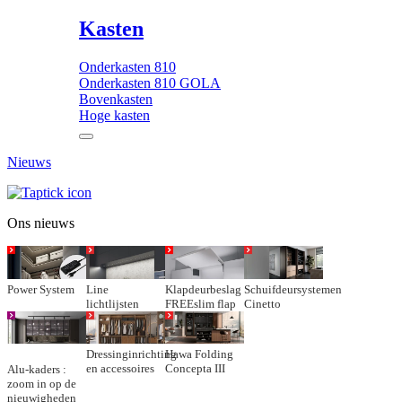
Kasten
Onderkasten 810
Onderkasten 810 GOLA
Bovenkasten
Hoge kasten
Nieuws
Ons nieuws
Power System
Line
Klapdeurbeslag
Schuifdeursystemen
lichtlijsten
FREEslim flap
Cinetto
Dressinginrichting
Hawa Folding
en accessoires
Concepta III
Alu-kaders :
zoom in op de
nieuwigheden