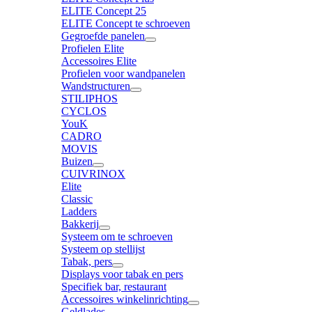
ELITE Concept 25
ELITE Concept te schroeven
Gegroefde panelen
Profielen Elite
Accessoires Elite
Profielen voor wandpanelen
Wandstructuren
STILIPHOS
CYCLOS
YouK
CADRO
MOVIS
Buizen
CUIVRINOX
Elite
Classic
Ladders
Bakkerij
Systeem om te schroeven
Systeem op stellijst
Tabak, pers
Displays voor tabak en pers
Specifiek bar, restaurant
Accessoires winkelinrichting
Geldlades