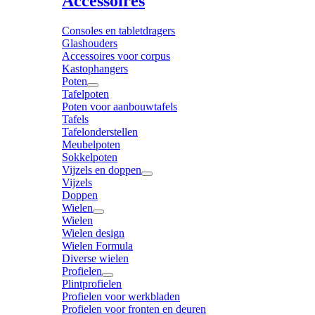
Accessoires
Consoles en tabletdragers
Glashouders
Accessoires voor corpus
Kastophangers
Poten
Tafelpoten
Poten voor aanbouwtafels
Tafels
Tafelonderstellen
Meubelpoten
Sokkelpoten
Vijzels en doppen
Vijzels
Doppen
Wielen
Wielen
Wielen design
Wielen Formula
Diverse wielen
Profielen
Plintprofielen
Profielen voor werkbladen
Profielen voor fronten en deuren