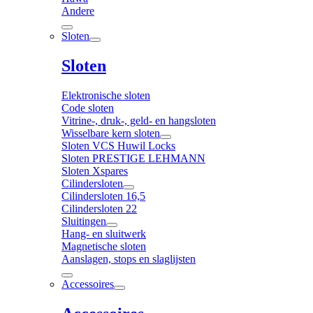
Andere
Sloten
Sloten
Elektronische sloten
Code sloten
Vitrine-, druk-, geld- en hangsloten
Wisselbare kern sloten
Sloten VCS Huwil Locks
Sloten PRESTIGE LEHMANN
Sloten Xspares
Cilindersloten
Cilindersloten 16,5
Cilindersloten 22
Sluitingen
Hang- en sluitwerk
Magnetische sloten
Aanslagen, stops en slaglijsten
Accessoires