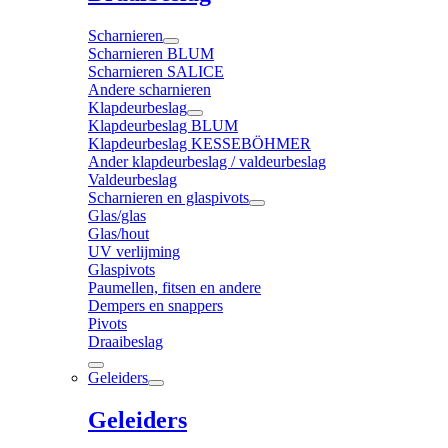
Scharnieren
Scharnieren BLUM
Scharnieren SALICE
Andere scharnieren
Klapdeurbeslag
Klapdeurbeslag BLUM
Klapdeurbeslag KESSEBÖHMER
Ander klapdeurbeslag / valdeurbeslag
Valdeurbeslag
Scharnieren en glaspivots
Glas/glas
Glas/hout
UV verlijming
Glaspivots
Paumellen, fitsen en andere
Dempers en snappers
Pivots
Draaibeslag
Geleiders
Geleiders