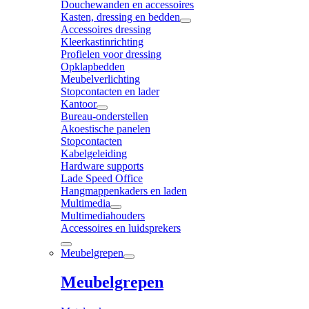
Douchewanden en accessoires
Kasten, dressing en bedden
Accessoires dressing
Kleerkastinrichting
Profielen voor dressing
Opklapbedden
Meubelverlichting
Stopcontacten en lader
Kantoor
Bureau-onderstellen
Akoestische panelen
Stopcontacten
Kabelgeleiding
Hardware supports
Lade Speed Office
Hangmappenkaders en laden
Multimedia
Multimediahouders
Accessoires en luidsprekers
Meubelgrepen
Meubelgrepen