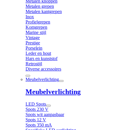
Metalen knoppen
Metalen grepen
Metalen kantgrepen
Inox
Profielgrepen
Komgrepen
Marine stijl
Vintage
Prestige
Porselein
Leder en hout
Hars en kunststof
Retrostijl
Diverse accessoires
Meubelverlichting
Meubelverlichting
LED Spots
Spots 230 V
Spots wit aanpasbaar
Spots 12 V
Spots 350 mA