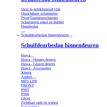
Deur in gelijkliggend vlak
Onzichtbare scharnieren
Pivot/Taatsdeurscharnier
Scharnieren enkel en dubbel
Deurbeslag
Schuifdeurbeslag binnendeuren
Schuifdeurbeslag binnendeuren
Hawa
Hawa - Houten deuren
Hawa - Glazen deuren
Hawa - Accessoires
Xinnix
Andere
MFU1200
FRONT
PS65
PS66
Ghost
Zichtbare rails en wielen
Eco gamma