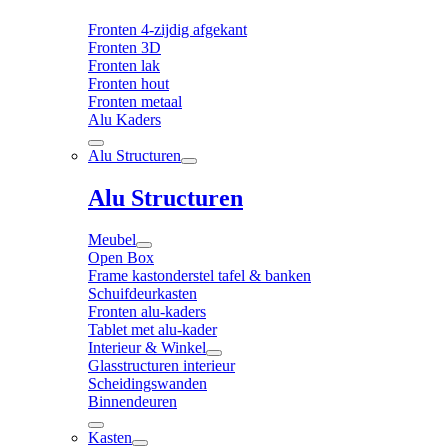
Fronten 4-zijdig afgekant
Fronten 3D
Fronten lak
Fronten hout
Fronten metaal
Alu Kaders
Alu Structuren
Alu Structuren
Meubel
Open Box
Frame kastonderstel tafel & banken
Schuifdeurkasten
Fronten alu-kaders
Tablet met alu-kader
Interieur & Winkel
Glasstructuren interieur
Scheidingswanden
Binnendeuren
Kasten