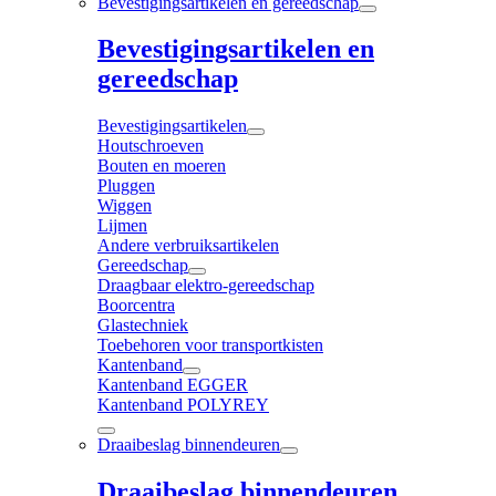
Bevestigingsartikelen en gereedschap
Bevestigingsartikelen en
gereedschap
Bevestigingsartikelen
Houtschroeven
Bouten en moeren
Pluggen
Wiggen
Lijmen
Andere verbruiksartikelen
Gereedschap
Draagbaar elektro-gereedschap
Boorcentra
Glastechniek
Toebehoren voor transportkisten
Kantenband
Kantenband EGGER
Kantenband POLYREY
Draaibeslag binnendeuren
Draaibeslag binnendeuren