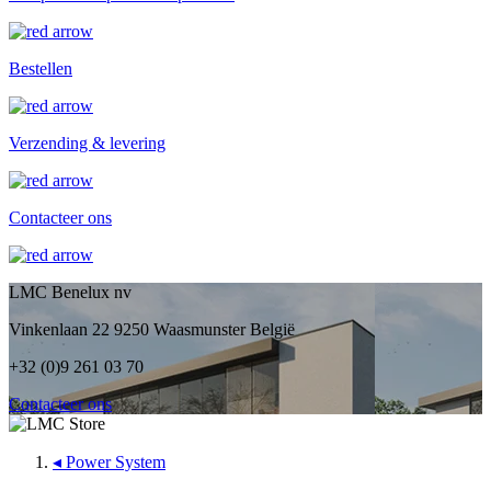
Bestellen
Verzending & levering
Contacteer ons
LMC Benelux nv
Vinkenlaan 22 9250 Waasmunster België
+32 (0)9 261 03 70
Contacteer ons
◂
Power System