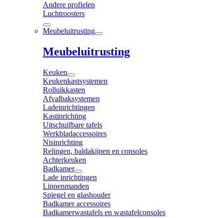
Andere profielen
Luchtroosters
Meubeluitrusting
Meubeluitrusting
Keuken
Keukenkastsystemen
Rolluikkasten
Afvalbaksystemen
Ladeinrichtingen
Kastinrichting
Uitschuifbare tafels
Werkbladaccessoires
Nisinrichting
Relingen, baldakijnen en consoles
Achterkeuken
Badkamer
Lade inrichtingen
Linnenmanden
Spiegel en glashouder
Badkamer accessoires
Badkamerwastafels en wastafelconsoles