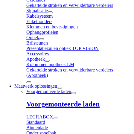
Gekartelde stroken en verwijderbare verdelers
Signalisatie
Kabelsysteem
Etikethouders
Klemmen en bevestigingen
Ophangprofielen
Optiek
Brilsteunen
Presentatiezuilen optiek TOP VISION
Accessoires
Apotheek
Kolommen apotheek LM
Gekartelde stroken en verwijderbare verdelers
(Apotheek)
Maatwerk oplossingen
Voorgemonteerde laden
Voorgemonteerde laden
LEGRABOX
Standaard
Binnenlade
Onder spoelbak