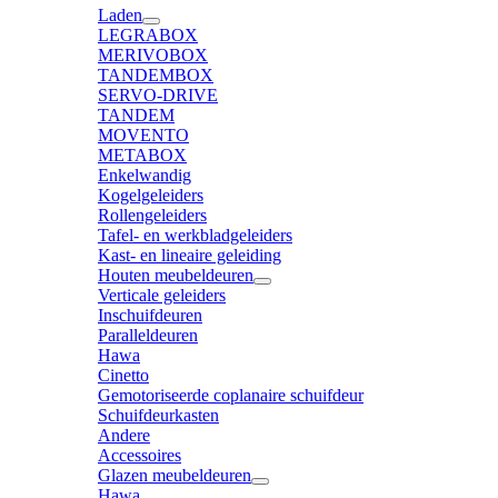
Laden
LEGRABOX
MERIVOBOX
TANDEMBOX
SERVO-DRIVE
TANDEM
MOVENTO
METABOX
Enkelwandig
Kogelgeleiders
Rollengeleiders
Tafel- en werkbladgeleiders
Kast- en lineaire geleiding
Houten meubeldeuren
Verticale geleiders
Inschuifdeuren
Paralleldeuren
Hawa
Cinetto
Gemotoriseerde coplanaire schuifdeur
Schuifdeurkasten
Andere
Accessoires
Glazen meubeldeuren
Hawa