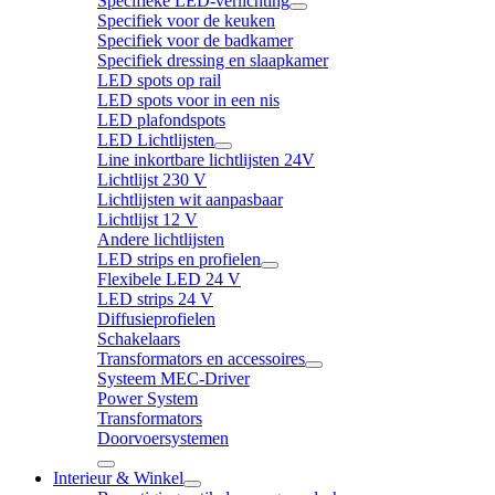
Specifieke LED-verlichting
Specifiek voor de keuken
Specifiek voor de badkamer
Specifiek dressing en slaapkamer
LED spots op rail
LED spots voor in een nis
LED plafondspots
LED Lichtlijsten
Line inkortbare lichtlijsten 24V
Lichtlijst 230 V
Lichtlijsten wit aanpasbaar
Lichtlijst 12 V
Andere lichtlijsten
LED strips en profielen
Flexibele LED 24 V
LED strips 24 V
Diffusieprofielen
Schakelaars
Transformators en accessoires
Systeem MEC-Driver
Power System
Transformators
Doorvoersystemen
Interieur & Winkel