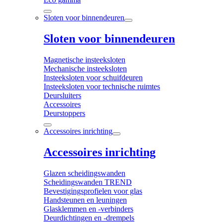
Sloten voor binnendeuren
Sloten voor binnendeuren
Magnetische insteeksloten
Mechanische insteeksloten
Insteeksloten voor schuifdeuren
Insteeksloten voor technische ruimtes
Deursluiters
Accessoires
Deurstoppers
Accessoires inrichting
Accessoires inrichting
Glazen scheidingswanden
Scheidingswanden TREND
Bevestigingsprofielen voor glas
Handsteunen en leuningen
Glasklemmen en -verbinders
Deurdichtingen en -drempels