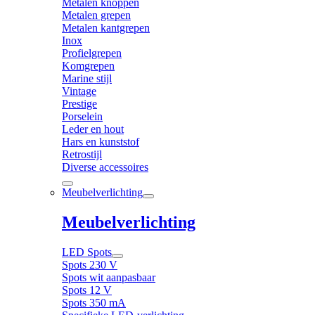
Metalen knoppen
Metalen grepen
Metalen kantgrepen
Inox
Profielgrepen
Komgrepen
Marine stijl
Vintage
Prestige
Porselein
Leder en hout
Hars en kunststof
Retrostijl
Diverse accessoires
Meubelverlichting
Meubelverlichting
LED Spots
Spots 230 V
Spots wit aanpasbaar
Spots 12 V
Spots 350 mA