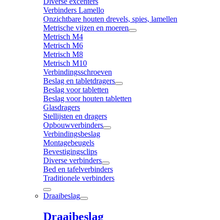
Diverse excenters
Verbinders Lamello
Onzichtbare houten drevels, spies, lamellen
Metrische vijzen en moeren
Metrisch M4
Metrisch M6
Metrisch M8
Metrisch M10
Verbindingsschroeven
Beslag en tabletdragers
Beslag voor tabletten
Beslag voor houten tabletten
Glasdragers
Stellijsten en dragers
Opbouwverbinders
Verbindingsbeslag
Montagebeugels
Bevestigingsclips
Diverse verbinders
Bed en tafelverbinders
Traditionele verbinders
Draaibeslag
Draaibeslag