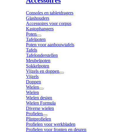
Accessoires
Consoles en tabletdragers
Glashouders
Accessoires voor corpus
Kastophangers
Poten
Tafelpoten
Poten voor aanbouwtafels
Tafels
Tafelonderstellen
Meubelpoten
Sokkelpoten
Vijzels en doppen
Vijzels
Doppen
Wielen
Wielen
Wielen design
Wielen Formula
Diverse wielen
Profielen
Plintprofielen
Profielen voor werkbladen
Profielen voor fronten en deuren