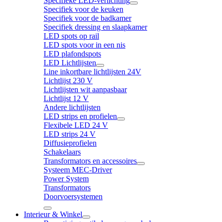
Specifieke LED-verlichting
Specifiek voor de keuken
Specifiek voor de badkamer
Specifiek dressing en slaapkamer
LED spots op rail
LED spots voor in een nis
LED plafondspots
LED Lichtlijsten
Line inkortbare lichtlijsten 24V
Lichtlijst 230 V
Lichtlijsten wit aanpasbaar
Lichtlijst 12 V
Andere lichtlijsten
LED strips en profielen
Flexibele LED 24 V
LED strips 24 V
Diffusieprofielen
Schakelaars
Transformators en accessoires
Systeem MEC-Driver
Power System
Transformators
Doorvoersystemen
Interieur & Winkel