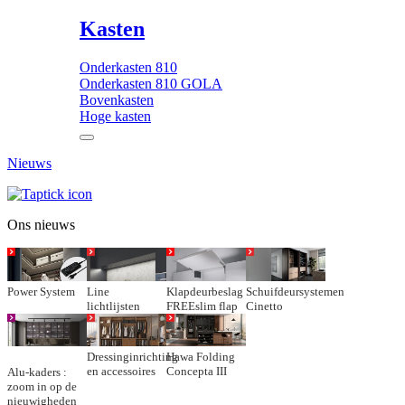
Kasten
Onderkasten 810
Onderkasten 810 GOLA
Bovenkasten
Hoge kasten
Nieuws
Ons nieuws
Power System
Line
Klapdeurbeslag
Schuifdeursystemen
lichtlijsten
FREEslim flap
Cinetto
Dressinginrichting
Hawa Folding
en accessoires
Concepta III
Alu-kaders :
zoom in op de
nieuwigheden