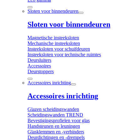
Sloten voor binnendeuren
Sloten voor binnendeuren
Magnetische insteeksloten
Mechanische insteeksloten
Insteeksloten voor schuifdeuren
Insteeksloten voor technische ruimtes
Deursluiters
Accessoires
Deurstoppers
Accessoires inrichting
Accessoires inrichting
Glazen scheidingswanden
Scheidingswanden TREND
Bevestigingsprofielen voor glas
Handsteunen en leuningen
Glasklemmen en -verbinders
Deurdichtingen en -drempels