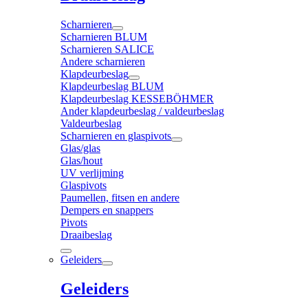
Scharnieren
Scharnieren BLUM
Scharnieren SALICE
Andere scharnieren
Klapdeurbeslag
Klapdeurbeslag BLUM
Klapdeurbeslag KESSEBÖHMER
Ander klapdeurbeslag / valdeurbeslag
Valdeurbeslag
Scharnieren en glaspivots
Glas/glas
Glas/hout
UV verlijming
Glaspivots
Paumellen, fitsen en andere
Dempers en snappers
Pivots
Draaibeslag
Geleiders
Geleiders