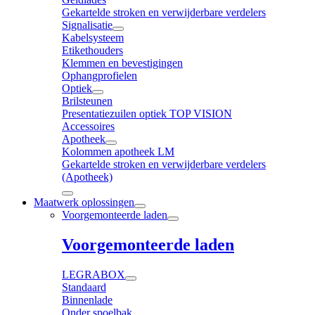
Gekartelde stroken en verwijderbare verdelers
Signalisatie
Kabelsysteem
Etikethouders
Klemmen en bevestigingen
Ophangprofielen
Optiek
Brilsteunen
Presentatiezuilen optiek TOP VISION
Accessoires
Apotheek
Kolommen apotheek LM
Gekartelde stroken en verwijderbare verdelers
(Apotheek)
Maatwerk oplossingen
Voorgemonteerde laden
Voorgemonteerde laden
LEGRABOX
Standaard
Binnenlade
Onder spoelbak