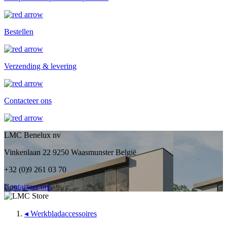
Bestellen
Verzending & levering
Contacteer ons
LMC Benelux nv
Vinkenlaan 22 9250 Waasmunster België
+32 (0)9 261 03 70
Contacteer ons
◂
Werkbladaccessoires