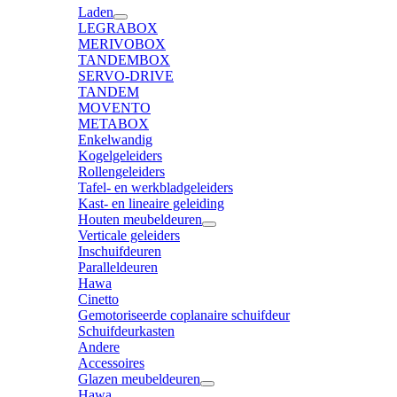
Laden
LEGRABOX
MERIVOBOX
TANDEMBOX
SERVO-DRIVE
TANDEM
MOVENTO
METABOX
Enkelwandig
Kogelgeleiders
Rollengeleiders
Tafel- en werkbladgeleiders
Kast- en lineaire geleiding
Houten meubeldeuren
Verticale geleiders
Inschuifdeuren
Paralleldeuren
Hawa
Cinetto
Gemotoriseerde coplanaire schuifdeur
Schuifdeurkasten
Andere
Accessoires
Glazen meubeldeuren
Hawa