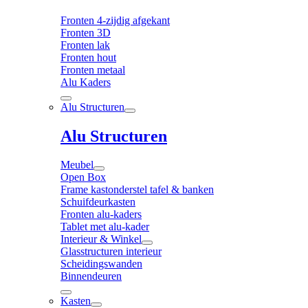
Fronten 4-zijdig afgekant
Fronten 3D
Fronten lak
Fronten hout
Fronten metaal
Alu Kaders
Alu Structuren
Alu Structuren
Meubel
Open Box
Frame kastonderstel tafel & banken
Schuifdeurkasten
Fronten alu-kaders
Tablet met alu-kader
Interieur & Winkel
Glasstructuren interieur
Scheidingswanden
Binnendeuren
Kasten