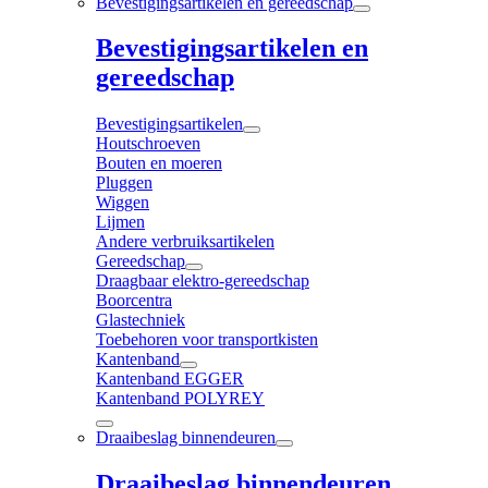
Bevestigingsartikelen en gereedschap
Bevestigingsartikelen en
gereedschap
Bevestigingsartikelen
Houtschroeven
Bouten en moeren
Pluggen
Wiggen
Lijmen
Andere verbruiksartikelen
Gereedschap
Draagbaar elektro-gereedschap
Boorcentra
Glastechniek
Toebehoren voor transportkisten
Kantenband
Kantenband EGGER
Kantenband POLYREY
Draaibeslag binnendeuren
Draaibeslag binnendeuren