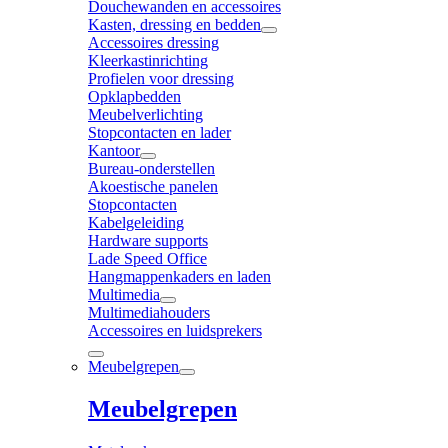
Douchewanden en accessoires
Kasten, dressing en bedden
Accessoires dressing
Kleerkastinrichting
Profielen voor dressing
Opklapbedden
Meubelverlichting
Stopcontacten en lader
Kantoor
Bureau-onderstellen
Akoestische panelen
Stopcontacten
Kabelgeleiding
Hardware supports
Lade Speed Office
Hangmappenkaders en laden
Multimedia
Multimediahouders
Accessoires en luidsprekers
Meubelgrepen
Meubelgrepen