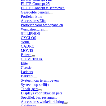
ELITE Concept 25
ELITE Concept te schroeven
Gegroefde panelen
Profielen Elite
Accessoires Elite
Profielen voor wandpanelen
Wandstructuren
STILIPHOS
CYCLOS
YouK
CADRO
MOVIS
Buizen
CUIVRINOX
Elite
Classic
Ladders
Bakkerij
Systeem om te schroeven
Systeem op stellijst
Tabak, pers
Displays voor tabak en pers
Specifiek bar, restaurant
Accessoires winkelinrichting
Geldlades