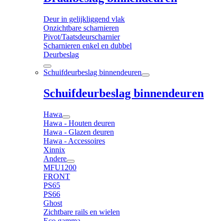
Deur in gelijkliggend vlak
Onzichtbare scharnieren
Pivot/Taatsdeurscharnier
Scharnieren enkel en dubbel
Deurbeslag
Schuifdeurbeslag binnendeuren
Schuifdeurbeslag binnendeuren
Hawa
Hawa - Houten deuren
Hawa - Glazen deuren
Hawa - Accessoires
Xinnix
Andere
MFU1200
FRONT
PS65
PS66
Ghost
Zichtbare rails en wielen
Eco gamma