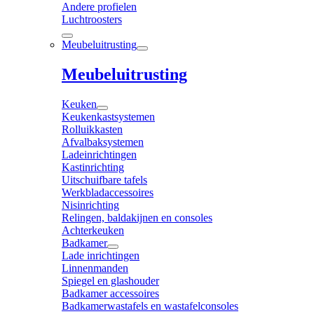
Andere profielen
Luchtroosters
Meubeluitrusting
Meubeluitrusting
Keuken
Keukenkastsystemen
Rolluikkasten
Afvalbaksystemen
Ladeinrichtingen
Kastinrichting
Uitschuifbare tafels
Werkbladaccessoires
Nisinrichting
Relingen, baldakijnen en consoles
Achterkeuken
Badkamer
Lade inrichtingen
Linnenmanden
Spiegel en glashouder
Badkamer accessoires
Badkamerwastafels en wastafelconsoles