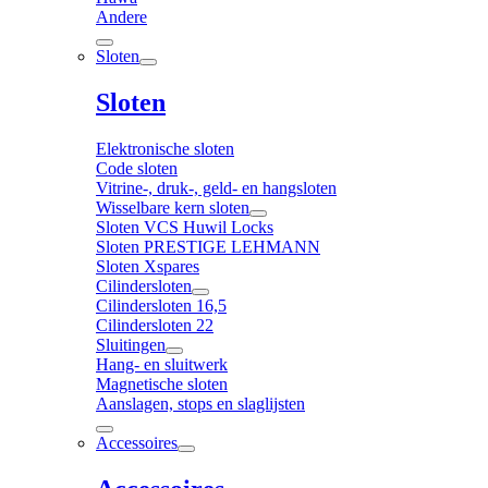
Andere
Sloten
Sloten
Elektronische sloten
Code sloten
Vitrine-, druk-, geld- en hangsloten
Wisselbare kern sloten
Sloten VCS Huwil Locks
Sloten PRESTIGE LEHMANN
Sloten Xspares
Cilindersloten
Cilindersloten 16,5
Cilindersloten 22
Sluitingen
Hang- en sluitwerk
Magnetische sloten
Aanslagen, stops en slaglijsten
Accessoires