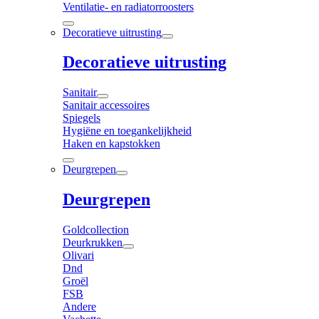
Ventilatie- en radiatorroosters
Decoratieve uitrusting
Decoratieve uitrusting
Sanitair
Sanitair accessoires
Spiegels
Hygiëne en toegankelijkheid
Haken en kapstokken
Deurgrepen
Deurgrepen
Goldcollection
Deurkrukken
Olivari
Dnd
Groël
FSB
Andere