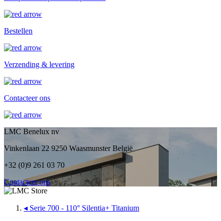
Bestellen
Verzending & levering
Contacteer ons
LMC Benelux nv
Vinkenlaan 22 9250 Waasmunster België
+32 (0)9 261 03 70
Contacteer ons
◂
Serie 700 - 110° Silentia+ Titanium