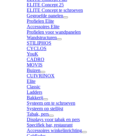
ELITE Concept 25
ELITE Concept te schroeven
Gegroefde panelen
Profielen Elite
Accessoires Elite
Profielen voor wandpanelen
Wandstructuren
STILIPHOS
CYCLOS
YouK
CADRO
MOVIS
Buizen
CUIVRINOX
Elite
Classic
Ladders
Bakkerij
Systeem om te schroeven
Systeem op stellijst
Tabak, pers
Displays voor tabak en pers
Specifiek bar, restaurant
Accessoires winkelinrichting
Geldlades