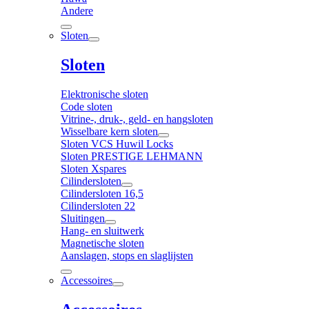
Andere
Sloten
Sloten
Elektronische sloten
Code sloten
Vitrine-, druk-, geld- en hangsloten
Wisselbare kern sloten
Sloten VCS Huwil Locks
Sloten PRESTIGE LEHMANN
Sloten Xspares
Cilindersloten
Cilindersloten 16,5
Cilindersloten 22
Sluitingen
Hang- en sluitwerk
Magnetische sloten
Aanslagen, stops en slaglijsten
Accessoires