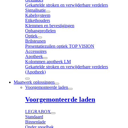
Gekartelde stroken en verwijderbare verdelers
Signalisatie
Kabelsysteem
Etikethouders
Klemmen en bevestigingen
Ophangprofielen
Optiek
Brilsteunen
Presentatiezuilen optiek TOP VISION
Accessoires
Apotheek
Kolommen apotheek LM
Gekartelde stroken en verwijderbare verdelers
(Apotheek)
Maatwerk oplossingen
Voorgemonteerde laden
Voorgemonteerde laden
LEGRABOX
Standaard
Binnenlade
Onder spoelbak