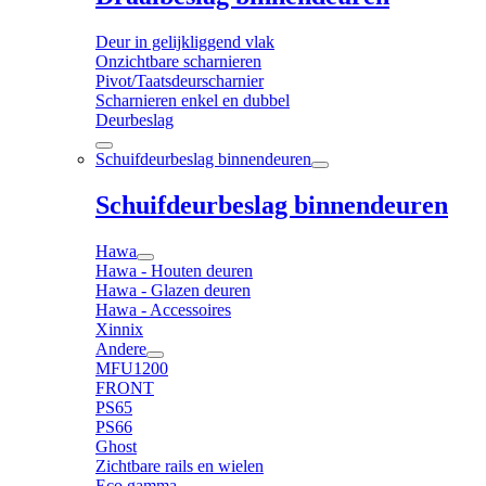
Deur in gelijkliggend vlak
Onzichtbare scharnieren
Pivot/Taatsdeurscharnier
Scharnieren enkel en dubbel
Deurbeslag
Schuifdeurbeslag binnendeuren
Schuifdeurbeslag binnendeuren
Hawa
Hawa - Houten deuren
Hawa - Glazen deuren
Hawa - Accessoires
Xinnix
Andere
MFU1200
FRONT
PS65
PS66
Ghost
Zichtbare rails en wielen
Eco gamma