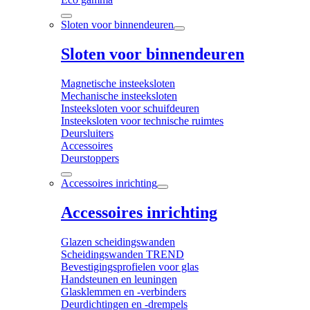
Sloten voor binnendeuren
Sloten voor binnendeuren
Magnetische insteeksloten
Mechanische insteeksloten
Insteeksloten voor schuifdeuren
Insteeksloten voor technische ruimtes
Deursluiters
Accessoires
Deurstoppers
Accessoires inrichting
Accessoires inrichting
Glazen scheidingswanden
Scheidingswanden TREND
Bevestigingsprofielen voor glas
Handsteunen en leuningen
Glasklemmen en -verbinders
Deurdichtingen en -drempels