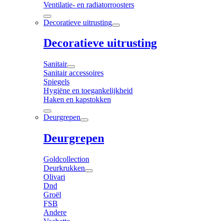
Ventilatie- en radiatorroosters
Decoratieve uitrusting
Decoratieve uitrusting
Sanitair
Sanitair accessoires
Spiegels
Hygiëne en toegankelijkheid
Haken en kapstokken
Deurgrepen
Deurgrepen
Goldcollection
Deurkrukken
Olivari
Dnd
Groël
FSB
Andere