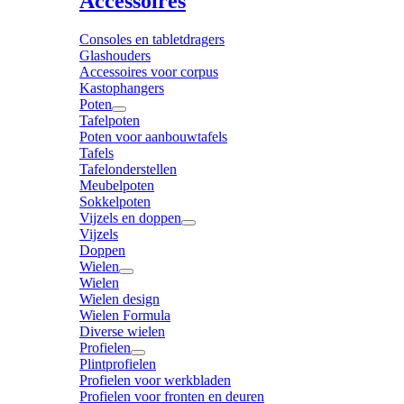
Accessoires
Consoles en tabletdragers
Glashouders
Accessoires voor corpus
Kastophangers
Poten
Tafelpoten
Poten voor aanbouwtafels
Tafels
Tafelonderstellen
Meubelpoten
Sokkelpoten
Vijzels en doppen
Vijzels
Doppen
Wielen
Wielen
Wielen design
Wielen Formula
Diverse wielen
Profielen
Plintprofielen
Profielen voor werkbladen
Profielen voor fronten en deuren