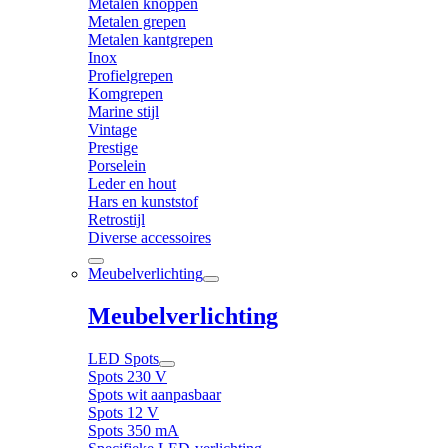
Metalen knoppen
Metalen grepen
Metalen kantgrepen
Inox
Profielgrepen
Komgrepen
Marine stijl
Vintage
Prestige
Porselein
Leder en hout
Hars en kunststof
Retrostijl
Diverse accessoires
Meubelverlichting
Meubelverlichting
LED Spots
Spots 230 V
Spots wit aanpasbaar
Spots 12 V
Spots 350 mA