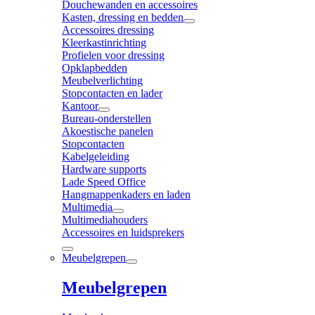
Douchewanden en accessoires
Kasten, dressing en bedden
Accessoires dressing
Kleerkastinrichting
Profielen voor dressing
Opklapbedden
Meubelverlichting
Stopcontacten en lader
Kantoor
Bureau-onderstellen
Akoestische panelen
Stopcontacten
Kabelgeleiding
Hardware supports
Lade Speed Office
Hangmappenkaders en laden
Multimedia
Multimediahouders
Accessoires en luidsprekers
Meubelgrepen
Meubelgrepen