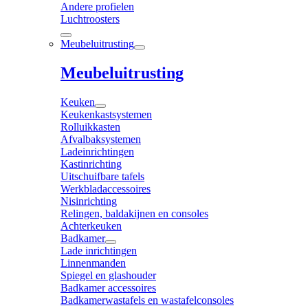
Andere profielen
Luchtroosters
Meubeluitrusting
Meubeluitrusting
Keuken
Keukenkastsystemen
Rolluikkasten
Afvalbaksystemen
Ladeinrichtingen
Kastinrichting
Uitschuifbare tafels
Werkbladaccessoires
Nisinrichting
Relingen, baldakijnen en consoles
Achterkeuken
Badkamer
Lade inrichtingen
Linnenmanden
Spiegel en glashouder
Badkamer accessoires
Badkamerwastafels en wastafelconsoles