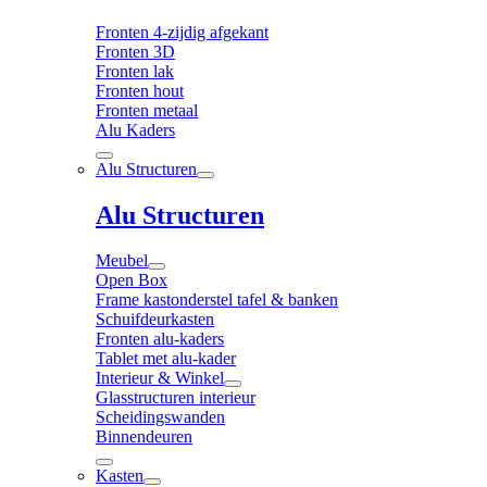
Fronten 4-zijdig afgekant
Fronten 3D
Fronten lak
Fronten hout
Fronten metaal
Alu Kaders
Alu Structuren
Alu Structuren
Meubel
Open Box
Frame kastonderstel tafel & banken
Schuifdeurkasten
Fronten alu-kaders
Tablet met alu-kader
Interieur & Winkel
Glasstructuren interieur
Scheidingswanden
Binnendeuren
Kasten