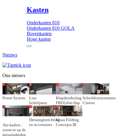
Kasten
Onderkasten 810
Onderkasten 810 GOLA
Bovenkasten
Hoge kasten
Nieuws
Ons nieuws
Power System
Line
Klapdeurbeslag
Schuifdeursystemen
lichtlijsten
FREEslim flap
Cinetto
Dressinginrichting
Hawa Folding
en accessoires
Concepta III
Alu-kaders :
zoom in op de
nieuwigheden