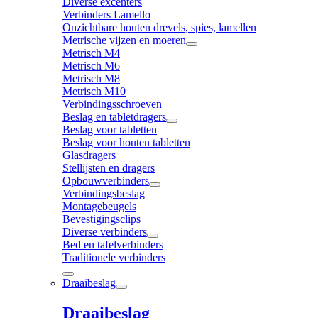
Diverse excenters
Verbinders Lamello
Onzichtbare houten drevels, spies, lamellen
Metrische vijzen en moeren
Metrisch M4
Metrisch M6
Metrisch M8
Metrisch M10
Verbindingsschroeven
Beslag en tabletdragers
Beslag voor tabletten
Beslag voor houten tabletten
Glasdragers
Stellijsten en dragers
Opbouwverbinders
Verbindingsbeslag
Montagebeugels
Bevestigingsclips
Diverse verbinders
Bed en tafelverbinders
Traditionele verbinders
Draaibeslag
Draaibeslag