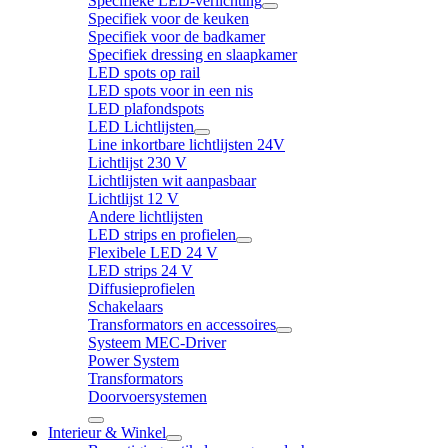
Specifieke LED-verlichting
Specifiek voor de keuken
Specifiek voor de badkamer
Specifiek dressing en slaapkamer
LED spots op rail
LED spots voor in een nis
LED plafondspots
LED Lichtlijsten
Line inkortbare lichtlijsten 24V
Lichtlijst 230 V
Lichtlijsten wit aanpasbaar
Lichtlijst 12 V
Andere lichtlijsten
LED strips en profielen
Flexibele LED 24 V
LED strips 24 V
Diffusieprofielen
Schakelaars
Transformators en accessoires
Systeem MEC-Driver
Power System
Transformators
Doorvoersystemen
Interieur & Winkel