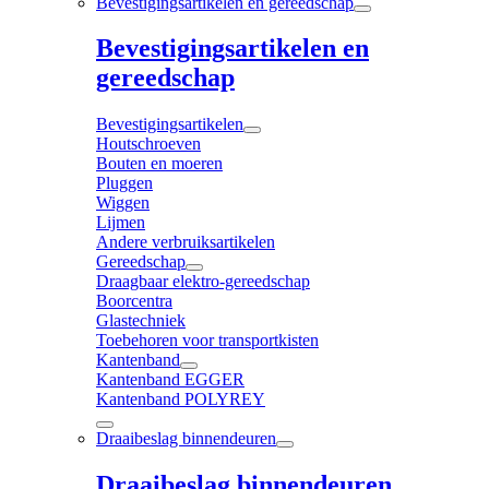
Bevestigingsartikelen en gereedschap
Bevestigingsartikelen en
gereedschap
Bevestigingsartikelen
Houtschroeven
Bouten en moeren
Pluggen
Wiggen
Lijmen
Andere verbruiksartikelen
Gereedschap
Draagbaar elektro-gereedschap
Boorcentra
Glastechniek
Toebehoren voor transportkisten
Kantenband
Kantenband EGGER
Kantenband POLYREY
Draaibeslag binnendeuren
Draaibeslag binnendeuren