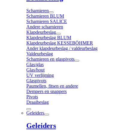
Scharnieren
Scharnieren BLUM
Scharnieren SALICE
Andere scharnieren
Klapdeurbeslag
Klapdeurbeslag BLUM
Klapdeurbeslag KESSEBÖHMER
Ander klapdeurbeslag / valdeurbeslag
Valdeurbeslag
Scharnieren en glaspivots
Glas/glas
Glas/hout
UV verlijming
Glaspivots
Paumellen, fitsen en andere
Dempers en snappers
Pivots
Draaibeslag
Geleiders
Geleiders