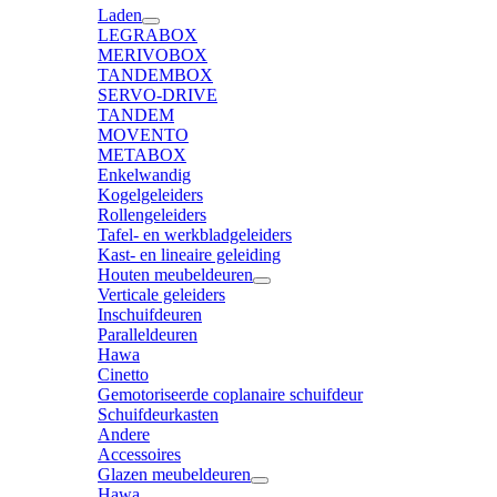
Laden
LEGRABOX
MERIVOBOX
TANDEMBOX
SERVO-DRIVE
TANDEM
MOVENTO
METABOX
Enkelwandig
Kogelgeleiders
Rollengeleiders
Tafel- en werkbladgeleiders
Kast- en lineaire geleiding
Houten meubeldeuren
Verticale geleiders
Inschuifdeuren
Paralleldeuren
Hawa
Cinetto
Gemotoriseerde coplanaire schuifdeur
Schuifdeurkasten
Andere
Accessoires
Glazen meubeldeuren
Hawa