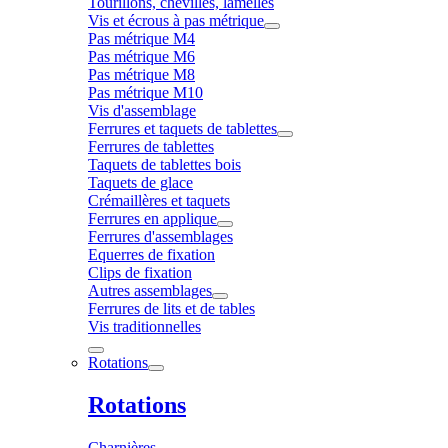
Tourillons, chevilles, lamelles
Vis et écrous à pas métrique
Pas métrique M4
Pas métrique M6
Pas métrique M8
Pas métrique M10
Vis d'assemblage
Ferrures et taquets de tablettes
Ferrures de tablettes
Taquets de tablettes bois
Taquets de glace
Crémaillères et taquets
Ferrures en applique
Ferrures d'assemblages
Equerres de fixation
Clips de fixation
Autres assemblages
Ferrures de lits et de tables
Vis traditionnelles
Rotations
Rotations
Charnières