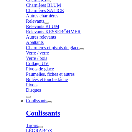
Charnières BLUM
Charnières SALICE
Autres charnières
Relevants
Relevants BLUM
Relevants KESSEBÖHMER
Autres relevants
Abattants
Charnières et pivots de glace
Verre / verre
Verre / bois
Collage UV
Pivots de glace
Paumelles, fiches et autres
Butées et touche-lâche
Pivots
Disques
Coulissants
Coulissants
Tiroirs
LÉGRABOX