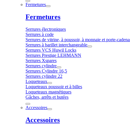
Fermetures
Fermetures
Serrures électroniques
Serrures à code
Serrures de vitrine, à poussoir, à monnaie et porte-cadena
Serrures à barillet interchangeable
Serrures VCS Huwil Locks
Serrures Prestige LEHMANN
Serrures Xspares
Serrures cylindre
Serrures Cylindre 16,5
Serrures cylindre 22
Loqueteaux
Loqueteaux poussoir et à billes
Loqueteaux magnétiques
Gâches, arrêts et butées
Accessoires
Accessoires