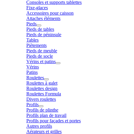
Consoles et supports tablettes
Fixe-glaces
Accessoires pour caisson
Attaches éléments
Pieds
Pieds de tables
Pieds de péninsule
Tables
Piètements
Pieds de meuble
Pieds de socle
Vérins et patins
Vérins
Patins
Roulettes
Roulettes à galet
Roulettes design
Roulettes Formula
Divers roulettes
Profils
Profils de plinthe
Profils plan de travail
Profils pour façades et portes
Autres profils
Aérateurs et grilles