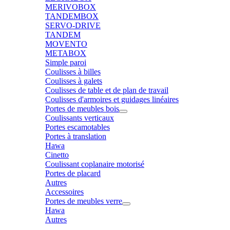
MERIVOBOX
TANDEMBOX
SERVO-DRIVE
TANDEM
MOVENTO
METABOX
Simple paroi
Coulisses à billes
Coulisses à galets
Coulisses de table et de plan de travail
Coulisses d'armoires et guidages linéaires
Portes de meubles bois
Coulissants verticaux
Portes escamotables
Portes à translation
Hawa
Cinetto
Coulissant coplanaire motorisé
Portes de placard
Autres
Accessoires
Portes de meubles verre
Hawa
Autres