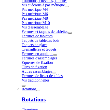
Tourillons, chevilles, lamelles
Vis et écrous à pas métrique
Pas métrique M4
Pas métrique M6
Pas métrique M8
Pas métrique M10
Vis d'assemblage
Ferrures et taquets de tablettes
Ferrures de tablettes
Taquets de tablettes bois
Taquets de glace
Crémaillères et taquets
Ferrures en applique
Ferrures d'assemblages
Equerres de fixation
Clips de fixation
Autres assemblages
Ferrures de lits et de tables
Vis traditionnelles
Rotations
Rotations
Charnières