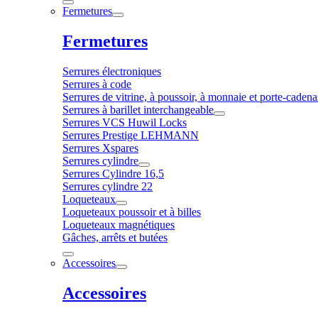
Fermetures
Fermetures
Serrures électroniques
Serrures à code
Serrures de vitrine, à poussoir, à monnaie et porte-cadena
Serrures à barillet interchangeable
Serrures VCS Huwil Locks
Serrures Prestige LEHMANN
Serrures Xspares
Serrures cylindre
Serrures Cylindre 16,5
Serrures cylindre 22
Loqueteaux
Loqueteaux poussoir et à billes
Loqueteaux magnétiques
Gâches, arrêts et butées
Accessoires
Accessoires