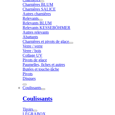
Charnières BLUM
Charnières SALICE
Autres charnières
Relevants
Relevants BLUM
Relevants KESSEBÖHMER
Autres relevants
Abattants
Charnières et pivots de glace
Verre / verre
Verre / bois
Collage UV
Pivots de glace
Paumelles, fiches et autres
Butées et touche-lâche
Pivots
Disques
Coulissants
Coulissants
Tiroirs
LÉGRABOX