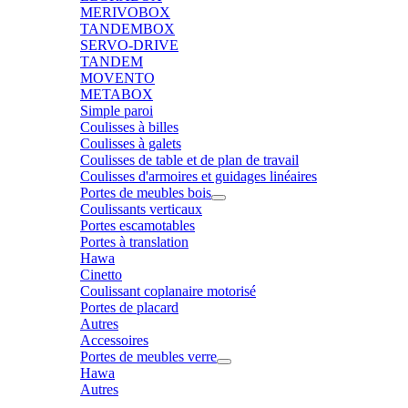
MERIVOBOX
TANDEMBOX
SERVO-DRIVE
TANDEM
MOVENTO
METABOX
Simple paroi
Coulisses à billes
Coulisses à galets
Coulisses de table et de plan de travail
Coulisses d'armoires et guidages linéaires
Portes de meubles bois
Coulissants verticaux
Portes escamotables
Portes à translation
Hawa
Cinetto
Coulissant coplanaire motorisé
Portes de placard
Autres
Accessoires
Portes de meubles verre
Hawa
Autres