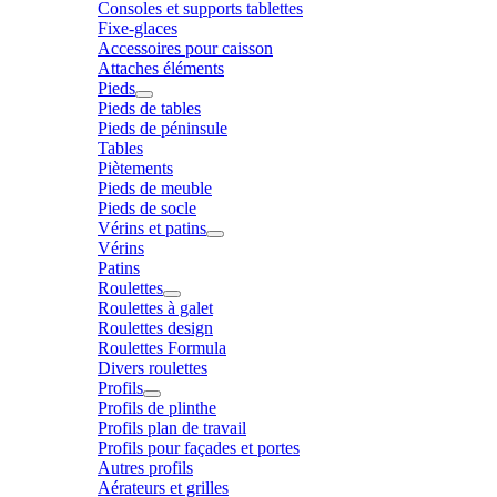
Consoles et supports tablettes
Fixe-glaces
Accessoires pour caisson
Attaches éléments
Pieds
Pieds de tables
Pieds de péninsule
Tables
Piètements
Pieds de meuble
Pieds de socle
Vérins et patins
Vérins
Patins
Roulettes
Roulettes à galet
Roulettes design
Roulettes Formula
Divers roulettes
Profils
Profils de plinthe
Profils plan de travail
Profils pour façades et portes
Autres profils
Aérateurs et grilles