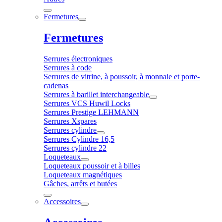
Fermetures
Fermetures
Serrures électroniques
Serrures à code
Serrures de vitrine, à poussoir, à monnaie et porte-
cadenas
Serrures à barillet interchangeable
Serrures VCS Huwil Locks
Serrures Prestige LEHMANN
Serrures Xspares
Serrures cylindre
Serrures Cylindre 16,5
Serrures cylindre 22
Loqueteaux
Loqueteaux poussoir et à billes
Loqueteaux magnétiques
Gâches, arrêts et butées
Accessoires