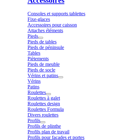
Accessoires
Consoles et supports tablettes
Fixe-glaces
Accessoires pour caisson
Attaches éléments
Pieds
Pieds de tables
Pieds de péninsule
Tables
Piètements
Pieds de meuble
Pieds de socle
Vérins et patins
Vérins
Patins
Roulettes
Roulettes à galet
Roulettes design
Roulettes Formula
Divers roulettes
Profils
Profils de plinthe
Profils plan de travail
Profils pour façades et portes