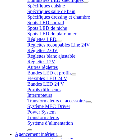
Luminaires LED spécifiques
Spécifiques cuisine
Spécifiques salle de bain
Spécifiques dressing et chambre
Spots LED sur rail
Spots LED de niche
Spots LED de plafonnier
Réglettes LED
Réglettes recoupables Line 24V
Réglettes 230V
Réglettes blanc ajustable
Réglettes 12V
Autres réglettes
Bandes LED et profils
Flexibles LED 24 V
Bandes LED 24 V
Profils diffuseurs
Interrupteurs
Transformateurs et accessoires
Système MEC-Driver
Power System
Transformateurs
Système d’alimentation
Agencement intérieur