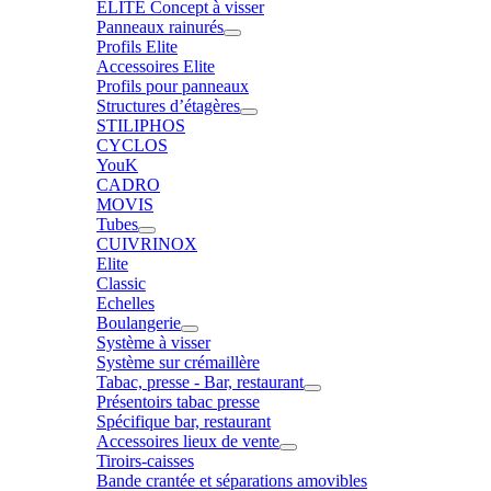
ELITE Concept à visser
Panneaux rainurés
Profils Elite
Accessoires Elite
Profils pour panneaux
Structures d’étagères
STILIPHOS
CYCLOS
YouK
CADRO
MOVIS
Tubes
CUIVRINOX
Elite
Classic
Echelles
Boulangerie
Système à visser
Système sur crémaillère
Tabac, presse - Bar, restaurant
Présentoirs tabac presse
Spécifique bar, restaurant
Accessoires lieux de vente
Tiroirs-caisses
Bande crantée et séparations amovibles