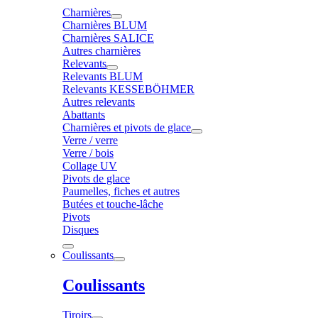
Charnières
Charnières BLUM
Charnières SALICE
Autres charnières
Relevants
Relevants BLUM
Relevants KESSEBÖHMER
Autres relevants
Abattants
Charnières et pivots de glace
Verre / verre
Verre / bois
Collage UV
Pivots de glace
Paumelles, fiches et autres
Butées et touche-lâche
Pivots
Disques
Coulissants
Coulissants
Tiroirs