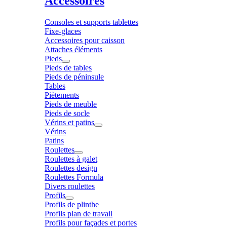
Accessoires
Consoles et supports tablettes
Fixe-glaces
Accessoires pour caisson
Attaches éléments
Pieds
Pieds de tables
Pieds de péninsule
Tables
Piètements
Pieds de meuble
Pieds de socle
Vérins et patins
Vérins
Patins
Roulettes
Roulettes à galet
Roulettes design
Roulettes Formula
Divers roulettes
Profils
Profils de plinthe
Profils plan de travail
Profils pour façades et portes