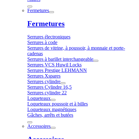
Fermetures
Fermetures
Serrures électroniques
Serrures à code
Serrures de vitrine, à poussoir, à monnaie et porte-
cadenas
Serrures à barillet interchangeable
Serrures VCS Huwil Locks
Serrures Prestige LEHMANN
Serrures Xspares
Serrures cylindre
Serrures Cylindre 16,5
Serrures cylindre 22
Loqueteaux
Loqueteaux poussoir et à billes
Loqueteaux magnétiques
Gâches, arrêts et butées
Accessoires