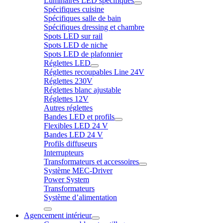
Luminaires LED spécifiques
Spécifiques cuisine
Spécifiques salle de bain
Spécifiques dressing et chambre
Spots LED sur rail
Spots LED de niche
Spots LED de plafonnier
Réglettes LED
Réglettes recoupables Line 24V
Réglettes 230V
Réglettes blanc ajustable
Réglettes 12V
Autres réglettes
Bandes LED et profils
Flexibles LED 24 V
Bandes LED 24 V
Profils diffuseurs
Interrupteurs
Transformateurs et accessoires
Système MEC-Driver
Power System
Transformateurs
Système d’alimentation
Agencement intérieur