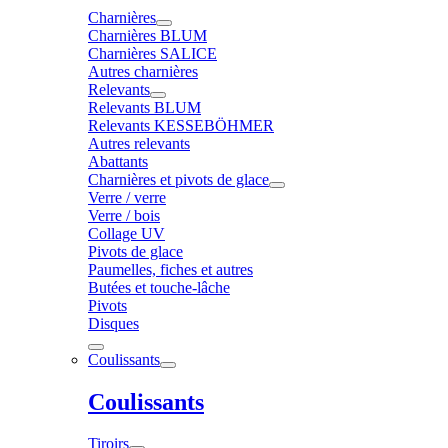
Charnières
Charnières BLUM
Charnières SALICE
Autres charnières
Relevants
Relevants BLUM
Relevants KESSEBÖHMER
Autres relevants
Abattants
Charnières et pivots de glace
Verre / verre
Verre / bois
Collage UV
Pivots de glace
Paumelles, fiches et autres
Butées et touche-lâche
Pivots
Disques
Coulissants
Coulissants
Tiroirs