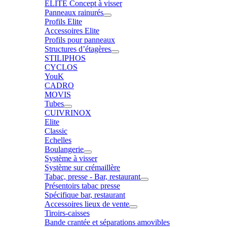
ELITE Concept à visser
Panneaux rainurés
Profils Elite
Accessoires Elite
Profils pour panneaux
Structures d’étagères
STILIPHOS
CYCLOS
YouK
CADRO
MOVIS
Tubes
CUIVRINOX
Elite
Classic
Echelles
Boulangerie
Système à visser
Système sur crémaillère
Tabac, presse - Bar, restaurant
Présentoirs tabac presse
Spécifique bar, restaurant
Accessoires lieux de vente
Tiroirs-caisses
Bande crantée et séparations amovibles