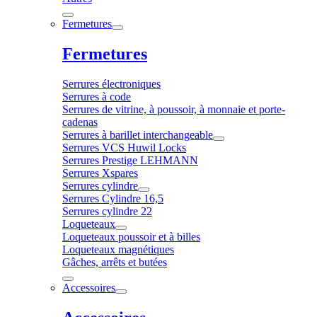
Fermetures
Fermetures
Serrures électroniques
Serrures à code
Serrures de vitrine, à poussoir, à monnaie et porte-
cadenas
Serrures à barillet interchangeable
Serrures VCS Huwil Locks
Serrures Prestige LEHMANN
Serrures Xspares
Serrures cylindre
Serrures Cylindre 16,5
Serrures cylindre 22
Loqueteaux
Loqueteaux poussoir et à billes
Loqueteaux magnétiques
Gâches, arrêts et butées
Accessoires