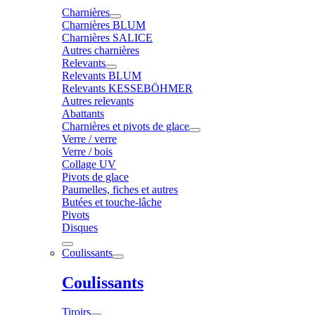
Charnières
Charnières BLUM
Charnières SALICE
Autres charnières
Relevants
Relevants BLUM
Relevants KESSEBÖHMER
Autres relevants
Abattants
Charnières et pivots de glace
Verre / verre
Verre / bois
Collage UV
Pivots de glace
Paumelles, fiches et autres
Butées et touche-lâche
Pivots
Disques
Coulissants
Coulissants
Tiroirs