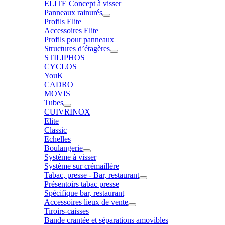
ELITE Concept à visser
Panneaux rainurés
Profils Elite
Accessoires Elite
Profils pour panneaux
Structures d’étagères
STILIPHOS
CYCLOS
YouK
CADRO
MOVIS
Tubes
CUIVRINOX
Elite
Classic
Echelles
Boulangerie
Système à visser
Système sur crémaillère
Tabac, presse - Bar, restaurant
Présentoirs tabac presse
Spécifique bar, restaurant
Accessoires lieux de vente
Tiroirs-caisses
Bande crantée et séparations amovibles