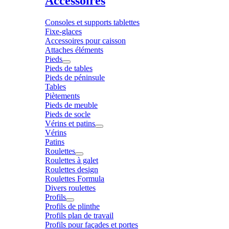
Accessoires
Consoles et supports tablettes
Fixe-glaces
Accessoires pour caisson
Attaches éléments
Pieds
Pieds de tables
Pieds de péninsule
Tables
Piètements
Pieds de meuble
Pieds de socle
Vérins et patins
Vérins
Patins
Roulettes
Roulettes à galet
Roulettes design
Roulettes Formula
Divers roulettes
Profils
Profils de plinthe
Profils plan de travail
Profils pour façades et portes