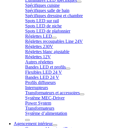
Luminaires LED spécifiques
Spécifiques cuisine
Spécifiques salle de bain
Spécifiques dressing et chambre
Spots LED sur rail
Spots LED de niche
Spots LED de plafonnier
Réglettes LED
Réglettes recoupables Line 24V
Réglettes 230V
Réglettes blanc ajustable
Réglettes 12V
Autres réglettes
Bandes LED et profils
Flexibles LED 24 V
Bandes LED 24 V
Profils diffuseurs
Interrupteurs
Transformateurs et accessoires
Système MEC-Driver
Power System
Transformateurs
Système d’alimentation
Agencement intérieur