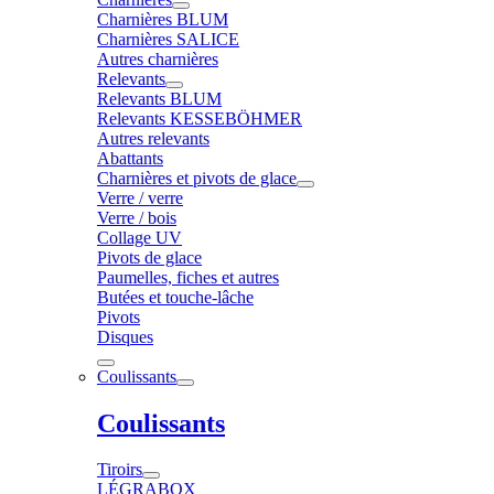
Charnières BLUM
Charnières SALICE
Autres charnières
Relevants
Relevants BLUM
Relevants KESSEBÖHMER
Autres relevants
Abattants
Charnières et pivots de glace
Verre / verre
Verre / bois
Collage UV
Pivots de glace
Paumelles, fiches et autres
Butées et touche-lâche
Pivots
Disques
Coulissants
Coulissants
Tiroirs
LÉGRABOX