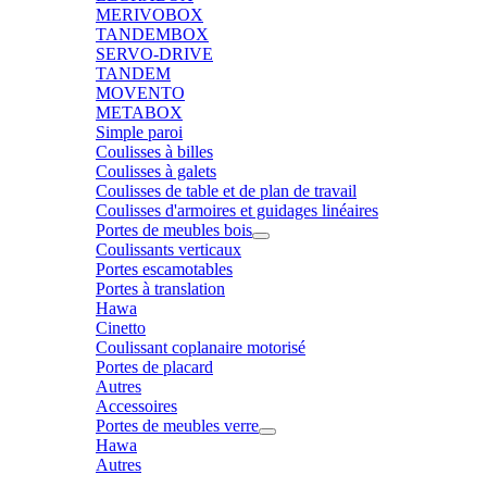
MERIVOBOX
TANDEMBOX
SERVO-DRIVE
TANDEM
MOVENTO
METABOX
Simple paroi
Coulisses à billes
Coulisses à galets
Coulisses de table et de plan de travail
Coulisses d'armoires et guidages linéaires
Portes de meubles bois
Coulissants verticaux
Portes escamotables
Portes à translation
Hawa
Cinetto
Coulissant coplanaire motorisé
Portes de placard
Autres
Accessoires
Portes de meubles verre
Hawa
Autres