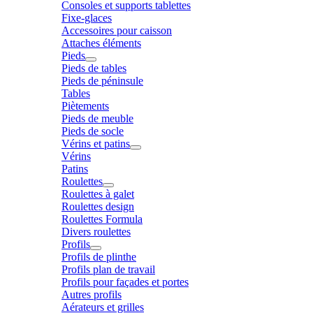
Consoles et supports tablettes
Fixe-glaces
Accessoires pour caisson
Attaches éléments
Pieds
Pieds de tables
Pieds de péninsule
Tables
Piètements
Pieds de meuble
Pieds de socle
Vérins et patins
Vérins
Patins
Roulettes
Roulettes à galet
Roulettes design
Roulettes Formula
Divers roulettes
Profils
Profils de plinthe
Profils plan de travail
Profils pour façades et portes
Autres profils
Aérateurs et grilles