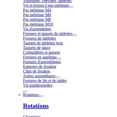
Tourillons, chevilles, lamelles
Vis et écrous à pas métrique
Pas métrique M4
Pas métrique M6
Pas métrique M8
Pas métrique M10
Vis d'assemblage
Ferrures et taquets de tablettes
Ferrures de tablettes
Taquets de tablettes bois
Taquets de glace
Crémaillères et taquets
Ferrures en applique
Ferrures d'assemblages
Equerres de fixation
Clips de fixation
Autres assemblages
Ferrures de lits et de tables
Vis traditionnelles
Rotations
Rotations
Charnières