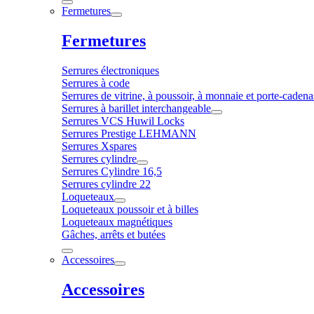
Fermetures
Fermetures
Serrures électroniques
Serrures à code
Serrures de vitrine, à poussoir, à monnaie et porte-cadena
Serrures à barillet interchangeable
Serrures VCS Huwil Locks
Serrures Prestige LEHMANN
Serrures Xspares
Serrures cylindre
Serrures Cylindre 16,5
Serrures cylindre 22
Loqueteaux
Loqueteaux poussoir et à billes
Loqueteaux magnétiques
Gâches, arrêts et butées
Accessoires
Accessoires