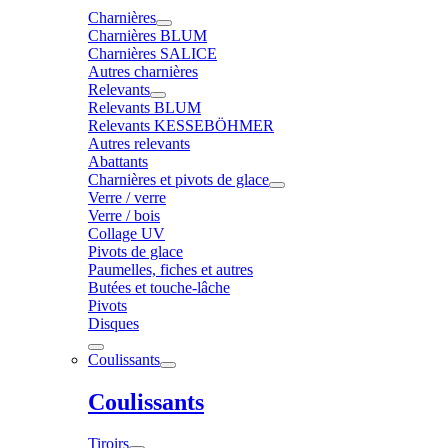
Charnières
Charnières BLUM
Charnières SALICE
Autres charnières
Relevants
Relevants BLUM
Relevants KESSEBÖHMER
Autres relevants
Abattants
Charnières et pivots de glace
Verre / verre
Verre / bois
Collage UV
Pivots de glace
Paumelles, fiches et autres
Butées et touche-lâche
Pivots
Disques
Coulissants
Coulissants
Tiroirs