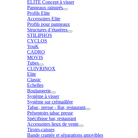
ELITE Concept à visser
Panneaux rainurés
Profils Elite
Accessoires Elite
Profils pour panneaux
Structures d’étagères
STILIPHOS
CYCLOS
YouK
CADRO
MOVIS
Tubes
CUIVRINOX
Elite
Classic
Echelles
Boulangerie
Système à visser
Système sur crémaillère
Tabac, presse - Bar, restaurant
Présentoirs tabac presse
Spécifique bar, restaurant
Accessoires lieux de vente
Tiroirs-caisses
Bande crantée et séparations amovibles