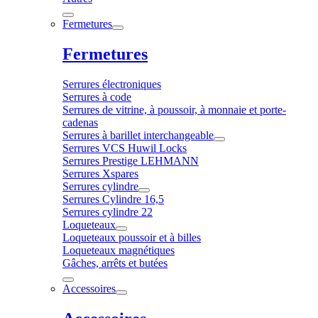
Fermetures
Fermetures
Serrures électroniques
Serrures à code
Serrures de vitrine, à poussoir, à monnaie et porte-
cadenas
Serrures à barillet interchangeable
Serrures VCS Huwil Locks
Serrures Prestige LEHMANN
Serrures Xspares
Serrures cylindre
Serrures Cylindre 16,5
Serrures cylindre 22
Loqueteaux
Loqueteaux poussoir et à billes
Loqueteaux magnétiques
Gâches, arrêts et butées
Accessoires