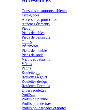
Accessoires
Consoles et supports tablettes
Fixe-glaces
Accessoires pour caisson
Attaches éléments
Pieds
Pieds de tables
Pieds de péninsule
Tables
Piètements
Pieds de meuble
Pieds de socle
Vérins et patins
Vérins
Patins
Roulettes
Roulettes à galet
Roulettes design
Roulettes Formula
Divers roulettes
Profils
Profils de plinthe
Profils plan de travail
Profils pour façades et portes