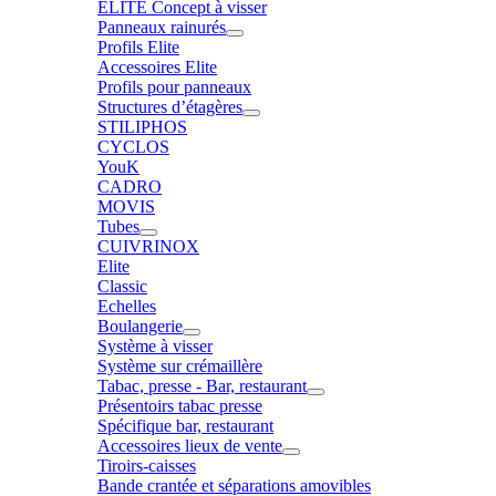
ELITE Concept à visser
Panneaux rainurés
Profils Elite
Accessoires Elite
Profils pour panneaux
Structures d’étagères
STILIPHOS
CYCLOS
YouK
CADRO
MOVIS
Tubes
CUIVRINOX
Elite
Classic
Echelles
Boulangerie
Système à visser
Système sur crémaillère
Tabac, presse - Bar, restaurant
Présentoirs tabac presse
Spécifique bar, restaurant
Accessoires lieux de vente
Tiroirs-caisses
Bande crantée et séparations amovibles