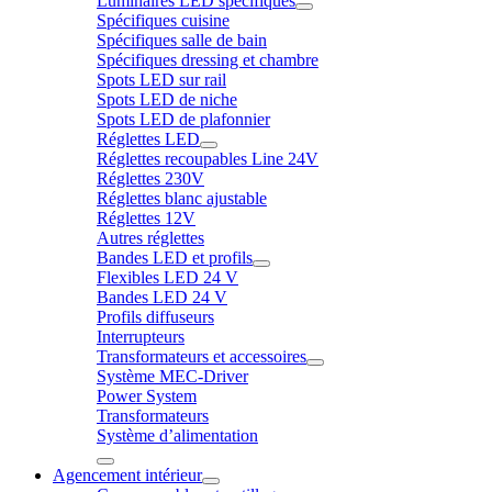
Luminaires LED spécifiques
Spécifiques cuisine
Spécifiques salle de bain
Spécifiques dressing et chambre
Spots LED sur rail
Spots LED de niche
Spots LED de plafonnier
Réglettes LED
Réglettes recoupables Line 24V
Réglettes 230V
Réglettes blanc ajustable
Réglettes 12V
Autres réglettes
Bandes LED et profils
Flexibles LED 24 V
Bandes LED 24 V
Profils diffuseurs
Interrupteurs
Transformateurs et accessoires
Système MEC-Driver
Power System
Transformateurs
Système d’alimentation
Agencement intérieur