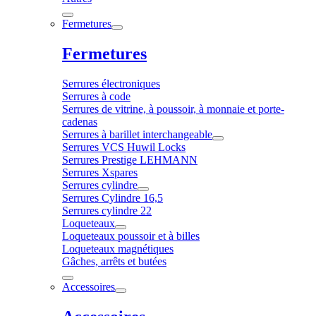
Fermetures
Fermetures
Serrures électroniques
Serrures à code
Serrures de vitrine, à poussoir, à monnaie et porte-
cadenas
Serrures à barillet interchangeable
Serrures VCS Huwil Locks
Serrures Prestige LEHMANN
Serrures Xspares
Serrures cylindre
Serrures Cylindre 16,5
Serrures cylindre 22
Loqueteaux
Loqueteaux poussoir et à billes
Loqueteaux magnétiques
Gâches, arrêts et butées
Accessoires