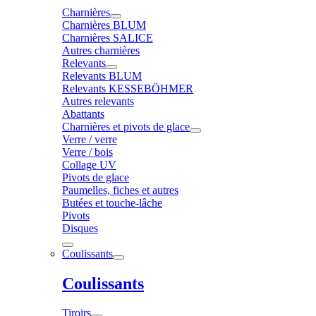
Charnières
Charnières BLUM
Charnières SALICE
Autres charnières
Relevants
Relevants BLUM
Relevants KESSEBÖHMER
Autres relevants
Abattants
Charnières et pivots de glace
Verre / verre
Verre / bois
Collage UV
Pivots de glace
Paumelles, fiches et autres
Butées et touche-lâche
Pivots
Disques
Coulissants
Coulissants
Tiroirs