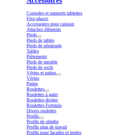
Accessoires
Consoles et supports tablettes
Fixe-glaces
Accessoires pour caisson
Attaches éléments
Pieds
Pieds de tables
Pieds de péninsule
Tables
Piètements
Pieds de meuble
Pieds de socle
Vérins et patins
Vérins
Patins
Roulettes
Roulettes à galet
Roulettes design
Roulettes Formula
Divers roulettes
Profils
Profils de plinthe
Profils plan de travail
Profils pour façades et portes