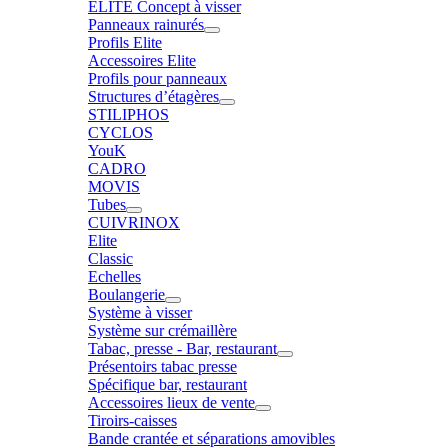
ELITE Concept à visser
Panneaux rainurés
Profils Elite
Accessoires Elite
Profils pour panneaux
Structures d’étagères
STILIPHOS
CYCLOS
YouK
CADRO
MOVIS
Tubes
CUIVRINOX
Elite
Classic
Echelles
Boulangerie
Système à visser
Système sur crémaillère
Tabac, presse - Bar, restaurant
Présentoirs tabac presse
Spécifique bar, restaurant
Accessoires lieux de vente
Tiroirs-caisses
Bande crantée et séparations amovibles