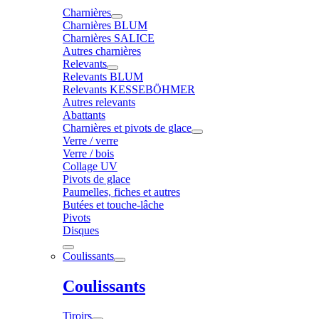
Charnières
Charnières BLUM
Charnières SALICE
Autres charnières
Relevants
Relevants BLUM
Relevants KESSEBÖHMER
Autres relevants
Abattants
Charnières et pivots de glace
Verre / verre
Verre / bois
Collage UV
Pivots de glace
Paumelles, fiches et autres
Butées et touche-lâche
Pivots
Disques
Coulissants
Coulissants
Tiroirs