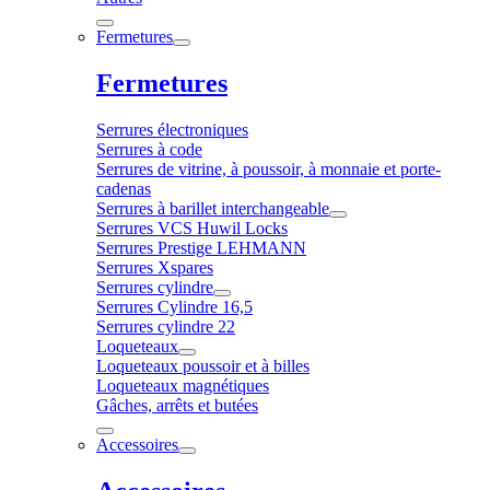
Fermetures
Fermetures
Serrures électroniques
Serrures à code
Serrures de vitrine, à poussoir, à monnaie et porte-
cadenas
Serrures à barillet interchangeable
Serrures VCS Huwil Locks
Serrures Prestige LEHMANN
Serrures Xspares
Serrures cylindre
Serrures Cylindre 16,5
Serrures cylindre 22
Loqueteaux
Loqueteaux poussoir et à billes
Loqueteaux magnétiques
Gâches, arrêts et butées
Accessoires