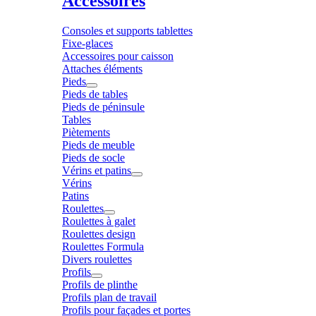
Accessoires
Consoles et supports tablettes
Fixe-glaces
Accessoires pour caisson
Attaches éléments
Pieds
Pieds de tables
Pieds de péninsule
Tables
Piètements
Pieds de meuble
Pieds de socle
Vérins et patins
Vérins
Patins
Roulettes
Roulettes à galet
Roulettes design
Roulettes Formula
Divers roulettes
Profils
Profils de plinthe
Profils plan de travail
Profils pour façades et portes