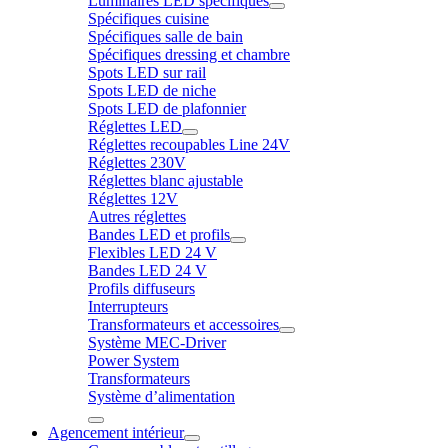
Luminaires LED spécifiques
Spécifiques cuisine
Spécifiques salle de bain
Spécifiques dressing et chambre
Spots LED sur rail
Spots LED de niche
Spots LED de plafonnier
Réglettes LED
Réglettes recoupables Line 24V
Réglettes 230V
Réglettes blanc ajustable
Réglettes 12V
Autres réglettes
Bandes LED et profils
Flexibles LED 24 V
Bandes LED 24 V
Profils diffuseurs
Interrupteurs
Transformateurs et accessoires
Système MEC-Driver
Power System
Transformateurs
Système d’alimentation
Agencement intérieur