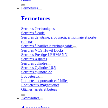
Fermetures
Fermetures
Serrures électroniques
Serrures à code
Serrures de vitrine, à poussoir, à monnaie et porte-
cadenas
Serrures à barillet interchangeable
Serrures VCS Huwil Locks
Serrures Prestige LEHMANN
Serrures Xspares
Serrures cylindre
Serrures Cylindre 16,5
Serrures cylindre 22
Loqueteaux
Loqueteaux poussoir et à billes
Loqueteaux magnétiques
Gâches, arrêts et butées
Accessoires