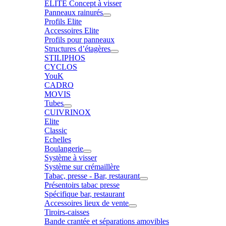
ELITE Concept à visser
Panneaux rainurés
Profils Elite
Accessoires Elite
Profils pour panneaux
Structures d’étagères
STILIPHOS
CYCLOS
YouK
CADRO
MOVIS
Tubes
CUIVRINOX
Elite
Classic
Echelles
Boulangerie
Système à visser
Système sur crémaillère
Tabac, presse - Bar, restaurant
Présentoirs tabac presse
Spécifique bar, restaurant
Accessoires lieux de vente
Tiroirs-caisses
Bande crantée et séparations amovibles