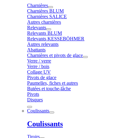
Charnières
Charnières BLUM
Charnières SALICE
Autres charnières
Relevants
Relevants BLUM
Relevants KESSEBÖHMER
Autres relevants
Abattants
Charnières et pivots de glace
Verre / verre
Verre / bois
Collage UV
Pivots de glace
Paumelles, fiches et autres
Butées et touche-lâche
Pivots
Disques
Coulissants
Coulissants
Tiroirs