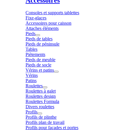
Accessoires
Consoles et supports tablettes
Fixe-glaces
Accessoires pour caisson
Attaches éléments
Pieds
Pieds de tables
Pieds de péninsule
Tables
Piètements
Pieds de meuble
Pieds de socle
Vérins et patins
Vérins
Patins
Roulettes
Roulettes à galet
Roulettes design
Roulettes Formula
Divers roulettes
Profils
Profils de plinthe
Profils plan de travail
Profils pour façades et portes