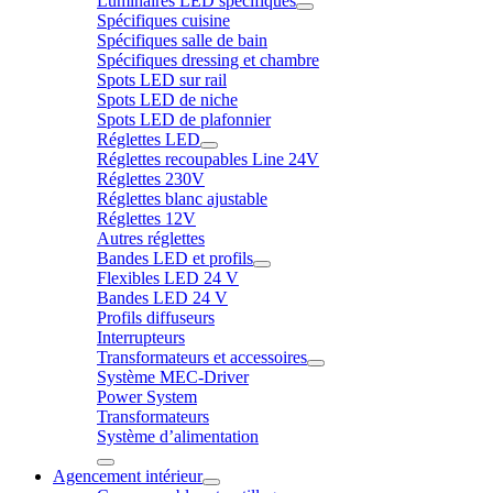
Luminaires LED spécifiques
Spécifiques cuisine
Spécifiques salle de bain
Spécifiques dressing et chambre
Spots LED sur rail
Spots LED de niche
Spots LED de plafonnier
Réglettes LED
Réglettes recoupables Line 24V
Réglettes 230V
Réglettes blanc ajustable
Réglettes 12V
Autres réglettes
Bandes LED et profils
Flexibles LED 24 V
Bandes LED 24 V
Profils diffuseurs
Interrupteurs
Transformateurs et accessoires
Système MEC-Driver
Power System
Transformateurs
Système d’alimentation
Agencement intérieur