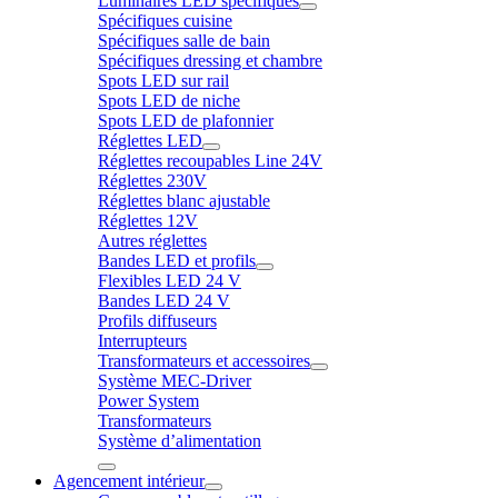
Luminaires LED spécifiques
Spécifiques cuisine
Spécifiques salle de bain
Spécifiques dressing et chambre
Spots LED sur rail
Spots LED de niche
Spots LED de plafonnier
Réglettes LED
Réglettes recoupables Line 24V
Réglettes 230V
Réglettes blanc ajustable
Réglettes 12V
Autres réglettes
Bandes LED et profils
Flexibles LED 24 V
Bandes LED 24 V
Profils diffuseurs
Interrupteurs
Transformateurs et accessoires
Système MEC-Driver
Power System
Transformateurs
Système d’alimentation
Agencement intérieur