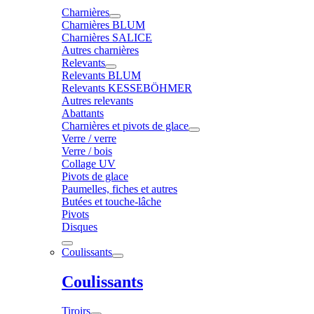
Charnières
Charnières BLUM
Charnières SALICE
Autres charnières
Relevants
Relevants BLUM
Relevants KESSEBÖHMER
Autres relevants
Abattants
Charnières et pivots de glace
Verre / verre
Verre / bois
Collage UV
Pivots de glace
Paumelles, fiches et autres
Butées et touche-lâche
Pivots
Disques
Coulissants
Coulissants
Tiroirs