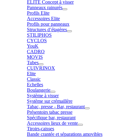
ELITE Concept à visser
Panneaux rainurés
Profils Elite
Accessoires Elite
Profils pour panneaux
Structures d’étagères
STILIPHOS
CYCLOS
YouK
CADRO
MOVIS
Tubes
CUIVRINOX
Elite
Classic
Echelles
Boulangerie
Système à visser
Système sur crémaillère
Tabac, presse - Bar, restaurant
Présentoirs tabac presse
Spécifique bar, restaurant
Accessoires lieux de vente
Tiroirs-caisses
Bande crantée et séparations amovibles