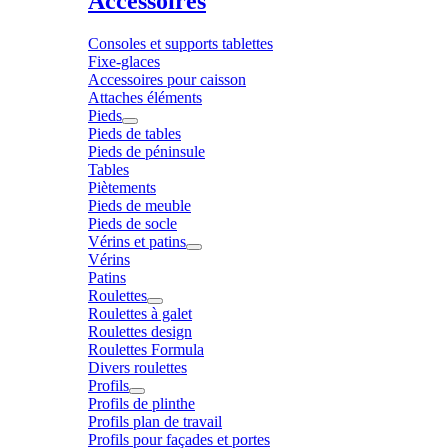
Accessoires
Consoles et supports tablettes
Fixe-glaces
Accessoires pour caisson
Attaches éléments
Pieds
Pieds de tables
Pieds de péninsule
Tables
Piètements
Pieds de meuble
Pieds de socle
Vérins et patins
Vérins
Patins
Roulettes
Roulettes à galet
Roulettes design
Roulettes Formula
Divers roulettes
Profils
Profils de plinthe
Profils plan de travail
Profils pour façades et portes