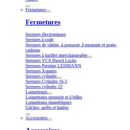
Fermetures
Fermetures
Serrures électroniques
Serrures à code
Serrures de vitrine, à poussoir, à monnaie et porte-
cadenas
Serrures à barillet interchangeable
Serrures VCS Huwil Locks
Serrures Prestige LEHMANN
Serrures Xspares
Serrures cylindre
Serrures Cylindre 16,5
Serrures cylindre 22
Loqueteaux
Loqueteaux poussoir et à billes
Loqueteaux magnétiques
Gâches, arrêts et butées
Accessoires