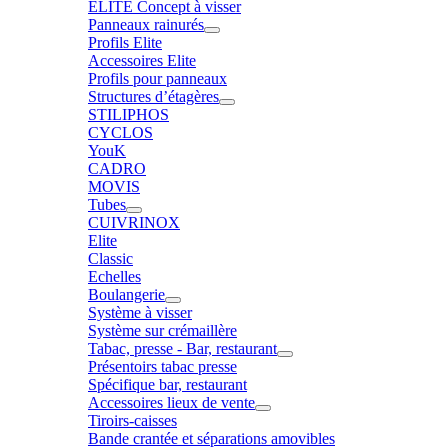
ELITE Concept à visser
Panneaux rainurés
Profils Elite
Accessoires Elite
Profils pour panneaux
Structures d’étagères
STILIPHOS
CYCLOS
YouK
CADRO
MOVIS
Tubes
CUIVRINOX
Elite
Classic
Echelles
Boulangerie
Système à visser
Système sur crémaillère
Tabac, presse - Bar, restaurant
Présentoirs tabac presse
Spécifique bar, restaurant
Accessoires lieux de vente
Tiroirs-caisses
Bande crantée et séparations amovibles