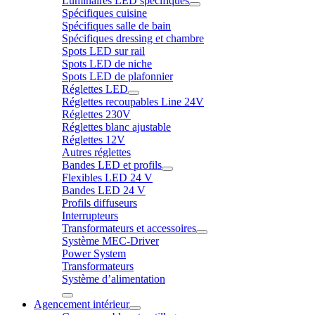
Luminaires LED spécifiques
Spécifiques cuisine
Spécifiques salle de bain
Spécifiques dressing et chambre
Spots LED sur rail
Spots LED de niche
Spots LED de plafonnier
Réglettes LED
Réglettes recoupables Line 24V
Réglettes 230V
Réglettes blanc ajustable
Réglettes 12V
Autres réglettes
Bandes LED et profils
Flexibles LED 24 V
Bandes LED 24 V
Profils diffuseurs
Interrupteurs
Transformateurs et accessoires
Système MEC-Driver
Power System
Transformateurs
Système d’alimentation
Agencement intérieur