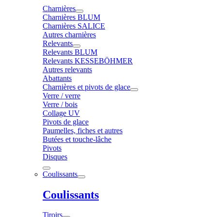
Charnières
Charnières BLUM
Charnières SALICE
Autres charnières
Relevants
Relevants BLUM
Relevants KESSEBÖHMER
Autres relevants
Abattants
Charnières et pivots de glace
Verre / verre
Verre / bois
Collage UV
Pivots de glace
Paumelles, fiches et autres
Butées et touche-lâche
Pivots
Disques
Coulissants
Coulissants
Tiroirs