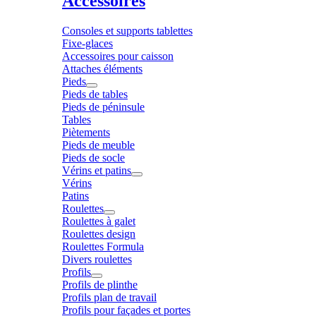
Accessoires
Consoles et supports tablettes
Fixe-glaces
Accessoires pour caisson
Attaches éléments
Pieds
Pieds de tables
Pieds de péninsule
Tables
Piètements
Pieds de meuble
Pieds de socle
Vérins et patins
Vérins
Patins
Roulettes
Roulettes à galet
Roulettes design
Roulettes Formula
Divers roulettes
Profils
Profils de plinthe
Profils plan de travail
Profils pour façades et portes