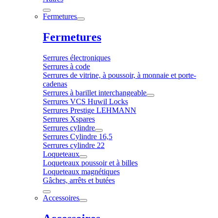
Fermetures
Fermetures
Serrures électroniques
Serrures à code
Serrures de vitrine, à poussoir, à monnaie et porte-
cadenas
Serrures à barillet interchangeable
Serrures VCS Huwil Locks
Serrures Prestige LEHMANN
Serrures Xspares
Serrures cylindre
Serrures Cylindre 16,5
Serrures cylindre 22
Loqueteaux
Loqueteaux poussoir et à billes
Loqueteaux magnétiques
Gâches, arrêts et butées
Accessoires