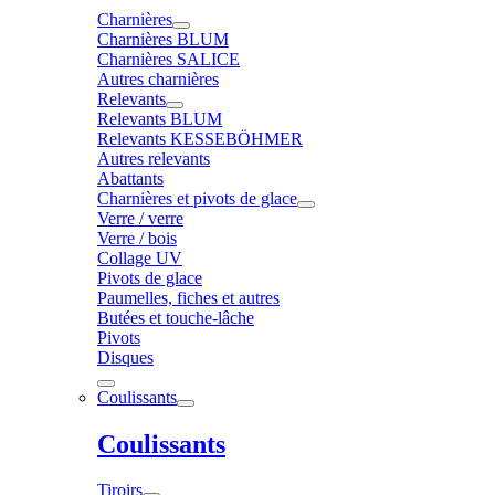
Charnières
Charnières BLUM
Charnières SALICE
Autres charnières
Relevants
Relevants BLUM
Relevants KESSEBÖHMER
Autres relevants
Abattants
Charnières et pivots de glace
Verre / verre
Verre / bois
Collage UV
Pivots de glace
Paumelles, fiches et autres
Butées et touche-lâche
Pivots
Disques
Coulissants
Coulissants
Tiroirs