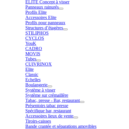
ELITE Concept à visser
Panneaux rainurés
Profils Elite
Accessoires Elite
Profils pour panneaux
Structures d’étagères
STILIPHOS
CYCLOS
YouK
CADRO
MOVIS
Tubes
CUIVRINOX
Elite
Classic
Echelles
Boulangerie
Système à visser
Système sur crémaillère
Tabac, presse - Bar, restaurant
Présentoirs tabac presse
Spécifique bar, restaurant
Accessoires lieux de vente
Tiroirs-caisses
Bande crantée et séparations amovibles