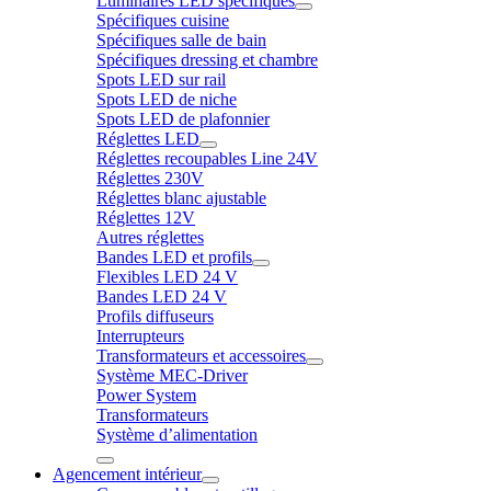
Luminaires LED spécifiques
Spécifiques cuisine
Spécifiques salle de bain
Spécifiques dressing et chambre
Spots LED sur rail
Spots LED de niche
Spots LED de plafonnier
Réglettes LED
Réglettes recoupables Line 24V
Réglettes 230V
Réglettes blanc ajustable
Réglettes 12V
Autres réglettes
Bandes LED et profils
Flexibles LED 24 V
Bandes LED 24 V
Profils diffuseurs
Interrupteurs
Transformateurs et accessoires
Système MEC-Driver
Power System
Transformateurs
Système d’alimentation
Agencement intérieur