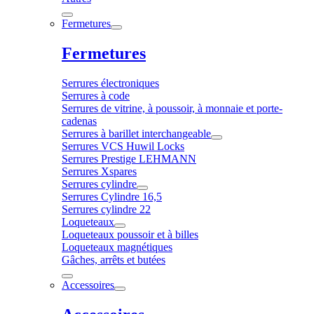
Fermetures
Fermetures
Serrures électroniques
Serrures à code
Serrures de vitrine, à poussoir, à monnaie et porte-
cadenas
Serrures à barillet interchangeable
Serrures VCS Huwil Locks
Serrures Prestige LEHMANN
Serrures Xspares
Serrures cylindre
Serrures Cylindre 16,5
Serrures cylindre 22
Loqueteaux
Loqueteaux poussoir et à billes
Loqueteaux magnétiques
Gâches, arrêts et butées
Accessoires