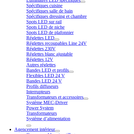
Luminaires LED spécifiques
Spécifiques cuisine
Spécifiques salle de bain
Spécifiques dressing et chambre
Spots LED sur rail
Spots LED de niche
Spots LED de plafonnier
Réglettes LED
Réglettes recoupables Line 24V
Réglettes 230V
Réglettes blanc ajustable
Réglettes 12V
Autres réglettes
Bandes LED et profils
Flexibles LED 24 V
Bandes LED 24 V
Profils diffuseurs
Interrupteurs
Transformateurs et accessoires
Système MEC-Driver
Power System
Transformateurs
Système d’alimentation
Agencement intérieur