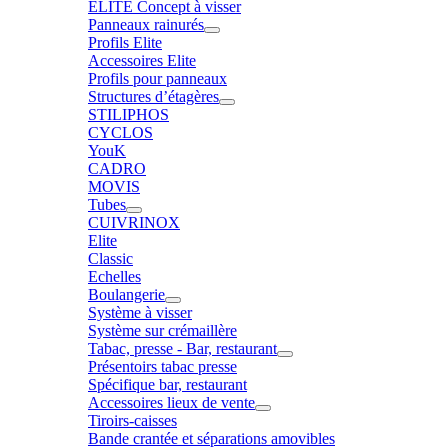
ELITE Concept à visser
Panneaux rainurés
Profils Elite
Accessoires Elite
Profils pour panneaux
Structures d’étagères
STILIPHOS
CYCLOS
YouK
CADRO
MOVIS
Tubes
CUIVRINOX
Elite
Classic
Echelles
Boulangerie
Système à visser
Système sur crémaillère
Tabac, presse - Bar, restaurant
Présentoirs tabac presse
Spécifique bar, restaurant
Accessoires lieux de vente
Tiroirs-caisses
Bande crantée et séparations amovibles