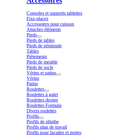
Accessoires
Consoles et supports tablettes
Fixe-glaces
Accessoires pour caisson
Attaches éléments
Pieds
Pieds de tables
Pieds de péninsule
Tables
Piètements
Pieds de meuble
Pieds de socle
Vérins et patins
Vérins
Patins
Roulettes
Roulettes à galet
Roulettes design
Roulettes Formula
Divers roulettes
Profils
Profils de plinthe
Profils plan de travail
Profils pour façades et portes