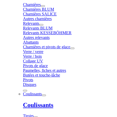
Charnières
Charnières BLUM
Charnières SALICE
Autres charnières
Relevants
Relevants BLUM
Relevants KESSEBÖHMER
Autres relevants
Abattants
Charnières et pivots de glace
Verre / verre
Verre / bois
Collage UV
Pivots de glace
Paumelles, fiches et autres
Butées et touche-lâche
Pivots
Disques
Coulissants
Coulissants
Tiroirs