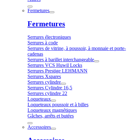
Fermetures
Fermetures
Serrures électroniques
Serrures à code
Serrures de vitrine, à poussoir, à monnaie et porte-
cadenas
Serrures à barillet interchangeable
Serrures VCS Huwil Locks
Serrures Prestige LEHMANN
Serrures Xspares
Serrures cylindre
Serrures Cylindre 16,5
Serrures cylindre 22
Loqueteaux
Loqueteaux poussoir et à billes
Loqueteaux magnétiques
Gâches, arrêts et butées
Accessoires