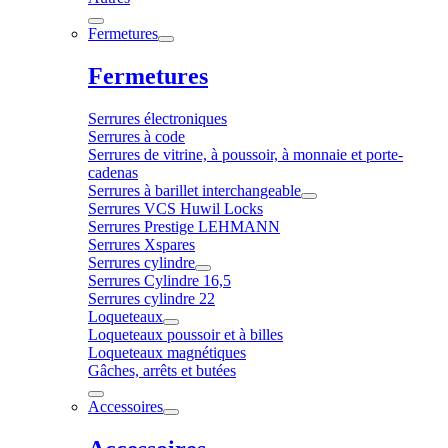
Fermetures
Fermetures
Serrures électroniques
Serrures à code
Serrures de vitrine, à poussoir, à monnaie et porte-
cadenas
Serrures à barillet interchangeable
Serrures VCS Huwil Locks
Serrures Prestige LEHMANN
Serrures Xspares
Serrures cylindre
Serrures Cylindre 16,5
Serrures cylindre 22
Loqueteaux
Loqueteaux poussoir et à billes
Loqueteaux magnétiques
Gâches, arrêts et butées
Accessoires