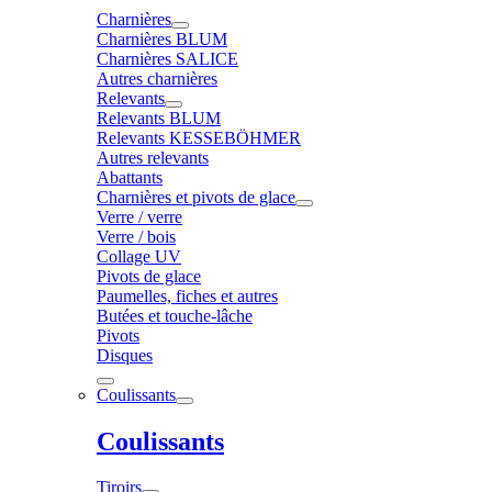
Charnières
Charnières BLUM
Charnières SALICE
Autres charnières
Relevants
Relevants BLUM
Relevants KESSEBÖHMER
Autres relevants
Abattants
Charnières et pivots de glace
Verre / verre
Verre / bois
Collage UV
Pivots de glace
Paumelles, fiches et autres
Butées et touche-lâche
Pivots
Disques
Coulissants
Coulissants
Tiroirs