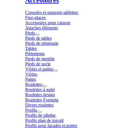
Accessoires
Consoles et supports tablettes
Fixe-glaces
Accessoires pour caisson
Attaches éléments
Pieds
Pieds de tables
Pieds de péninsule
Tables
Piètements
Pieds de meuble
Pieds de socle
Vérins et patins
Vérins
Patins
Roulettes
Roulettes à galet
Roulettes design
Roulettes Formula
Divers roulettes
Profils
Profils de plinthe
Profils plan de travail
Profils pour façades et portes