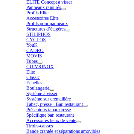
ELITE Concept à visser
Panneaux rainurés
Profils Elite
Accessoires Elite
Profils pour panneaux
Structures d’étagères
STILIPHOS
CYCLOS
YouK
CADRO
MOVIS
Tubes
CUIVRINOX
Elite
Classic
Echelles
Boulangerie
Système à visser
Système sur crémaillère
Tabac, presse - Bar, restaurant
Présentoirs tabac presse
Spécifique bar, restaurant
Accessoires lieux de vente
Tiroirs-caisses
Bande crantée et séparations amovibles