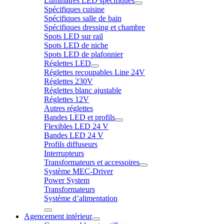
Luminaires LED spécifiques
Spécifiques cuisine
Spécifiques salle de bain
Spécifiques dressing et chambre
Spots LED sur rail
Spots LED de niche
Spots LED de plafonnier
Réglettes LED
Réglettes recoupables Line 24V
Réglettes 230V
Réglettes blanc ajustable
Réglettes 12V
Autres réglettes
Bandes LED et profils
Flexibles LED 24 V
Bandes LED 24 V
Profils diffuseurs
Interrupteurs
Transformateurs et accessoires
Système MEC-Driver
Power System
Transformateurs
Système d’alimentation
Agencement intérieur