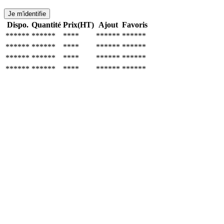
Je m'identifie
Dispo.
Quantité
Prix(HT)
Ajout
Favoris
******
******
****
******
******
******
******
****
******
******
******
******
****
******
******
******
******
****
******
******