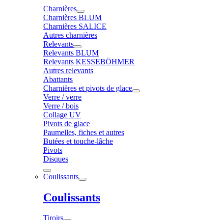
Charnières
Charnières BLUM
Charnières SALICE
Autres charnières
Relevants
Relevants BLUM
Relevants KESSEBÖHMER
Autres relevants
Abattants
Charnières et pivots de glace
Verre / verre
Verre / bois
Collage UV
Pivots de glace
Paumelles, fiches et autres
Butées et touche-lâche
Pivots
Disques
Coulissants
Coulissants
Tiroirs