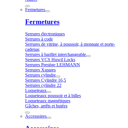
Fermetures
Fermetures
Serrures électroniques
Serrures à code
Serrures de vitrine, à poussoir, à monnaie et porte-
cadenas
Serrures à barillet interchangeable
Serrures VCS Huwil Locks
Serrures Prestige LEHMANN
Serrures Xspares
Serrures cylindre
Serrures Cylindre 16,5
Serrures cylindre 22
Loqueteaux
Loqueteaux poussoir et à billes
Loqueteaux magnétiques
Gâches, arrêts et butées
Accessoires