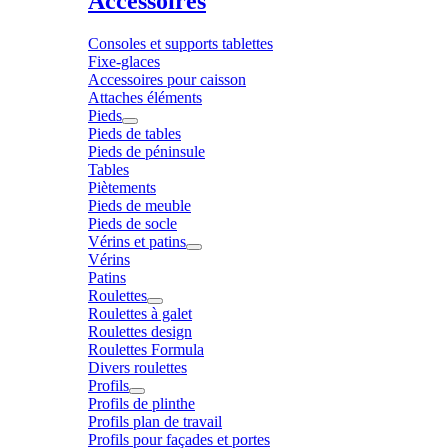
Accessoires
Consoles et supports tablettes
Fixe-glaces
Accessoires pour caisson
Attaches éléments
Pieds
Pieds de tables
Pieds de péninsule
Tables
Piètements
Pieds de meuble
Pieds de socle
Vérins et patins
Vérins
Patins
Roulettes
Roulettes à galet
Roulettes design
Roulettes Formula
Divers roulettes
Profils
Profils de plinthe
Profils plan de travail
Profils pour façades et portes