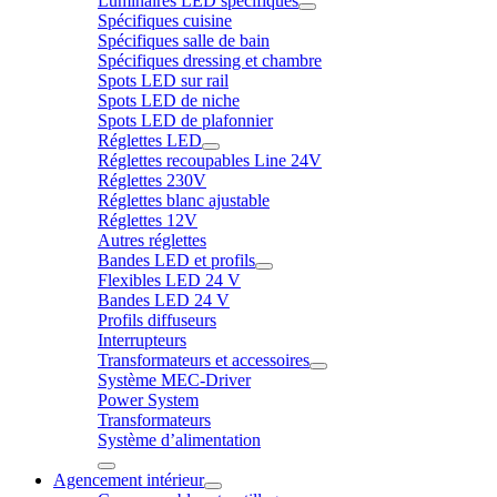
Luminaires LED spécifiques
Spécifiques cuisine
Spécifiques salle de bain
Spécifiques dressing et chambre
Spots LED sur rail
Spots LED de niche
Spots LED de plafonnier
Réglettes LED
Réglettes recoupables Line 24V
Réglettes 230V
Réglettes blanc ajustable
Réglettes 12V
Autres réglettes
Bandes LED et profils
Flexibles LED 24 V
Bandes LED 24 V
Profils diffuseurs
Interrupteurs
Transformateurs et accessoires
Système MEC-Driver
Power System
Transformateurs
Système d’alimentation
Agencement intérieur