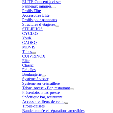
ELITE Concept à visser
Panneaux rainurés
Profils Elite
Accessoires Elite
Profils pour panneaux
Structures d’étagères
STILIPHOS
CYCLOS
YouK
CADRO
MOVIS
Tubes
CUIVRINOX
Elite
Classic
Echelles
Boulangerie
Système à visser
Système sur crémaillère
Tabac, presse - Bar, restaurant
Présentoirs tabac presse
Spécifique bar, restaurant
Accessoires lieux de vente
Tiroirs-caisses
Bande crantée et séparations amovibles