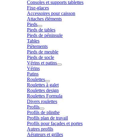
Consoles et supports tablettes
Fixe-glaces
Accessoires pour caisson
Attaches éléments
Pieds
Pieds de tables
Pieds de péninsule
Tables
Piètements
Pieds de meuble
Pieds de socle
Vérins et patins
Vérins
Patins
Roulettes
Roulettes à galet
Roulettes design
Roulettes Formula
Divers roulettes
Profils
Profils de plinthe
Profils plan de travail
Profils pour façades et portes
Autres profils
Aérateurs et grilles