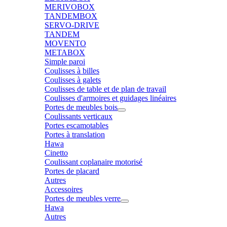
MERIVOBOX
TANDEMBOX
SERVO-DRIVE
TANDEM
MOVENTO
METABOX
Simple paroi
Coulisses à billes
Coulisses à galets
Coulisses de table et de plan de travail
Coulisses d'armoires et guidages linéaires
Portes de meubles bois
Coulissants verticaux
Portes escamotables
Portes à translation
Hawa
Cinetto
Coulissant coplanaire motorisé
Portes de placard
Autres
Accessoires
Portes de meubles verre
Hawa
Autres