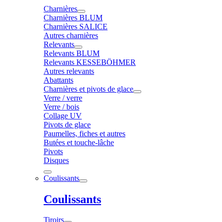
Charnières
Charnières BLUM
Charnières SALICE
Autres charnières
Relevants
Relevants BLUM
Relevants KESSEBÖHMER
Autres relevants
Abattants
Charnières et pivots de glace
Verre / verre
Verre / bois
Collage UV
Pivots de glace
Paumelles, fiches et autres
Butées et touche-lâche
Pivots
Disques
Coulissants
Coulissants
Tiroirs