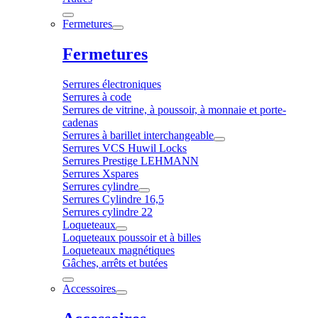
Fermetures
Fermetures
Serrures électroniques
Serrures à code
Serrures de vitrine, à poussoir, à monnaie et porte-
cadenas
Serrures à barillet interchangeable
Serrures VCS Huwil Locks
Serrures Prestige LEHMANN
Serrures Xspares
Serrures cylindre
Serrures Cylindre 16,5
Serrures cylindre 22
Loqueteaux
Loqueteaux poussoir et à billes
Loqueteaux magnétiques
Gâches, arrêts et butées
Accessoires