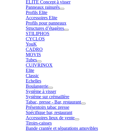
ELITE Concept à visser
Panneaux rainurés
Profils Elite
Accessoires Elite
Profils pour panneaux
Structures d’étagères
STILIPHOS
CYCLOS
YouK
CADRO
MOVIS
Tubes
CUIVRINOX
Elite
Classic
Echelles
Boulangerie
Système à visser
Système sur crémaillère
Tabac, presse - Bar, restaurant
Présentoirs tabac presse
Spécifique bar, restaurant
Accessoires lieux de vente
Tiroirs-caisses
Bande crantée et séparations amovibles