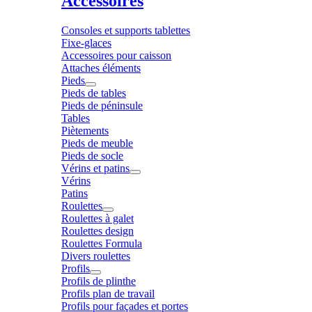
Accessoires
Consoles et supports tablettes
Fixe-glaces
Accessoires pour caisson
Attaches éléments
Pieds
Pieds de tables
Pieds de péninsule
Tables
Piètements
Pieds de meuble
Pieds de socle
Vérins et patins
Vérins
Patins
Roulettes
Roulettes à galet
Roulettes design
Roulettes Formula
Divers roulettes
Profils
Profils de plinthe
Profils plan de travail
Profils pour façades et portes