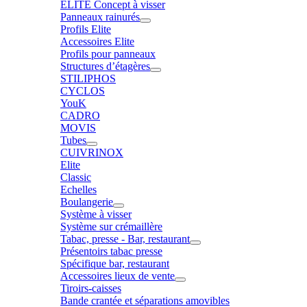
ELITE Concept à visser
Panneaux rainurés
Profils Elite
Accessoires Elite
Profils pour panneaux
Structures d’étagères
STILIPHOS
CYCLOS
YouK
CADRO
MOVIS
Tubes
CUIVRINOX
Elite
Classic
Echelles
Boulangerie
Système à visser
Système sur crémaillère
Tabac, presse - Bar, restaurant
Présentoirs tabac presse
Spécifique bar, restaurant
Accessoires lieux de vente
Tiroirs-caisses
Bande crantée et séparations amovibles