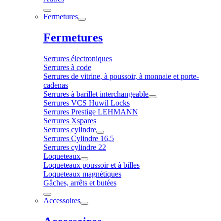
Fermetures
Fermetures
Serrures électroniques
Serrures à code
Serrures de vitrine, à poussoir, à monnaie et porte-
cadenas
Serrures à barillet interchangeable
Serrures VCS Huwil Locks
Serrures Prestige LEHMANN
Serrures Xspares
Serrures cylindre
Serrures Cylindre 16,5
Serrures cylindre 22
Loqueteaux
Loqueteaux poussoir et à billes
Loqueteaux magnétiques
Gâches, arrêts et butées
Accessoires