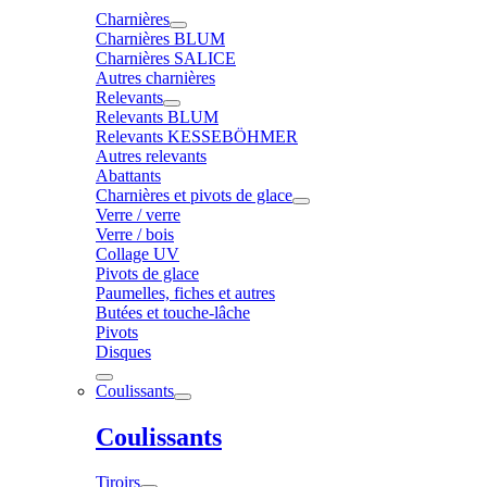
Charnières
Charnières BLUM
Charnières SALICE
Autres charnières
Relevants
Relevants BLUM
Relevants KESSEBÖHMER
Autres relevants
Abattants
Charnières et pivots de glace
Verre / verre
Verre / bois
Collage UV
Pivots de glace
Paumelles, fiches et autres
Butées et touche-lâche
Pivots
Disques
Coulissants
Coulissants
Tiroirs