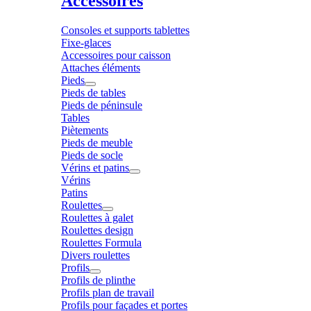
Accessoires
Consoles et supports tablettes
Fixe-glaces
Accessoires pour caisson
Attaches éléments
Pieds
Pieds de tables
Pieds de péninsule
Tables
Piètements
Pieds de meuble
Pieds de socle
Vérins et patins
Vérins
Patins
Roulettes
Roulettes à galet
Roulettes design
Roulettes Formula
Divers roulettes
Profils
Profils de plinthe
Profils plan de travail
Profils pour façades et portes