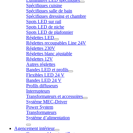
Luminaires LED spécifiques
Spécifiques cuisine
Spécifiques salle de bain
Spécifiques dressing et chambre
Spots LED sur rail
Spots LED de niche
Spots LED de plafonnier
Réglettes LED
Réglettes recoupables Line 24V
Réglettes 230V
Réglettes blanc ajustable
Réglettes 12V
Autres réglettes
Bandes LED et profils
Flexibles LED 24 V
Bandes LED 24 V
Profils diffuseurs
Interrupteurs
Transformateurs et accessoires
Système MEC-Driver
Power System
Transformateurs
Système d’alimentation
Agencement intérieur