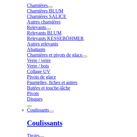
Charnières
Charnières BLUM
Charnières SALICE
Autres charnières
Relevants
Relevants BLUM
Relevants KESSEBÖHMER
Autres relevants
Abattants
Charnières et pivots de glace
Verre / verre
Verre / bois
Collage UV
Pivots de glace
Paumelles, fiches et autres
Butées et touche-lâche
Pivots
Disques
Coulissants
Coulissants
Tiroirs