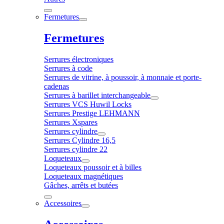
Fermetures
Fermetures
Serrures électroniques
Serrures à code
Serrures de vitrine, à poussoir, à monnaie et porte-
cadenas
Serrures à barillet interchangeable
Serrures VCS Huwil Locks
Serrures Prestige LEHMANN
Serrures Xspares
Serrures cylindre
Serrures Cylindre 16,5
Serrures cylindre 22
Loqueteaux
Loqueteaux poussoir et à billes
Loqueteaux magnétiques
Gâches, arrêts et butées
Accessoires