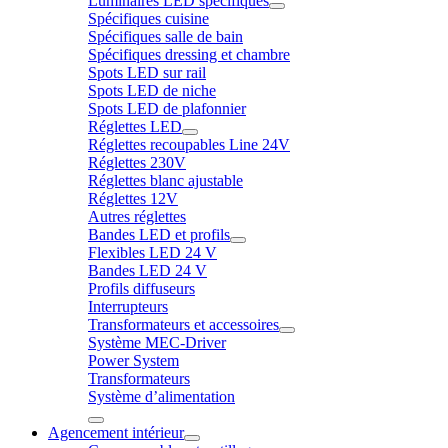
Luminaires LED spécifiques
Spécifiques cuisine
Spécifiques salle de bain
Spécifiques dressing et chambre
Spots LED sur rail
Spots LED de niche
Spots LED de plafonnier
Réglettes LED
Réglettes recoupables Line 24V
Réglettes 230V
Réglettes blanc ajustable
Réglettes 12V
Autres réglettes
Bandes LED et profils
Flexibles LED 24 V
Bandes LED 24 V
Profils diffuseurs
Interrupteurs
Transformateurs et accessoires
Système MEC-Driver
Power System
Transformateurs
Système d’alimentation
Agencement intérieur