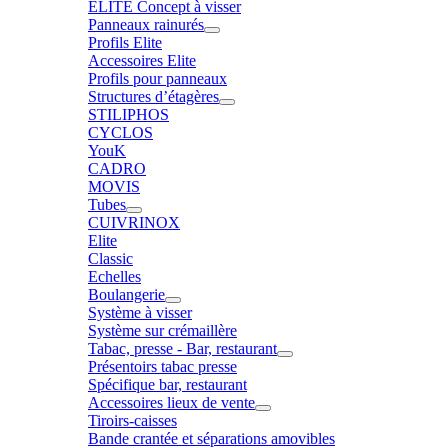
ELITE Concept à visser
Panneaux rainurés
Profils Elite
Accessoires Elite
Profils pour panneaux
Structures d’étagères
STILIPHOS
CYCLOS
YouK
CADRO
MOVIS
Tubes
CUIVRINOX
Elite
Classic
Echelles
Boulangerie
Système à visser
Système sur crémaillère
Tabac, presse - Bar, restaurant
Présentoirs tabac presse
Spécifique bar, restaurant
Accessoires lieux de vente
Tiroirs-caisses
Bande crantée et séparations amovibles