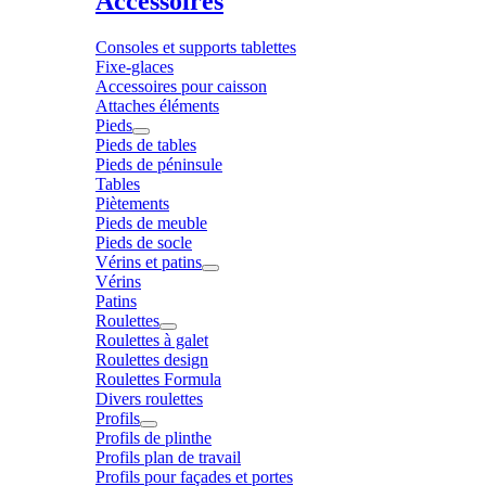
Accessoires
Consoles et supports tablettes
Fixe-glaces
Accessoires pour caisson
Attaches éléments
Pieds
Pieds de tables
Pieds de péninsule
Tables
Piètements
Pieds de meuble
Pieds de socle
Vérins et patins
Vérins
Patins
Roulettes
Roulettes à galet
Roulettes design
Roulettes Formula
Divers roulettes
Profils
Profils de plinthe
Profils plan de travail
Profils pour façades et portes