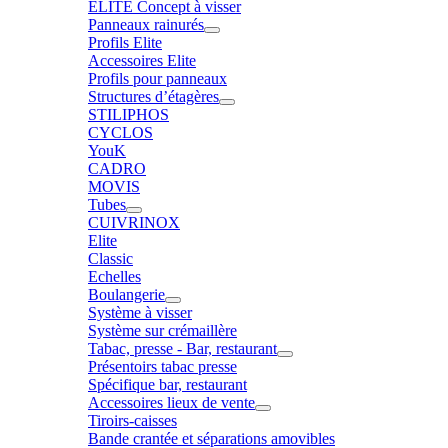
ELITE Concept à visser
Panneaux rainurés
Profils Elite
Accessoires Elite
Profils pour panneaux
Structures d’étagères
STILIPHOS
CYCLOS
YouK
CADRO
MOVIS
Tubes
CUIVRINOX
Elite
Classic
Echelles
Boulangerie
Système à visser
Système sur crémaillère
Tabac, presse - Bar, restaurant
Présentoirs tabac presse
Spécifique bar, restaurant
Accessoires lieux de vente
Tiroirs-caisses
Bande crantée et séparations amovibles