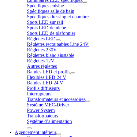
Luminaires LED spécifiques
Spécifiques cuisine
Spécifiques salle de bain
Spécifiques dressing et chambre
Spots LED sur rail
Spots LED de niche
Spots LED de plafonnier
Réglettes LED
Réglettes recoupables Line 24V
Réglettes 230V
Réglettes blanc ajustable
Réglettes 12V
Autres réglettes
Bandes LED et profils
Flexibles LED 24 V
Bandes LED 24 V
Profils diffuseurs
Interrupteurs
Transformateurs et accessoires
Système MEC-Driver
Power System
Transformateurs
Système d’alimentation
Agencement intérieur