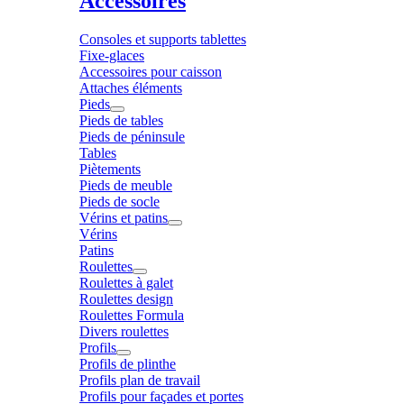
Accessoires
Consoles et supports tablettes
Fixe-glaces
Accessoires pour caisson
Attaches éléments
Pieds
Pieds de tables
Pieds de péninsule
Tables
Piètements
Pieds de meuble
Pieds de socle
Vérins et patins
Vérins
Patins
Roulettes
Roulettes à galet
Roulettes design
Roulettes Formula
Divers roulettes
Profils
Profils de plinthe
Profils plan de travail
Profils pour façades et portes