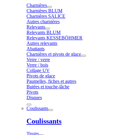
Charnières
Charnières BLUM
Charnières SALICE
Autres charnières
Relevants
Relevants BLUM
Relevants KESSEBÖHMER
Autres relevants
Abattants
Charnières et pivots de glace
Verre / verre
Verre / bois
Collage UV
Pivots de glace
Paumelles, fiches et autres
Butées et touche-lâche
Pivots
Disques
Coulissants
Coulissants
Tiroirs