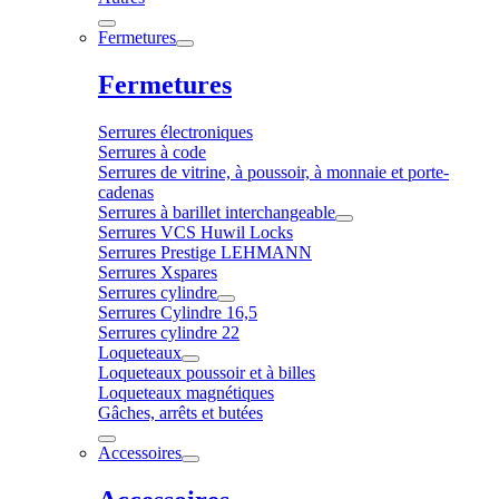
Fermetures
Fermetures
Serrures électroniques
Serrures à code
Serrures de vitrine, à poussoir, à monnaie et porte-
cadenas
Serrures à barillet interchangeable
Serrures VCS Huwil Locks
Serrures Prestige LEHMANN
Serrures Xspares
Serrures cylindre
Serrures Cylindre 16,5
Serrures cylindre 22
Loqueteaux
Loqueteaux poussoir et à billes
Loqueteaux magnétiques
Gâches, arrêts et butées
Accessoires