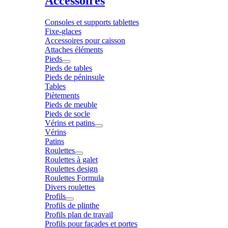
Accessoires
Consoles et supports tablettes
Fixe-glaces
Accessoires pour caisson
Attaches éléments
Pieds
Pieds de tables
Pieds de péninsule
Tables
Piètements
Pieds de meuble
Pieds de socle
Vérins et patins
Vérins
Patins
Roulettes
Roulettes à galet
Roulettes design
Roulettes Formula
Divers roulettes
Profils
Profils de plinthe
Profils plan de travail
Profils pour façades et portes