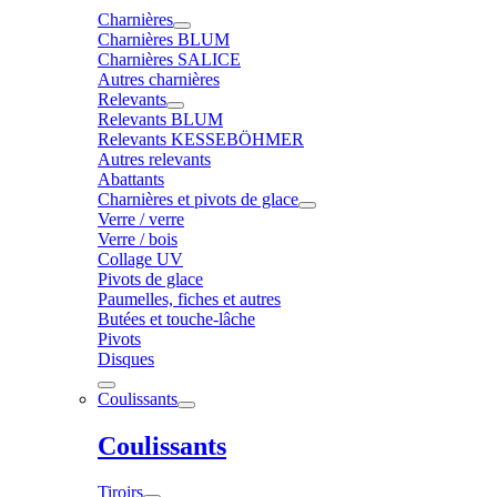
Charnières
Charnières BLUM
Charnières SALICE
Autres charnières
Relevants
Relevants BLUM
Relevants KESSEBÖHMER
Autres relevants
Abattants
Charnières et pivots de glace
Verre / verre
Verre / bois
Collage UV
Pivots de glace
Paumelles, fiches et autres
Butées et touche-lâche
Pivots
Disques
Coulissants
Coulissants
Tiroirs