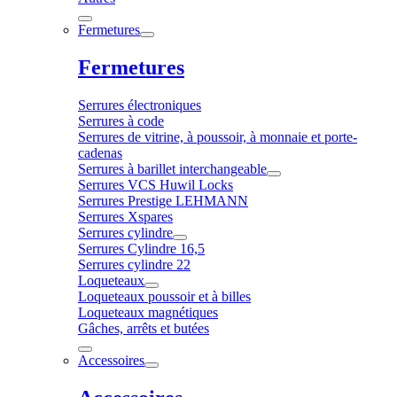
Fermetures
Fermetures
Serrures électroniques
Serrures à code
Serrures de vitrine, à poussoir, à monnaie et porte-
cadenas
Serrures à barillet interchangeable
Serrures VCS Huwil Locks
Serrures Prestige LEHMANN
Serrures Xspares
Serrures cylindre
Serrures Cylindre 16,5
Serrures cylindre 22
Loqueteaux
Loqueteaux poussoir et à billes
Loqueteaux magnétiques
Gâches, arrêts et butées
Accessoires