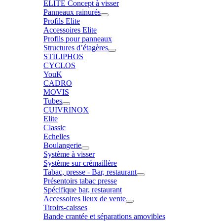
ELITE Concept à visser
Panneaux rainurés
Profils Elite
Accessoires Elite
Profils pour panneaux
Structures d’étagères
STILIPHOS
CYCLOS
YouK
CADRO
MOVIS
Tubes
CUIVRINOX
Elite
Classic
Echelles
Boulangerie
Système à visser
Système sur crémaillère
Tabac, presse - Bar, restaurant
Présentoirs tabac presse
Spécifique bar, restaurant
Accessoires lieux de vente
Tiroirs-caisses
Bande crantée et séparations amovibles