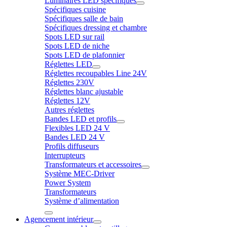
Luminaires LED spécifiques
Spécifiques cuisine
Spécifiques salle de bain
Spécifiques dressing et chambre
Spots LED sur rail
Spots LED de niche
Spots LED de plafonnier
Réglettes LED
Réglettes recoupables Line 24V
Réglettes 230V
Réglettes blanc ajustable
Réglettes 12V
Autres réglettes
Bandes LED et profils
Flexibles LED 24 V
Bandes LED 24 V
Profils diffuseurs
Interrupteurs
Transformateurs et accessoires
Système MEC-Driver
Power System
Transformateurs
Système d’alimentation
Agencement intérieur