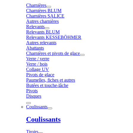
Charnières
Charnières BLUM
Charnières SALICE
Autres charnières
Relevants
Relevants BLUM
Relevants KESSEBÖHMER
Autres relevants
Abattants
Charnières et pivots de glace
Verre / verre
Verre / bois
Collage UV
Pivots de glace
Paumelles, fiches et autres
Butées et touche-lâche
Pivots
Disques
Coulissants
Coulissants
Tiroirs