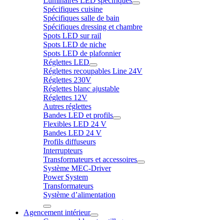
Luminaires LED spécifiques
Spécifiques cuisine
Spécifiques salle de bain
Spécifiques dressing et chambre
Spots LED sur rail
Spots LED de niche
Spots LED de plafonnier
Réglettes LED
Réglettes recoupables Line 24V
Réglettes 230V
Réglettes blanc ajustable
Réglettes 12V
Autres réglettes
Bandes LED et profils
Flexibles LED 24 V
Bandes LED 24 V
Profils diffuseurs
Interrupteurs
Transformateurs et accessoires
Système MEC-Driver
Power System
Transformateurs
Système d’alimentation
Agencement intérieur