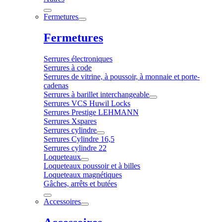
Fermetures
Fermetures
Serrures électroniques
Serrures à code
Serrures de vitrine, à poussoir, à monnaie et porte-
cadenas
Serrures à barillet interchangeable
Serrures VCS Huwil Locks
Serrures Prestige LEHMANN
Serrures Xspares
Serrures cylindre
Serrures Cylindre 16,5
Serrures cylindre 22
Loqueteaux
Loqueteaux poussoir et à billes
Loqueteaux magnétiques
Gâches, arrêts et butées
Accessoires