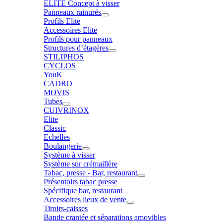
ELITE Concept à visser
Panneaux rainurés
Profils Elite
Accessoires Elite
Profils pour panneaux
Structures d’étagères
STILIPHOS
CYCLOS
YouK
CADRO
MOVIS
Tubes
CUIVRINOX
Elite
Classic
Echelles
Boulangerie
Système à visser
Système sur crémaillère
Tabac, presse - Bar, restaurant
Présentoirs tabac presse
Spécifique bar, restaurant
Accessoires lieux de vente
Tiroirs-caisses
Bande crantée et séparations amovibles