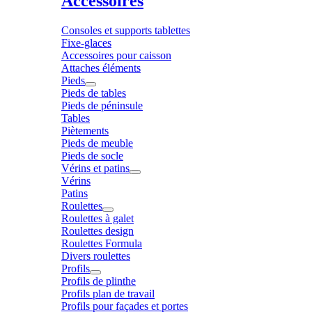
Accessoires
Consoles et supports tablettes
Fixe-glaces
Accessoires pour caisson
Attaches éléments
Pieds
Pieds de tables
Pieds de péninsule
Tables
Piètements
Pieds de meuble
Pieds de socle
Vérins et patins
Vérins
Patins
Roulettes
Roulettes à galet
Roulettes design
Roulettes Formula
Divers roulettes
Profils
Profils de plinthe
Profils plan de travail
Profils pour façades et portes