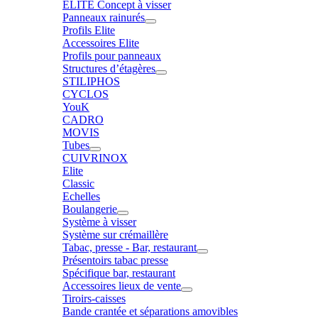
ELITE Concept à visser
Panneaux rainurés
Profils Elite
Accessoires Elite
Profils pour panneaux
Structures d’étagères
STILIPHOS
CYCLOS
YouK
CADRO
MOVIS
Tubes
CUIVRINOX
Elite
Classic
Echelles
Boulangerie
Système à visser
Système sur crémaillère
Tabac, presse - Bar, restaurant
Présentoirs tabac presse
Spécifique bar, restaurant
Accessoires lieux de vente
Tiroirs-caisses
Bande crantée et séparations amovibles