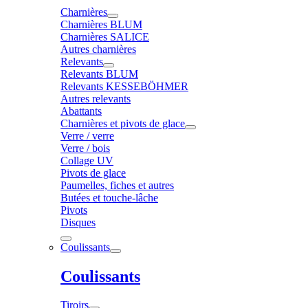
Charnières
Charnières BLUM
Charnières SALICE
Autres charnières
Relevants
Relevants BLUM
Relevants KESSEBÖHMER
Autres relevants
Abattants
Charnières et pivots de glace
Verre / verre
Verre / bois
Collage UV
Pivots de glace
Paumelles, fiches et autres
Butées et touche-lâche
Pivots
Disques
Coulissants
Coulissants
Tiroirs