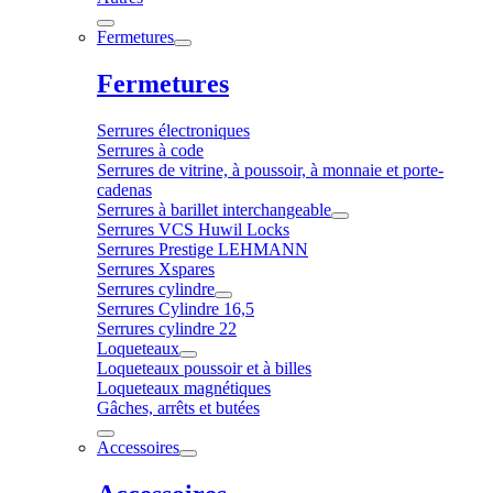
Fermetures
Fermetures
Serrures électroniques
Serrures à code
Serrures de vitrine, à poussoir, à monnaie et porte-
cadenas
Serrures à barillet interchangeable
Serrures VCS Huwil Locks
Serrures Prestige LEHMANN
Serrures Xspares
Serrures cylindre
Serrures Cylindre 16,5
Serrures cylindre 22
Loqueteaux
Loqueteaux poussoir et à billes
Loqueteaux magnétiques
Gâches, arrêts et butées
Accessoires