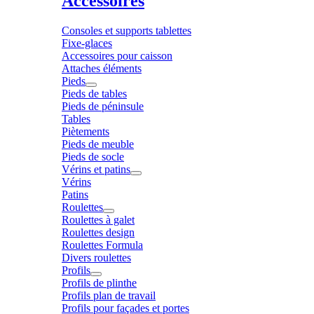
Accessoires
Consoles et supports tablettes
Fixe-glaces
Accessoires pour caisson
Attaches éléments
Pieds
Pieds de tables
Pieds de péninsule
Tables
Piètements
Pieds de meuble
Pieds de socle
Vérins et patins
Vérins
Patins
Roulettes
Roulettes à galet
Roulettes design
Roulettes Formula
Divers roulettes
Profils
Profils de plinthe
Profils plan de travail
Profils pour façades et portes