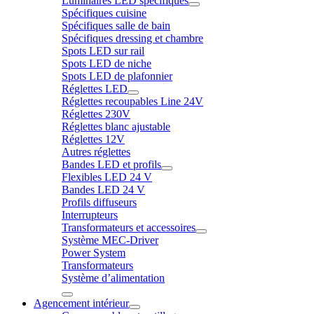
Luminaires LED spécifiques
Spécifiques cuisine
Spécifiques salle de bain
Spécifiques dressing et chambre
Spots LED sur rail
Spots LED de niche
Spots LED de plafonnier
Réglettes LED
Réglettes recoupables Line 24V
Réglettes 230V
Réglettes blanc ajustable
Réglettes 12V
Autres réglettes
Bandes LED et profils
Flexibles LED 24 V
Bandes LED 24 V
Profils diffuseurs
Interrupteurs
Transformateurs et accessoires
Système MEC-Driver
Power System
Transformateurs
Système d’alimentation
Agencement intérieur