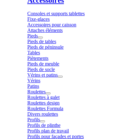
Accessoires
Consoles et supports tablettes
Fixe-glaces
Accessoires pour caisson
Attaches éléments
Pieds
Pieds de tables
Pieds de péninsule
Tables
Piètements
Pieds de meuble
Pieds de socle
Vérins et patins
Vérins
Patins
Roulettes
Roulettes à galet
Roulettes design
Roulettes Formula
Divers roulettes
Profils
Profils de plinthe
Profils plan de travail
Profils pour façades et portes