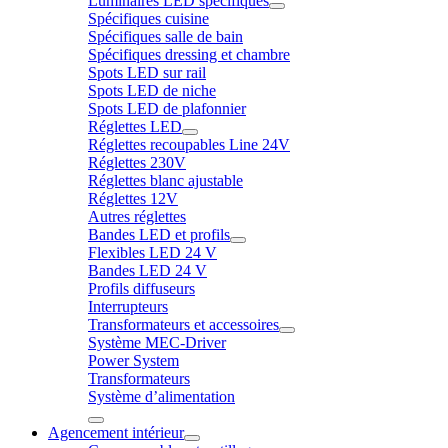
Luminaires LED spécifiques
Spécifiques cuisine
Spécifiques salle de bain
Spécifiques dressing et chambre
Spots LED sur rail
Spots LED de niche
Spots LED de plafonnier
Réglettes LED
Réglettes recoupables Line 24V
Réglettes 230V
Réglettes blanc ajustable
Réglettes 12V
Autres réglettes
Bandes LED et profils
Flexibles LED 24 V
Bandes LED 24 V
Profils diffuseurs
Interrupteurs
Transformateurs et accessoires
Système MEC-Driver
Power System
Transformateurs
Système d’alimentation
Agencement intérieur