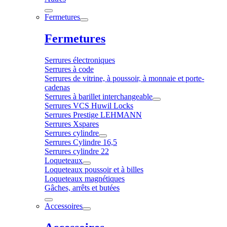
Fermetures
Fermetures
Serrures électroniques
Serrures à code
Serrures de vitrine, à poussoir, à monnaie et porte-
cadenas
Serrures à barillet interchangeable
Serrures VCS Huwil Locks
Serrures Prestige LEHMANN
Serrures Xspares
Serrures cylindre
Serrures Cylindre 16,5
Serrures cylindre 22
Loqueteaux
Loqueteaux poussoir et à billes
Loqueteaux magnétiques
Gâches, arrêts et butées
Accessoires