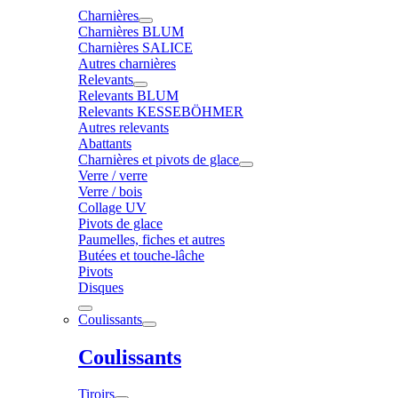
Charnières
Charnières BLUM
Charnières SALICE
Autres charnières
Relevants
Relevants BLUM
Relevants KESSEBÖHMER
Autres relevants
Abattants
Charnières et pivots de glace
Verre / verre
Verre / bois
Collage UV
Pivots de glace
Paumelles, fiches et autres
Butées et touche-lâche
Pivots
Disques
Coulissants
Coulissants
Tiroirs