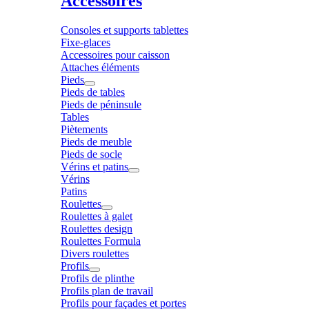
Accessoires
Consoles et supports tablettes
Fixe-glaces
Accessoires pour caisson
Attaches éléments
Pieds
Pieds de tables
Pieds de péninsule
Tables
Piètements
Pieds de meuble
Pieds de socle
Vérins et patins
Vérins
Patins
Roulettes
Roulettes à galet
Roulettes design
Roulettes Formula
Divers roulettes
Profils
Profils de plinthe
Profils plan de travail
Profils pour façades et portes