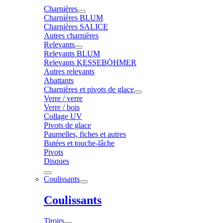
Charnières
Charnières BLUM
Charnières SALICE
Autres charnières
Relevants
Relevants BLUM
Relevants KESSEBÖHMER
Autres relevants
Abattants
Charnières et pivots de glace
Verre / verre
Verre / bois
Collage UV
Pivots de glace
Paumelles, fiches et autres
Butées et touche-lâche
Pivots
Disques
Coulissants
Coulissants
Tiroirs