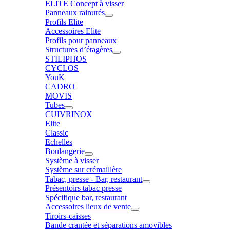
ELITE Concept à visser
Panneaux rainurés
Profils Elite
Accessoires Elite
Profils pour panneaux
Structures d’étagères
STILIPHOS
CYCLOS
YouK
CADRO
MOVIS
Tubes
CUIVRINOX
Elite
Classic
Echelles
Boulangerie
Système à visser
Système sur crémaillère
Tabac, presse - Bar, restaurant
Présentoirs tabac presse
Spécifique bar, restaurant
Accessoires lieux de vente
Tiroirs-caisses
Bande crantée et séparations amovibles