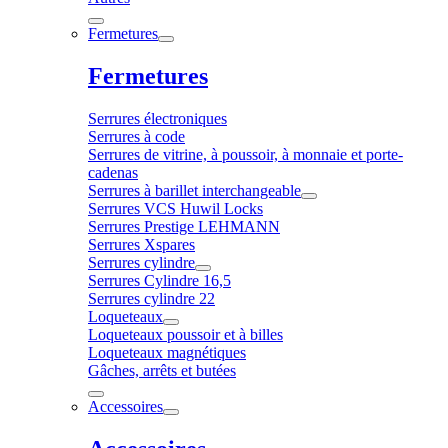
Fermetures
Fermetures
Serrures électroniques
Serrures à code
Serrures de vitrine, à poussoir, à monnaie et porte-
cadenas
Serrures à barillet interchangeable
Serrures VCS Huwil Locks
Serrures Prestige LEHMANN
Serrures Xspares
Serrures cylindre
Serrures Cylindre 16,5
Serrures cylindre 22
Loqueteaux
Loqueteaux poussoir et à billes
Loqueteaux magnétiques
Gâches, arrêts et butées
Accessoires