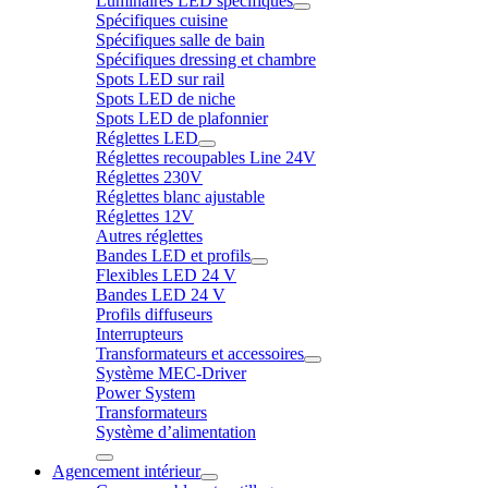
Luminaires LED spécifiques
Spécifiques cuisine
Spécifiques salle de bain
Spécifiques dressing et chambre
Spots LED sur rail
Spots LED de niche
Spots LED de plafonnier
Réglettes LED
Réglettes recoupables Line 24V
Réglettes 230V
Réglettes blanc ajustable
Réglettes 12V
Autres réglettes
Bandes LED et profils
Flexibles LED 24 V
Bandes LED 24 V
Profils diffuseurs
Interrupteurs
Transformateurs et accessoires
Système MEC-Driver
Power System
Transformateurs
Système d’alimentation
Agencement intérieur