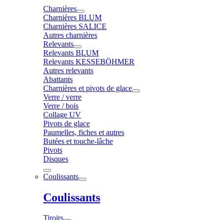
Charnières
Charnières BLUM
Charnières SALICE
Autres charnières
Relevants
Relevants BLUM
Relevants KESSEBÖHMER
Autres relevants
Abattants
Charnières et pivots de glace
Verre / verre
Verre / bois
Collage UV
Pivots de glace
Paumelles, fiches et autres
Butées et touche-lâche
Pivots
Disques
Coulissants
Coulissants
Tiroirs