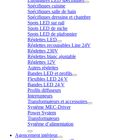
Luminaires LED spécifiques
Spécifiques cuisine
Spécifiques salle de bain
Spécifiques dressing et chambre
Spots LED sur rail
Spots LED de niche
Spots LED de plafonnier
Réglettes LED
Réglettes recoupables Line 24V
Réglettes 230V
Réglettes blanc ajustable
Réglettes 12V
Autres réglettes
Bandes LED et profils
Flexibles LED 24 V
Bandes LED 24 V
Profils diffuseurs
Interrupteurs
Transformateurs et accessoires
Système MEC-Driver
Power System
Transformateurs
Système d’alimentation
Agencement intérieur