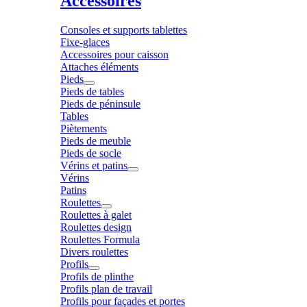
Accessoires
Consoles et supports tablettes
Fixe-glaces
Accessoires pour caisson
Attaches éléments
Pieds
Pieds de tables
Pieds de péninsule
Tables
Piètements
Pieds de meuble
Pieds de socle
Vérins et patins
Vérins
Patins
Roulettes
Roulettes à galet
Roulettes design
Roulettes Formula
Divers roulettes
Profils
Profils de plinthe
Profils plan de travail
Profils pour façades et portes