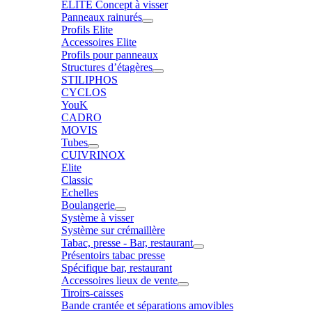
ELITE Concept à visser
Panneaux rainurés
Profils Elite
Accessoires Elite
Profils pour panneaux
Structures d’étagères
STILIPHOS
CYCLOS
YouK
CADRO
MOVIS
Tubes
CUIVRINOX
Elite
Classic
Echelles
Boulangerie
Système à visser
Système sur crémaillère
Tabac, presse - Bar, restaurant
Présentoirs tabac presse
Spécifique bar, restaurant
Accessoires lieux de vente
Tiroirs-caisses
Bande crantée et séparations amovibles