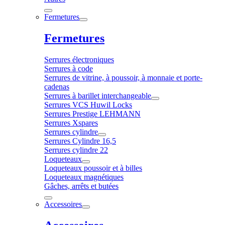
Fermetures
Fermetures
Serrures électroniques
Serrures à code
Serrures de vitrine, à poussoir, à monnaie et porte-
cadenas
Serrures à barillet interchangeable
Serrures VCS Huwil Locks
Serrures Prestige LEHMANN
Serrures Xspares
Serrures cylindre
Serrures Cylindre 16,5
Serrures cylindre 22
Loqueteaux
Loqueteaux poussoir et à billes
Loqueteaux magnétiques
Gâches, arrêts et butées
Accessoires