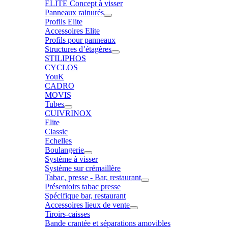
ELITE Concept à visser
Panneaux rainurés
Profils Elite
Accessoires Elite
Profils pour panneaux
Structures d’étagères
STILIPHOS
CYCLOS
YouK
CADRO
MOVIS
Tubes
CUIVRINOX
Elite
Classic
Echelles
Boulangerie
Système à visser
Système sur crémaillère
Tabac, presse - Bar, restaurant
Présentoirs tabac presse
Spécifique bar, restaurant
Accessoires lieux de vente
Tiroirs-caisses
Bande crantée et séparations amovibles