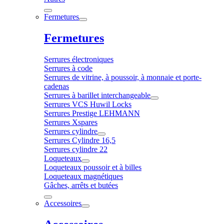
Fermetures
Fermetures
Serrures électroniques
Serrures à code
Serrures de vitrine, à poussoir, à monnaie et porte-
cadenas
Serrures à barillet interchangeable
Serrures VCS Huwil Locks
Serrures Prestige LEHMANN
Serrures Xspares
Serrures cylindre
Serrures Cylindre 16,5
Serrures cylindre 22
Loqueteaux
Loqueteaux poussoir et à billes
Loqueteaux magnétiques
Gâches, arrêts et butées
Accessoires