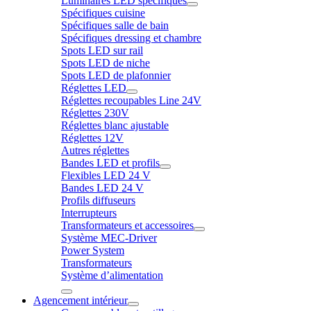
Luminaires LED spécifiques
Spécifiques cuisine
Spécifiques salle de bain
Spécifiques dressing et chambre
Spots LED sur rail
Spots LED de niche
Spots LED de plafonnier
Réglettes LED
Réglettes recoupables Line 24V
Réglettes 230V
Réglettes blanc ajustable
Réglettes 12V
Autres réglettes
Bandes LED et profils
Flexibles LED 24 V
Bandes LED 24 V
Profils diffuseurs
Interrupteurs
Transformateurs et accessoires
Système MEC-Driver
Power System
Transformateurs
Système d’alimentation
Agencement intérieur