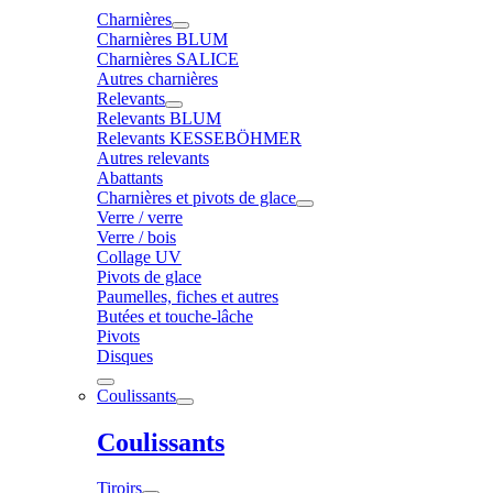
Charnières
Charnières BLUM
Charnières SALICE
Autres charnières
Relevants
Relevants BLUM
Relevants KESSEBÖHMER
Autres relevants
Abattants
Charnières et pivots de glace
Verre / verre
Verre / bois
Collage UV
Pivots de glace
Paumelles, fiches et autres
Butées et touche-lâche
Pivots
Disques
Coulissants
Coulissants
Tiroirs