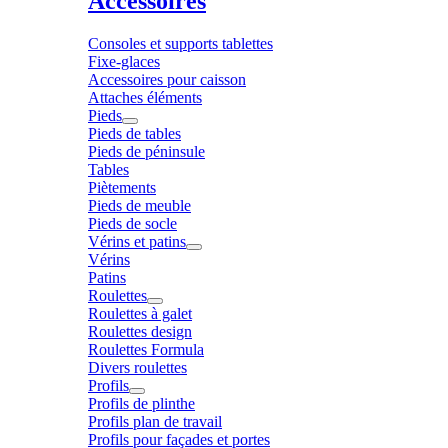
Accessoires
Consoles et supports tablettes
Fixe-glaces
Accessoires pour caisson
Attaches éléments
Pieds
Pieds de tables
Pieds de péninsule
Tables
Piètements
Pieds de meuble
Pieds de socle
Vérins et patins
Vérins
Patins
Roulettes
Roulettes à galet
Roulettes design
Roulettes Formula
Divers roulettes
Profils
Profils de plinthe
Profils plan de travail
Profils pour façades et portes