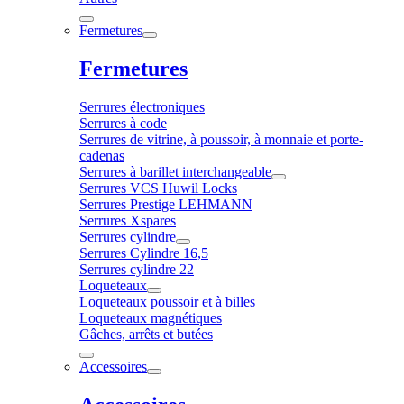
Fermetures
Fermetures
Serrures électroniques
Serrures à code
Serrures de vitrine, à poussoir, à monnaie et porte-
cadenas
Serrures à barillet interchangeable
Serrures VCS Huwil Locks
Serrures Prestige LEHMANN
Serrures Xspares
Serrures cylindre
Serrures Cylindre 16,5
Serrures cylindre 22
Loqueteaux
Loqueteaux poussoir et à billes
Loqueteaux magnétiques
Gâches, arrêts et butées
Accessoires