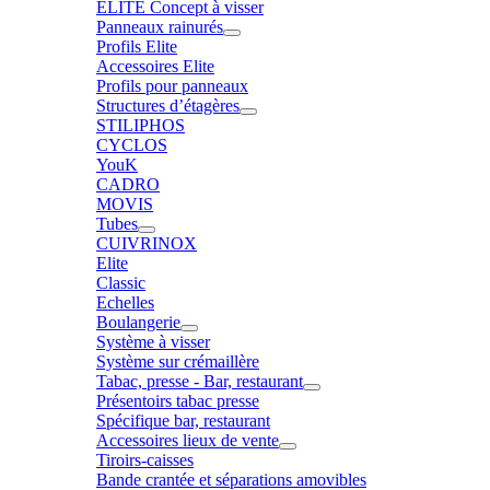
ELITE Concept à visser
Panneaux rainurés
Profils Elite
Accessoires Elite
Profils pour panneaux
Structures d’étagères
STILIPHOS
CYCLOS
YouK
CADRO
MOVIS
Tubes
CUIVRINOX
Elite
Classic
Echelles
Boulangerie
Système à visser
Système sur crémaillère
Tabac, presse - Bar, restaurant
Présentoirs tabac presse
Spécifique bar, restaurant
Accessoires lieux de vente
Tiroirs-caisses
Bande crantée et séparations amovibles