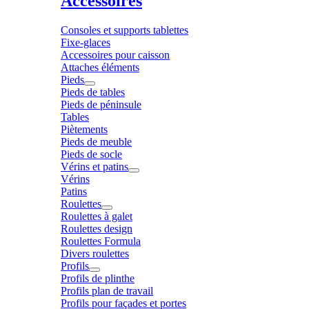
Accessoires
Consoles et supports tablettes
Fixe-glaces
Accessoires pour caisson
Attaches éléments
Pieds
Pieds de tables
Pieds de péninsule
Tables
Piètements
Pieds de meuble
Pieds de socle
Vérins et patins
Vérins
Patins
Roulettes
Roulettes à galet
Roulettes design
Roulettes Formula
Divers roulettes
Profils
Profils de plinthe
Profils plan de travail
Profils pour façades et portes