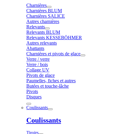
Charnières
Charnières BLUM
Charnières SALICE
Autres charnières
Relevants
Relevants BLUM
Relevants KESSEBÖHMER
Autres relevants
Abattants
Charnières et pivots de glace
Verre / verre
Verre / bois
Collage UV
Pivots de glace
Paumelles, fiches et autres
Butées et touche-lâche
Pivots
Disques
Coulissants
Coulissants
Tiroirs