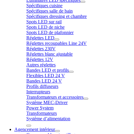
Luminaires LED spécifiques
Spécifiques cuisine
Spécifiques salle de bain
Spécifiques dressing et chambre
Spots LED sur rail
Spots LED de niche
Spots LED de plafonnier
Réglettes LED
Réglettes recoupables Line 24V
Réglettes 230V
Réglettes blanc ajustable
Réglettes 12V
Autres réglettes
Bandes LED et profils
Flexibles LED 24 V
Bandes LED 24 V
Profils diffuseurs
Interrupteurs
Transformateurs et accessoires
Système MEC-Driver
Power System
Transformateurs
Système d’alimentation
Agencement intérieur