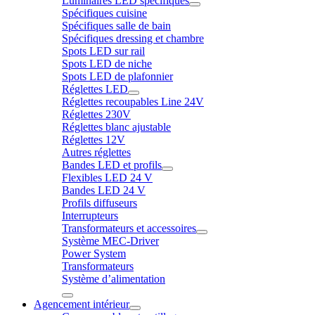
Luminaires LED spécifiques
Spécifiques cuisine
Spécifiques salle de bain
Spécifiques dressing et chambre
Spots LED sur rail
Spots LED de niche
Spots LED de plafonnier
Réglettes LED
Réglettes recoupables Line 24V
Réglettes 230V
Réglettes blanc ajustable
Réglettes 12V
Autres réglettes
Bandes LED et profils
Flexibles LED 24 V
Bandes LED 24 V
Profils diffuseurs
Interrupteurs
Transformateurs et accessoires
Système MEC-Driver
Power System
Transformateurs
Système d’alimentation
Agencement intérieur