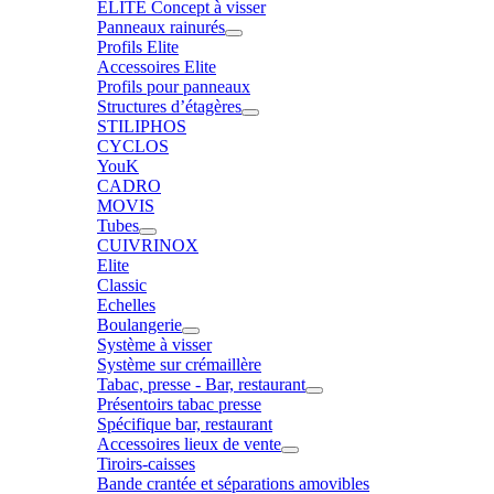
ELITE Concept à visser
Panneaux rainurés
Profils Elite
Accessoires Elite
Profils pour panneaux
Structures d’étagères
STILIPHOS
CYCLOS
YouK
CADRO
MOVIS
Tubes
CUIVRINOX
Elite
Classic
Echelles
Boulangerie
Système à visser
Système sur crémaillère
Tabac, presse - Bar, restaurant
Présentoirs tabac presse
Spécifique bar, restaurant
Accessoires lieux de vente
Tiroirs-caisses
Bande crantée et séparations amovibles