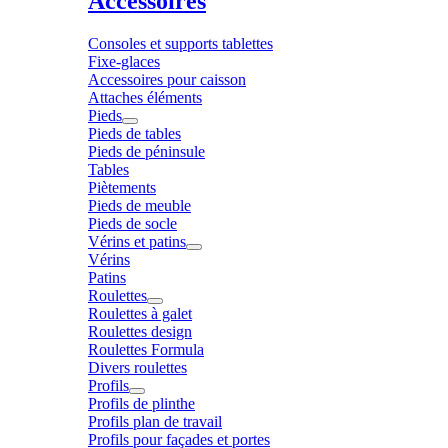
Accessoires
Consoles et supports tablettes
Fixe-glaces
Accessoires pour caisson
Attaches éléments
Pieds
Pieds de tables
Pieds de péninsule
Tables
Piètements
Pieds de meuble
Pieds de socle
Vérins et patins
Vérins
Patins
Roulettes
Roulettes à galet
Roulettes design
Roulettes Formula
Divers roulettes
Profils
Profils de plinthe
Profils plan de travail
Profils pour façades et portes