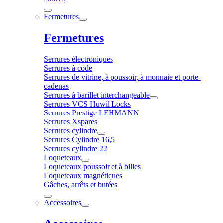
Fermetures
Fermetures
Serrures électroniques
Serrures à code
Serrures de vitrine, à poussoir, à monnaie et porte-
cadenas
Serrures à barillet interchangeable
Serrures VCS Huwil Locks
Serrures Prestige LEHMANN
Serrures Xspares
Serrures cylindre
Serrures Cylindre 16,5
Serrures cylindre 22
Loqueteaux
Loqueteaux poussoir et à billes
Loqueteaux magnétiques
Gâches, arrêts et butées
Accessoires