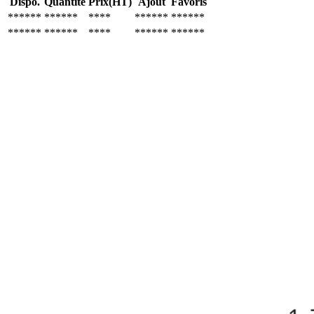
Dispo.
Quantité
Prix(HT)
Ajout
Favoris
******
******
****
******
******
******
******
****
******
******