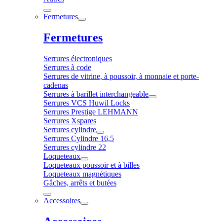
Fermetures
Fermetures
Serrures électroniques
Serrures à code
Serrures de vitrine, à poussoir, à monnaie et porte-
cadenas
Serrures à barillet interchangeable
Serrures VCS Huwil Locks
Serrures Prestige LEHMANN
Serrures Xspares
Serrures cylindre
Serrures Cylindre 16,5
Serrures cylindre 22
Loqueteaux
Loqueteaux poussoir et à billes
Loqueteaux magnétiques
Gâches, arrêts et butées
Accessoires