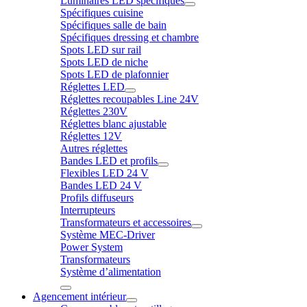
Luminaires LED spécifiques
Spécifiques cuisine
Spécifiques salle de bain
Spécifiques dressing et chambre
Spots LED sur rail
Spots LED de niche
Spots LED de plafonnier
Réglettes LED
Réglettes recoupables Line 24V
Réglettes 230V
Réglettes blanc ajustable
Réglettes 12V
Autres réglettes
Bandes LED et profils
Flexibles LED 24 V
Bandes LED 24 V
Profils diffuseurs
Interrupteurs
Transformateurs et accessoires
Système MEC-Driver
Power System
Transformateurs
Système d’alimentation
Agencement intérieur