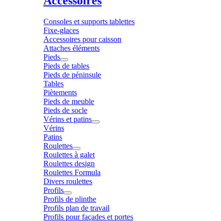
Accessoires
Consoles et supports tablettes
Fixe-glaces
Accessoires pour caisson
Attaches éléments
Pieds
Pieds de tables
Pieds de péninsule
Tables
Piètements
Pieds de meuble
Pieds de socle
Vérins et patins
Vérins
Patins
Roulettes
Roulettes à galet
Roulettes design
Roulettes Formula
Divers roulettes
Profils
Profils de plinthe
Profils plan de travail
Profils pour façades et portes