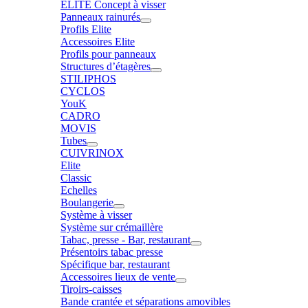
ELITE Concept à visser
Panneaux rainurés
Profils Elite
Accessoires Elite
Profils pour panneaux
Structures d’étagères
STILIPHOS
CYCLOS
YouK
CADRO
MOVIS
Tubes
CUIVRINOX
Elite
Classic
Echelles
Boulangerie
Système à visser
Système sur crémaillère
Tabac, presse - Bar, restaurant
Présentoirs tabac presse
Spécifique bar, restaurant
Accessoires lieux de vente
Tiroirs-caisses
Bande crantée et séparations amovibles