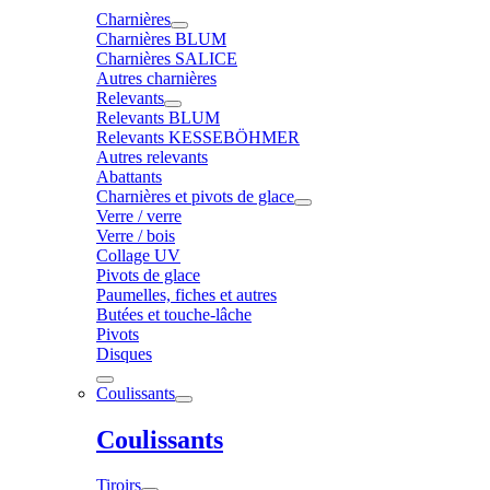
Charnières
Charnières BLUM
Charnières SALICE
Autres charnières
Relevants
Relevants BLUM
Relevants KESSEBÖHMER
Autres relevants
Abattants
Charnières et pivots de glace
Verre / verre
Verre / bois
Collage UV
Pivots de glace
Paumelles, fiches et autres
Butées et touche-lâche
Pivots
Disques
Coulissants
Coulissants
Tiroirs