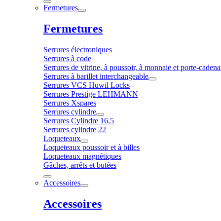
Fermetures
Fermetures
Serrures électroniques
Serrures à code
Serrures de vitrine, à poussoir, à monnaie et porte-cadena
Serrures à barillet interchangeable
Serrures VCS Huwil Locks
Serrures Prestige LEHMANN
Serrures Xspares
Serrures cylindre
Serrures Cylindre 16,5
Serrures cylindre 22
Loqueteaux
Loqueteaux poussoir et à billes
Loqueteaux magnétiques
Gâches, arrêts et butées
Accessoires
Accessoires