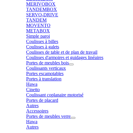
MERIVOBOX
TANDEMBOX
SERVO-DRIVE
TANDEM
MOVENTO
METABOX
Simple paroi
Coulisses à billes
Coulisses à galets
Coulisses de table et de plan de travail
Coulisses d'armoires et guidages linéaires
Portes de meubles bois
Coulissants verticaux
Portes escamotables
Portes à translation
Hawa
Cinetto
Coulissant coplanaire motorisé
Portes de placard
Autres
Accessoires
Portes de meubles verre
Hawa
Autres