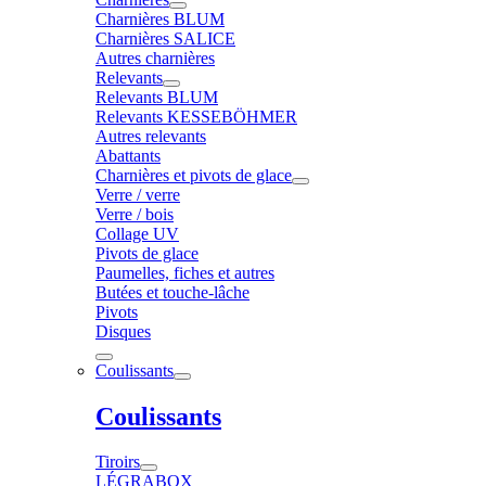
Charnières BLUM
Charnières SALICE
Autres charnières
Relevants
Relevants BLUM
Relevants KESSEBÖHMER
Autres relevants
Abattants
Charnières et pivots de glace
Verre / verre
Verre / bois
Collage UV
Pivots de glace
Paumelles, fiches et autres
Butées et touche-lâche
Pivots
Disques
Coulissants
Coulissants
Tiroirs
LÉGRABOX