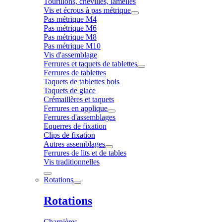
Tourillons, chevilles, lamelles
Vis et écrous à pas métrique
Pas métrique M4
Pas métrique M6
Pas métrique M8
Pas métrique M10
Vis d'assemblage
Ferrures et taquets de tablettes
Ferrures de tablettes
Taquets de tablettes bois
Taquets de glace
Crémaillères et taquets
Ferrures en applique
Ferrures d'assemblages
Equerres de fixation
Clips de fixation
Autres assemblages
Ferrures de lits et de tables
Vis traditionnelles
Rotations
Rotations
Charnières