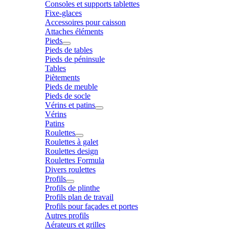
Consoles et supports tablettes
Fixe-glaces
Accessoires pour caisson
Attaches éléments
Pieds
Pieds de tables
Pieds de péninsule
Tables
Piètements
Pieds de meuble
Pieds de socle
Vérins et patins
Vérins
Patins
Roulettes
Roulettes à galet
Roulettes design
Roulettes Formula
Divers roulettes
Profils
Profils de plinthe
Profils plan de travail
Profils pour façades et portes
Autres profils
Aérateurs et grilles