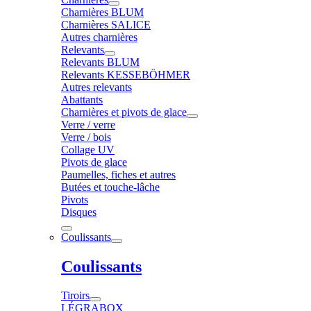
Charnières BLUM
Charnières SALICE
Autres charnières
Relevants
Relevants BLUM
Relevants KESSEBÖHMER
Autres relevants
Abattants
Charnières et pivots de glace
Verre / verre
Verre / bois
Collage UV
Pivots de glace
Paumelles, fiches et autres
Butées et touche-lâche
Pivots
Disques
Coulissants
Coulissants
Tiroirs
LÉGRABOX