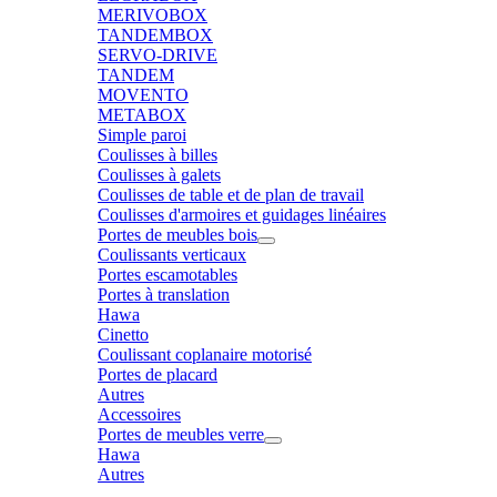
MERIVOBOX
TANDEMBOX
SERVO-DRIVE
TANDEM
MOVENTO
METABOX
Simple paroi
Coulisses à billes
Coulisses à galets
Coulisses de table et de plan de travail
Coulisses d'armoires et guidages linéaires
Portes de meubles bois
Coulissants verticaux
Portes escamotables
Portes à translation
Hawa
Cinetto
Coulissant coplanaire motorisé
Portes de placard
Autres
Accessoires
Portes de meubles verre
Hawa
Autres