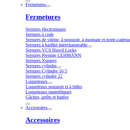
Fermetures
Fermetures
Serrures électroniques
Serrures à code
Serrures de vitrine, à poussoir, à monnaie et porte-cadena
Serrures à barillet interchangeable
Serrures VCS Huwil Locks
Serrures Prestige LEHMANN
Serrures Xspares
Serrures cylindre
Serrures Cylindre 16,5
Serrures cylindre 22
Loqueteaux
Loqueteaux poussoir et à billes
Loqueteaux magnétiques
Gâches, arrêts et butées
Accessoires
Accessoires