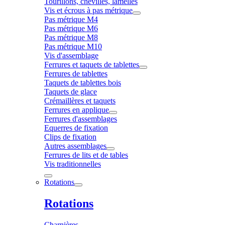
Tourillons, chevilles, lamelles
Vis et écrous à pas métrique
Pas métrique M4
Pas métrique M6
Pas métrique M8
Pas métrique M10
Vis d'assemblage
Ferrures et taquets de tablettes
Ferrures de tablettes
Taquets de tablettes bois
Taquets de glace
Crémaillères et taquets
Ferrures en applique
Ferrures d'assemblages
Equerres de fixation
Clips de fixation
Autres assemblages
Ferrures de lits et de tables
Vis traditionnelles
Rotations
Rotations
Charnières