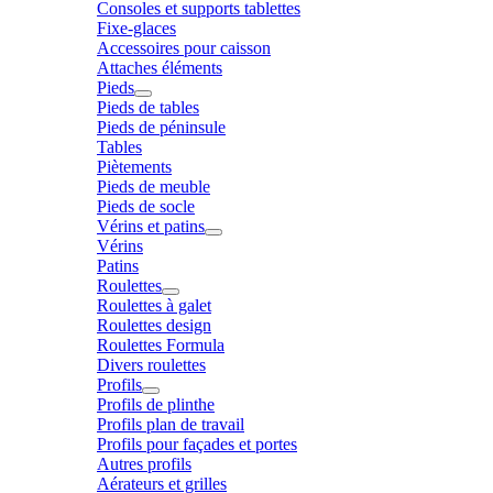
Consoles et supports tablettes
Fixe-glaces
Accessoires pour caisson
Attaches éléments
Pieds
Pieds de tables
Pieds de péninsule
Tables
Piètements
Pieds de meuble
Pieds de socle
Vérins et patins
Vérins
Patins
Roulettes
Roulettes à galet
Roulettes design
Roulettes Formula
Divers roulettes
Profils
Profils de plinthe
Profils plan de travail
Profils pour façades et portes
Autres profils
Aérateurs et grilles