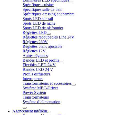
Luminaires LED spécifiques
Spécifiques cuisine
Spécifiques salle de bain
Spécifiques dressing et chambre
Spots LED sur rail
Spots LED de niche
Spots LED de plafonnier
Réglettes LED
Réglettes recoupables Line 24V
Réglettes 230V
Réglettes blanc ajustable
Réglettes 12V
Autres réglettes
Bandes LED et profils
Flexibles LED 24 V
Bandes LED 24 V
Profils diffuseurs
Interrupteurs
Transformateurs et accessoires
Système MEC-Driver
Power System
Transformateurs
Système d’alimentation
Agencement intérieur