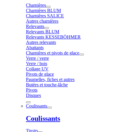
Charnières
Charnières BLUM
Charnières SALICE
Autres charnières
Relevants
Relevants BLUM
Relevants KESSEBÖHMER
Autres relevants
Abattants
Charnières et pivots de glace
Verre / verre
Verre / bois
Collage UV
Pivots de glace
Paumelles, fiches et autres
Butées et touche-lâche
Pivots
Disques
Coulissants
Coulissants
Tiroirs