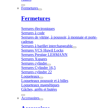
Fermetures
Fermetures
Serrures électroniques
Serrures à code
Serrures de vitrine, à poussoir, à monnaie et porte-
cadenas
Serrures à barillet interchangeable
Serrures VCS Huwil Locks
Serrures Prestige LEHMANN
Serrures Xspares
Serrures cylindre
Serrures Cylindre 16,5
Serrures cylindre 22
Loqueteaux
Loqueteaux poussoir et à billes
Loqueteaux magnétiques
Gâches, arrêts et butées
Accessoires