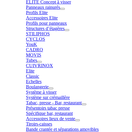
ELITE Concept à visser
Panneaux rainurés
Profils Elite
Accessoires Elite
Profils pour panneaux
Structures d’étagères
STILIPHOS
CYCLOS
YouK
CADRO
MOVIS
Tubes
CUIVRINOX
Elite
Classic
Echelles
Boulangerie
Système à visser
Système sur crémaillère
Tabac, presse - Bar, restaurant
Présentoirs tabac presse
Spécifique bar, restaurant
Accessoires lieux de vente
Tiroirs-caisses
Bande crantée et séparations amovibles