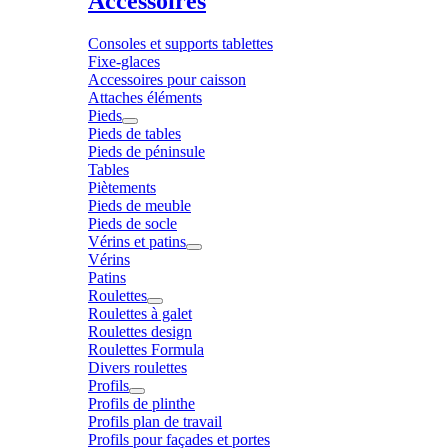
Accessoires
Consoles et supports tablettes
Fixe-glaces
Accessoires pour caisson
Attaches éléments
Pieds
Pieds de tables
Pieds de péninsule
Tables
Piètements
Pieds de meuble
Pieds de socle
Vérins et patins
Vérins
Patins
Roulettes
Roulettes à galet
Roulettes design
Roulettes Formula
Divers roulettes
Profils
Profils de plinthe
Profils plan de travail
Profils pour façades et portes