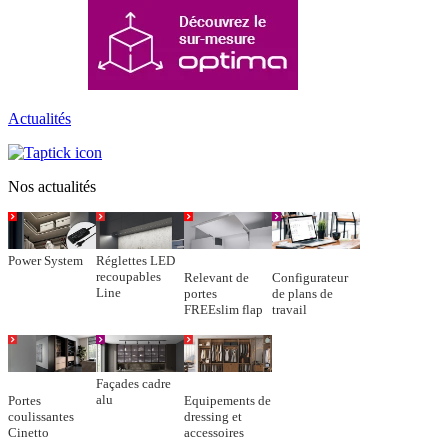
Actualités
Nos actualités
Power System
Réglettes LED
recoupables
Relevant de
Configurateur
Line
portes
de plans de
FREEslim flap
travail
Façades cadre
alu
Portes
Equipements de
coulissantes
dressing et
Cinetto
accessoires