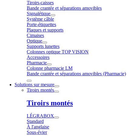
Tiroirs-caisses
Bande crantée et séparations amovibles
Signalétique
Système câble
Porte-étiquettes
Plaques et supports
Cimaises
Optique
Supports lunettes
Colonnes optique TOP VISION
Accessoires
Pharmacie
Colonne pharmacie LM
Bande crantée et séparations amovibles (Pharmacie)
Solutions sur mesure
Tiroirs montés
Tiroirs montés
LÉGRABOX
Standard
À l'anglaise
Sous-évier