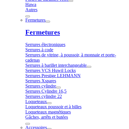
Hawa
Autres
Fermetures
Fermetures
Serrures électroniques
Serrures à code
Serrures de vitrine, à poussoir, à monnaie et porte-
cadenas
Serrures à barillet interchangeable
Serrures VCS Huwil Locks
Serrures Prestige LEHMANN
Serrures Xspares
Serrures cylindre
Serrures Cylindre 16,5
Serrures cylindre 22
Loqueteaux
Loqueteaux poussoir et à billes
Loqueteaux magnétiques
Gâches, arrêts et butées
Accessoires