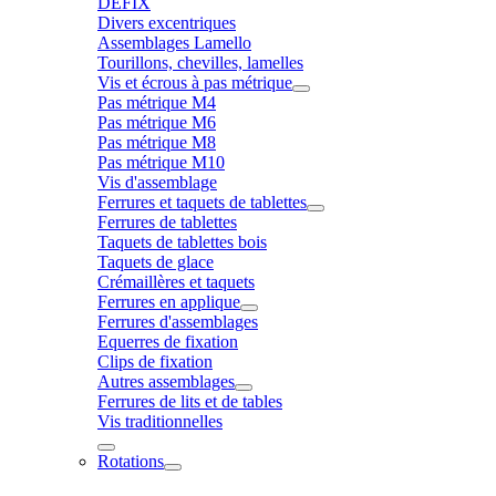
DÉFIX
Divers excentriques
Assemblages Lamello
Tourillons, chevilles, lamelles
Vis et écrous à pas métrique
Pas métrique M4
Pas métrique M6
Pas métrique M8
Pas métrique M10
Vis d'assemblage
Ferrures et taquets de tablettes
Ferrures de tablettes
Taquets de tablettes bois
Taquets de glace
Crémaillères et taquets
Ferrures en applique
Ferrures d'assemblages
Equerres de fixation
Clips de fixation
Autres assemblages
Ferrures de lits et de tables
Vis traditionnelles
Rotations