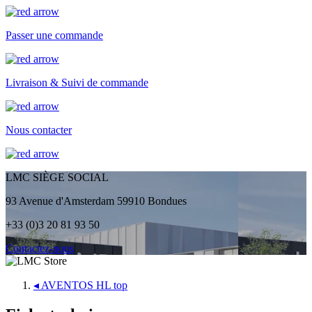
Passer une commande
Livraison & Suivi de commande
Nous contacter
LMC SIÈGE SOCIAL
93 Avenue d'Amsterdam 59910 Bondues
+33 (0)3 20 81 93 50
Contactez-nous
◂
AVENTOS HL top