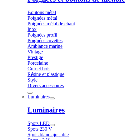
Boutons métal
Poignées métal
Poignées métal de chant
Inox
Poignées profil
Poignées cuvettes
Ambiance marine
Vintage
Prestige
Porcelaine
Cuir et bois
Résine et plastique
Style
Divers accessoires
Luminaires
Luminaires
Spots LED
Spots 230 V
Spots blanc ajustable