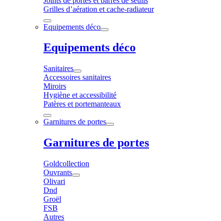
Joints de portes et barres de seuils
Grilles d’aération et cache-radiateur
Equipements déco
Equipements déco
Sanitaires
Accessoires sanitaires
Miroirs
Hygiène et accessibilité
Patères et portemanteaux
Garnitures de portes
Garnitures de portes
Goldcollection
Ouvrants
Olivari
Dnd
Groël
FSB
Autres