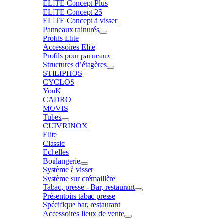
ELITE Concept Plus
ELITE Concept 25
ELITE Concept à visser
Panneaux rainurés
Profils Elite
Accessoires Elite
Profils pour panneaux
Structures d’étagères
STILIPHOS
CYCLOS
YouK
CADRO
MOVIS
Tubes
CUIVRINOX
Elite
Classic
Echelles
Boulangerie
Système à visser
Système sur crémaillère
Tabac, presse - Bar, restaurant
Présentoirs tabac presse
Spécifique bar, restaurant
Accessoires lieux de vente