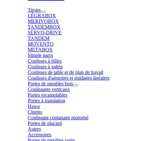
Tiroirs
LÉGRABOX
MERIVOBOX
TANDEMBOX
SERVO-DRIVE
TANDEM
MOVENTO
METABOX
Simple paroi
Coulisses à billes
Coulisses à galets
Coulisses de table et de plan de travail
Coulisses d'armoires et guidages linéaires
Portes de meubles bois
Coulissants verticaux
Portes escamotables
Portes à translation
Hawa
Cinetto
Coulissant coplanaire motorisé
Portes de placard
Autres
Accessoires
Portes de meubles verre