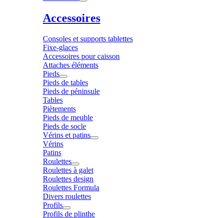
Accessoires
Consoles et supports tablettes
Fixe-glaces
Accessoires pour caisson
Attaches éléments
Pieds
Pieds de tables
Pieds de péninsule
Tables
Piètements
Pieds de meuble
Pieds de socle
Vérins et patins
Vérins
Patins
Roulettes
Roulettes à galet
Roulettes design
Roulettes Formula
Divers roulettes
Profils
Profils de plinthe