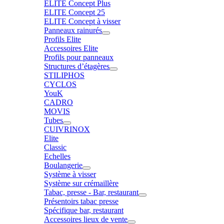
ELITE Concept Plus
ELITE Concept 25
ELITE Concept à visser
Panneaux rainurés
Profils Elite
Accessoires Elite
Profils pour panneaux
Structures d’étagères
STILIPHOS
CYCLOS
YouK
CADRO
MOVIS
Tubes
CUIVRINOX
Elite
Classic
Echelles
Boulangerie
Système à visser
Système sur crémaillère
Tabac, presse - Bar, restaurant
Présentoirs tabac presse
Spécifique bar, restaurant
Accessoires lieux de vente