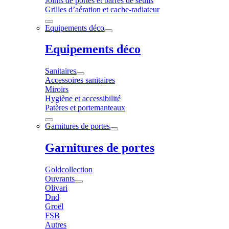
Joints de portes et barres de seuils
Grilles d’aération et cache-radiateur
Equipements déco
Equipements déco
Sanitaires
Accessoires sanitaires
Miroirs
Hygiène et accessibilité
Patères et portemanteaux
Garnitures de portes
Garnitures de portes
Goldcollection
Ouvrants
Olivari
Dnd
Groël
FSB
Autres