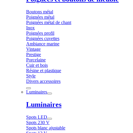
Boutons métal
Poignées métal
Poignées métal de chant
Inox
Poignées profil
Poignées cuvettes
Ambiance marine
Vintage
Prestige
Porcelaine
Cuir et bois
Résine et plastique
Style
Divers accessoires
Luminaires
Luminaires
Spots LED
Spots 230 V
Spots blanc ajustable