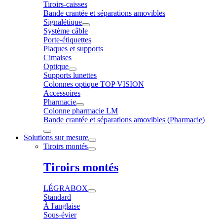
Tiroirs-caisses
Bande crantée et séparations amovibles
Signalétique
Système câble
Porte-étiquettes
Plaques et supports
Cimaises
Optique
Supports lunettes
Colonnes optique TOP VISION
Accessoires
Pharmacie
Colonne pharmacie LM
Bande crantée et séparations amovibles (Pharmacie)
Solutions sur mesure
Tiroirs montés
Tiroirs montés
LÉGRABOX
Standard
À l'anglaise
Sous-évier