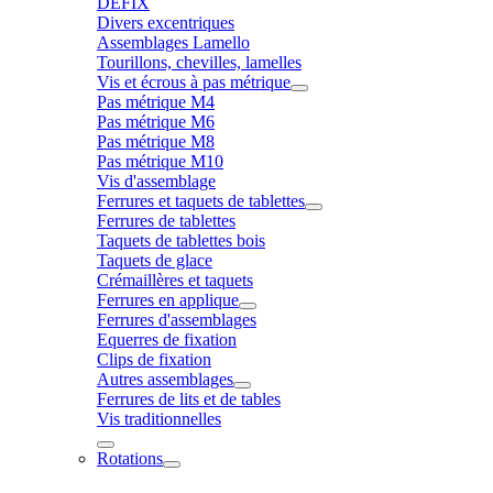
DÉFIX
Divers excentriques
Assemblages Lamello
Tourillons, chevilles, lamelles
Vis et écrous à pas métrique
Pas métrique M4
Pas métrique M6
Pas métrique M8
Pas métrique M10
Vis d'assemblage
Ferrures et taquets de tablettes
Ferrures de tablettes
Taquets de tablettes bois
Taquets de glace
Crémaillères et taquets
Ferrures en applique
Ferrures d'assemblages
Equerres de fixation
Clips de fixation
Autres assemblages
Ferrures de lits et de tables
Vis traditionnelles
Rotations