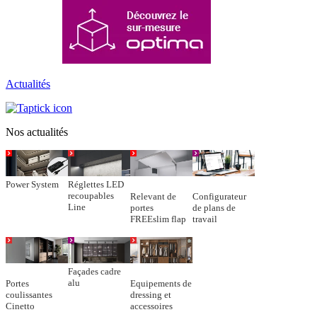
Actualités
Nos actualités
Power System
Réglettes LED
recoupables
Relevant de
Configurateur
Line
portes
de plans de
FREEslim flap
travail
Façades cadre
alu
Portes
Equipements de
coulissantes
dressing et
Cinetto
accessoires