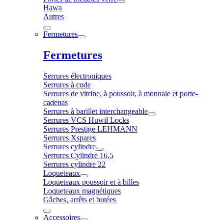
Hawa
Autres
Fermetures
Fermetures
Serrures électroniques
Serrures à code
Serrures de vitrine, à poussoir, à monnaie et porte-
cadenas
Serrures à barillet interchangeable
Serrures VCS Huwil Locks
Serrures Prestige LEHMANN
Serrures Xspares
Serrures cylindre
Serrures Cylindre 16,5
Serrures cylindre 22
Loqueteaux
Loqueteaux poussoir et à billes
Loqueteaux magnétiques
Gâches, arrêts et butées
Accessoires