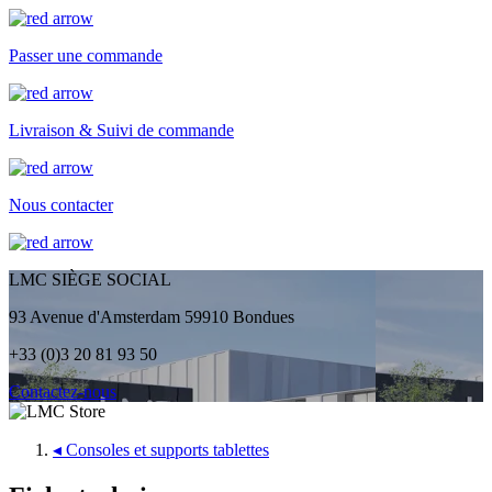
Passer une commande
Livraison & Suivi de commande
Nous contacter
LMC SIÈGE SOCIAL
93 Avenue d'Amsterdam 59910 Bondues
+33 (0)3 20 81 93 50
Contactez-nous
◂
Consoles et supports tablettes