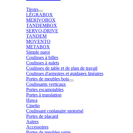
Tiroirs
LÉGRABOX
MERIVOBOX
TANDEMBOX
SERVO-DRIVE
TANDEM
MOVENTO
METABOX
Simple paroi
Coulisses à billes
Coulisses à galets
Coulisses de table et de plan de travail
Coulisses d'armoires et guidages linéaires
Portes de meubles bois
Coulissants verticaux
Portes escamotables
Portes à translation
Hawa
Cinetto
Coulissant coplanaire motorisé
Portes de placard
Autres
Accessoires
Portes de meubles verre