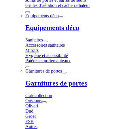
Joints de portes et barres de seuils
Grilles d’aération et cache-radiateur
Equipements déco
Equipements déco
Sanitaires
Accessoires sanitaires
Miroirs
Hygiène et accessibilité
Patères et portemanteaux
Garnitures de portes
Garnitures de portes
Goldcollection
Ouvrants
Olivari
Dnd
Groël
FSB
Autres