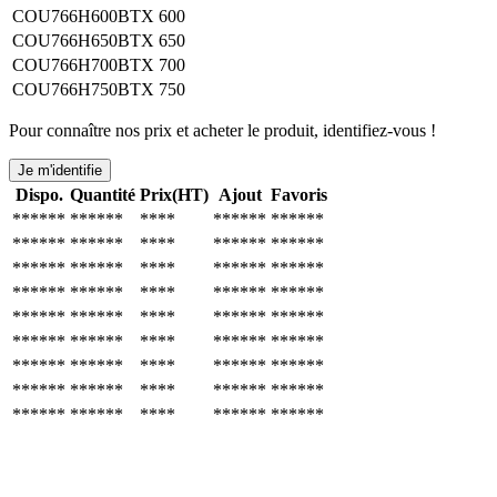
COU766H600BTX
600
COU766H650BTX
650
COU766H700BTX
700
COU766H750BTX
750
Pour connaître nos prix et acheter le produit, identifiez-vous !
Je m'identifie
Dispo.
Quantité
Prix(HT)
Ajout
Favoris
******
******
****
******
******
******
******
****
******
******
******
******
****
******
******
******
******
****
******
******
******
******
****
******
******
******
******
****
******
******
******
******
****
******
******
******
******
****
******
******
******
******
****
******
******