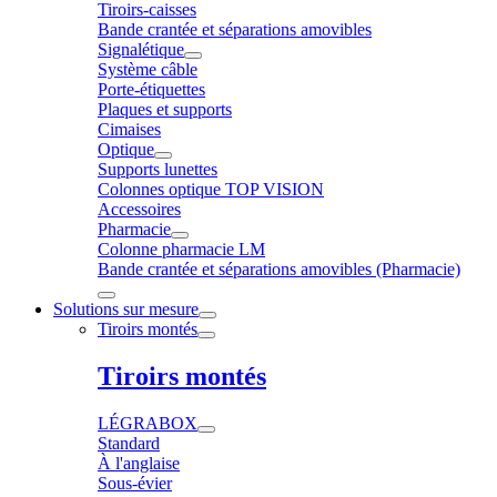
Tiroirs-caisses
Bande crantée et séparations amovibles
Signalétique
Système câble
Porte-étiquettes
Plaques et supports
Cimaises
Optique
Supports lunettes
Colonnes optique TOP VISION
Accessoires
Pharmacie
Colonne pharmacie LM
Bande crantée et séparations amovibles (Pharmacie)
Solutions sur mesure
Tiroirs montés
Tiroirs montés
LÉGRABOX
Standard
À l'anglaise
Sous-évier