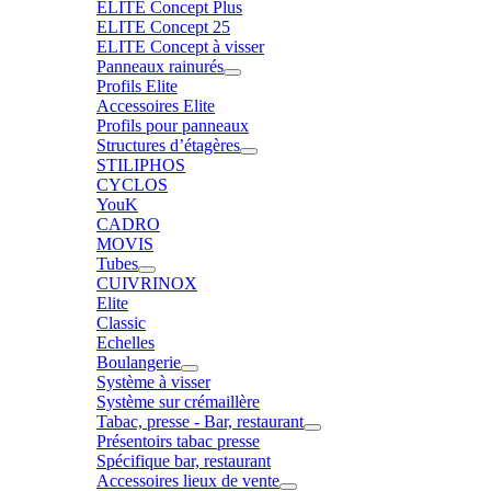
ELITE Concept Plus
ELITE Concept 25
ELITE Concept à visser
Panneaux rainurés
Profils Elite
Accessoires Elite
Profils pour panneaux
Structures d’étagères
STILIPHOS
CYCLOS
YouK
CADRO
MOVIS
Tubes
CUIVRINOX
Elite
Classic
Echelles
Boulangerie
Système à visser
Système sur crémaillère
Tabac, presse - Bar, restaurant
Présentoirs tabac presse
Spécifique bar, restaurant
Accessoires lieux de vente