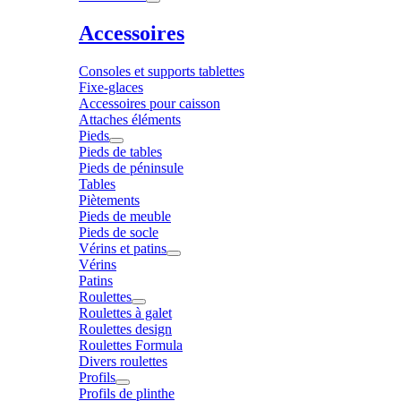
Accessoires
Consoles et supports tablettes
Fixe-glaces
Accessoires pour caisson
Attaches éléments
Pieds
Pieds de tables
Pieds de péninsule
Tables
Piètements
Pieds de meuble
Pieds de socle
Vérins et patins
Vérins
Patins
Roulettes
Roulettes à galet
Roulettes design
Roulettes Formula
Divers roulettes
Profils
Profils de plinthe