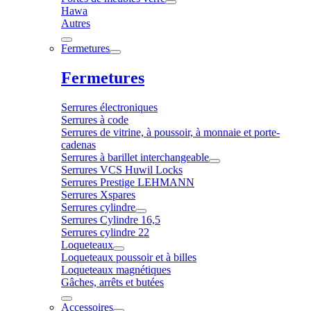
Hawa
Autres
Fermetures
Fermetures
Serrures électroniques
Serrures à code
Serrures de vitrine, à poussoir, à monnaie et porte-
cadenas
Serrures à barillet interchangeable
Serrures VCS Huwil Locks
Serrures Prestige LEHMANN
Serrures Xspares
Serrures cylindre
Serrures Cylindre 16,5
Serrures cylindre 22
Loqueteaux
Loqueteaux poussoir et à billes
Loqueteaux magnétiques
Gâches, arrêts et butées
Accessoires