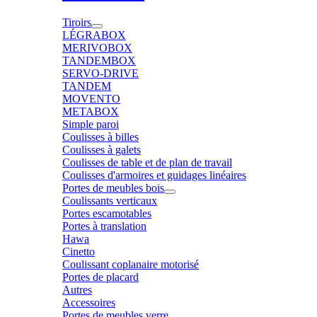
Tiroirs
LÉGRABOX
MERIVOBOX
TANDEMBOX
SERVO-DRIVE
TANDEM
MOVENTO
METABOX
Simple paroi
Coulisses à billes
Coulisses à galets
Coulisses de table et de plan de travail
Coulisses d'armoires et guidages linéaires
Portes de meubles bois
Coulissants verticaux
Portes escamotables
Portes à translation
Hawa
Cinetto
Coulissant coplanaire motorisé
Portes de placard
Autres
Accessoires
Portes de meubles verre