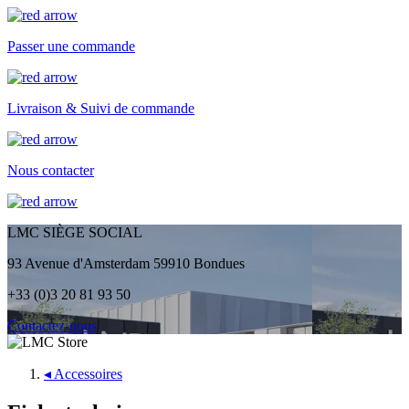
Passer une commande
Livraison & Suivi de commande
Nous contacter
LMC SIÈGE SOCIAL
93 Avenue d'Amsterdam 59910 Bondues
+33 (0)3 20 81 93 50
Contactez-nous
◂
Accessoires