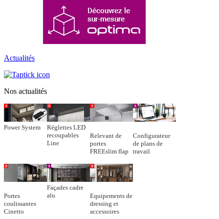
Actualités
Nos actualités
Power System
Réglettes LED
recoupables
Relevant de
Configurateur
Line
portes
de plans de
FREEslim flap
travail
Façades cadre
alu
Portes
Equipements de
coulissantes
dressing et
Cinetto
accessoires