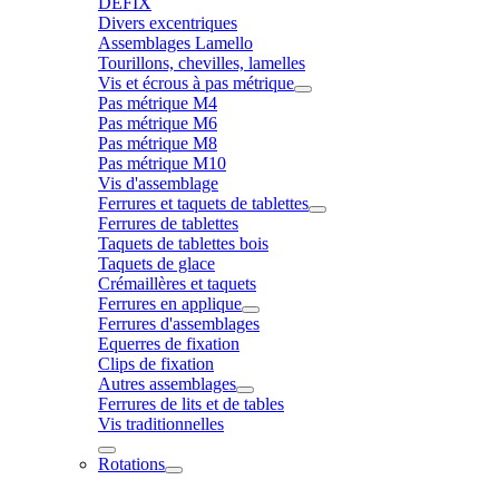
DÉFIX
Divers excentriques
Assemblages Lamello
Tourillons, chevilles, lamelles
Vis et écrous à pas métrique
Pas métrique M4
Pas métrique M6
Pas métrique M8
Pas métrique M10
Vis d'assemblage
Ferrures et taquets de tablettes
Ferrures de tablettes
Taquets de tablettes bois
Taquets de glace
Crémaillères et taquets
Ferrures en applique
Ferrures d'assemblages
Equerres de fixation
Clips de fixation
Autres assemblages
Ferrures de lits et de tables
Vis traditionnelles
Rotations