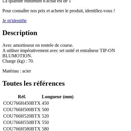
La quantité minimum d'achat est de 1
Pour connaître nos prix et acheter le produit, identifiez-vous !
Je m'identifie
Description
Avec amortisseur en rentrée de course.
A utiliser impérativement avec set unité et entraîneur TIP-ON
BLUMOTION.
Charge (kg) : 70.
Matériau : acier
Toutes les références
Réf.
Longueur (mm)
COU766H450BTX
450
COU766H500BTX
500
COU766H520BTX
520
COU766H550BTX
550
COU766H580BTX
580