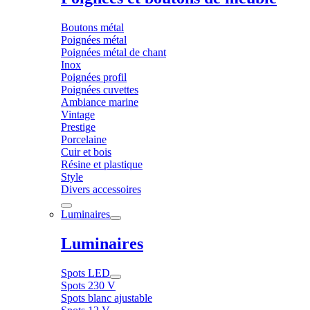
Boutons métal
Poignées métal
Poignées métal de chant
Inox
Poignées profil
Poignées cuvettes
Ambiance marine
Vintage
Prestige
Porcelaine
Cuir et bois
Résine et plastique
Style
Divers accessoires
Luminaires
Luminaires
Spots LED
Spots 230 V
Spots blanc ajustable