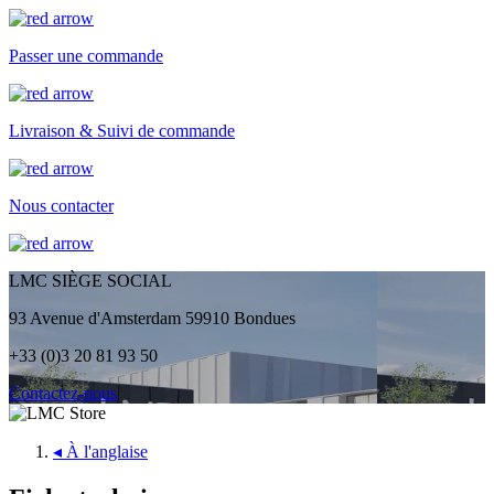
Passer une commande
Livraison & Suivi de commande
Nous contacter
LMC SIÈGE SOCIAL
93 Avenue d'Amsterdam 59910 Bondues
+33 (0)3 20 81 93 50
Contactez-nous
◂
À l'anglaise