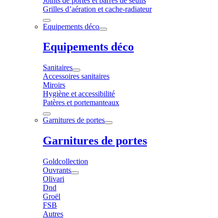
Joints de portes et barres de seuils
Grilles d’aération et cache-radiateur
Equipements déco
Equipements déco
Sanitaires
Accessoires sanitaires
Miroirs
Hygiène et accessibilité
Patères et portemanteaux
Garnitures de portes
Garnitures de portes
Goldcollection
Ouvrants
Olivari
Dnd
Groël
FSB
Autres