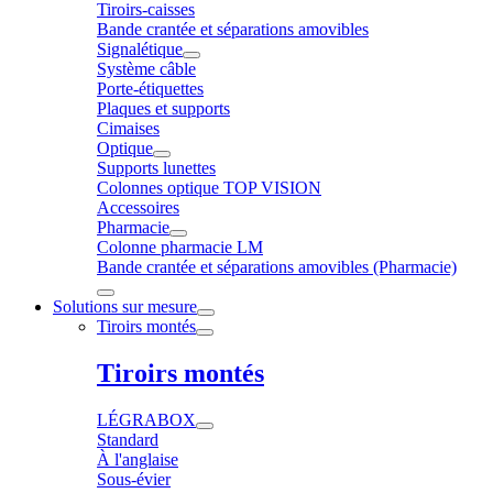
Tiroirs-caisses
Bande crantée et séparations amovibles
Signalétique
Système câble
Porte-étiquettes
Plaques et supports
Cimaises
Optique
Supports lunettes
Colonnes optique TOP VISION
Accessoires
Pharmacie
Colonne pharmacie LM
Bande crantée et séparations amovibles (Pharmacie)
Solutions sur mesure
Tiroirs montés
Tiroirs montés
LÉGRABOX
Standard
À l'anglaise
Sous-évier