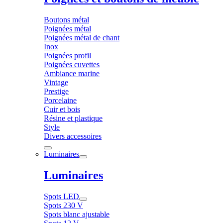
Boutons métal
Poignées métal
Poignées métal de chant
Inox
Poignées profil
Poignées cuvettes
Ambiance marine
Vintage
Prestige
Porcelaine
Cuir et bois
Résine et plastique
Style
Divers accessoires
Luminaires
Luminaires
Spots LED
Spots 230 V
Spots blanc ajustable