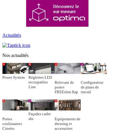
Actualités
Nos actualités
Power System
Réglettes LED
recoupables
Relevant de
Configurateur
Line
portes
de plans de
FREEslim flap
travail
Façades cadre
alu
Portes
Equipements de
coulissantes
dressing et
Cinetto
accessoires