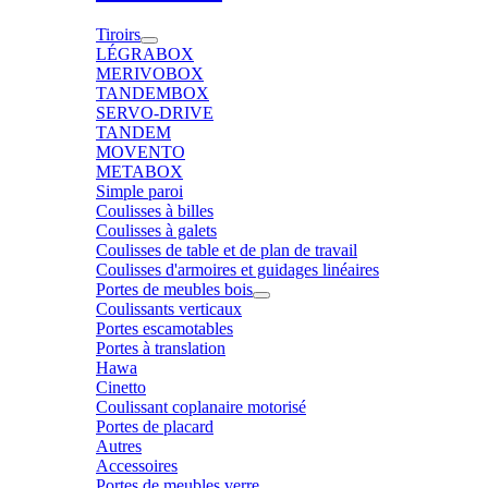
Tiroirs
LÉGRABOX
MERIVOBOX
TANDEMBOX
SERVO-DRIVE
TANDEM
MOVENTO
METABOX
Simple paroi
Coulisses à billes
Coulisses à galets
Coulisses de table et de plan de travail
Coulisses d'armoires et guidages linéaires
Portes de meubles bois
Coulissants verticaux
Portes escamotables
Portes à translation
Hawa
Cinetto
Coulissant coplanaire motorisé
Portes de placard
Autres
Accessoires
Portes de meubles verre