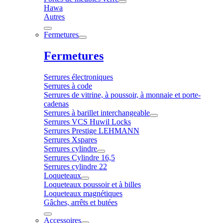
Hawa
Autres
Fermetures
Fermetures
Serrures électroniques
Serrures à code
Serrures de vitrine, à poussoir, à monnaie et porte-
cadenas
Serrures à barillet interchangeable
Serrures VCS Huwil Locks
Serrures Prestige LEHMANN
Serrures Xspares
Serrures cylindre
Serrures Cylindre 16,5
Serrures cylindre 22
Loqueteaux
Loqueteaux poussoir et à billes
Loqueteaux magnétiques
Gâches, arrêts et butées
Accessoires