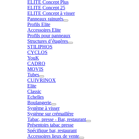
ELITE Concept Plus
ELITE Concept 25
ELITE Concept à visser
Panneaux rainurés
Profils Elite
Accessoires Elite
Profils pour panneaux
Structures d’étagères
STILIPHOS
CYCLOS
YouK
CADRO
MOVIS
Tubes
CUIVRINOX
Elite
Classic
Echelles
Boulangerie
Système à visser
Système sur crémaillère
Tabac, presse - Bar, restaurant
Présentoirs tabac presse
Spécifique bar, restaurant
Accessoires lieux de vente