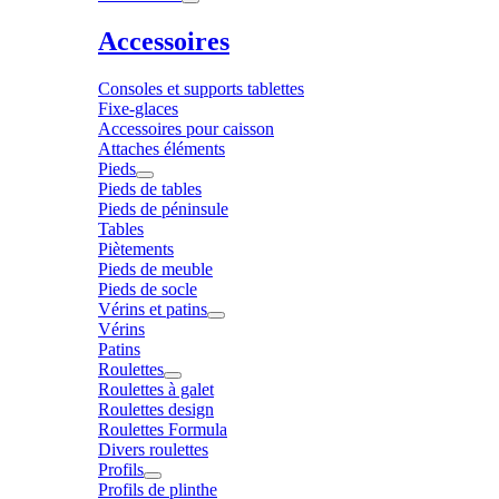
Accessoires
Consoles et supports tablettes
Fixe-glaces
Accessoires pour caisson
Attaches éléments
Pieds
Pieds de tables
Pieds de péninsule
Tables
Piètements
Pieds de meuble
Pieds de socle
Vérins et patins
Vérins
Patins
Roulettes
Roulettes à galet
Roulettes design
Roulettes Formula
Divers roulettes
Profils
Profils de plinthe