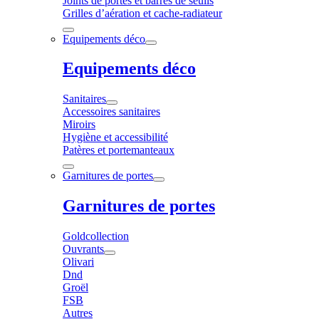
Joints de portes et barres de seuils
Grilles d’aération et cache-radiateur
Equipements déco
Equipements déco
Sanitaires
Accessoires sanitaires
Miroirs
Hygiène et accessibilité
Patères et portemanteaux
Garnitures de portes
Garnitures de portes
Goldcollection
Ouvrants
Olivari
Dnd
Groël
FSB
Autres