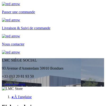
Passer une commande
Livraison & Suivi de commande
Nous contacter
LMC SIÈGE SOCIAL
93 Avenue d'Amsterdam 59910 Bondues
+33 (0)3 20 81 93 50
Contactez-nous
◂
À l'anglaise