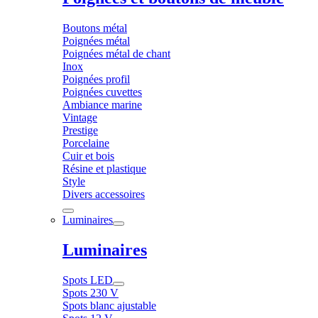
Boutons métal
Poignées métal
Poignées métal de chant
Inox
Poignées profil
Poignées cuvettes
Ambiance marine
Vintage
Prestige
Porcelaine
Cuir et bois
Résine et plastique
Style
Divers accessoires
Luminaires
Luminaires
Spots LED
Spots 230 V
Spots blanc ajustable