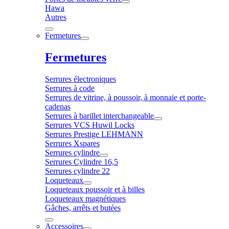
Hawa
Autres
Fermetures
Fermetures
Serrures électroniques
Serrures à code
Serrures de vitrine, à poussoir, à monnaie et porte-
cadenas
Serrures à barillet interchangeable
Serrures VCS Huwil Locks
Serrures Prestige LEHMANN
Serrures Xspares
Serrures cylindre
Serrures Cylindre 16,5
Serrures cylindre 22
Loqueteaux
Loqueteaux poussoir et à billes
Loqueteaux magnétiques
Gâches, arrêts et butées
Accessoires