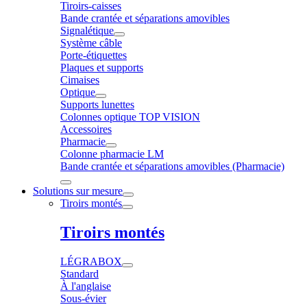
Tiroirs-caisses
Bande crantée et séparations amovibles
Signalétique
Système câble
Porte-étiquettes
Plaques et supports
Cimaises
Optique
Supports lunettes
Colonnes optique TOP VISION
Accessoires
Pharmacie
Colonne pharmacie LM
Bande crantée et séparations amovibles (Pharmacie)
Solutions sur mesure
Tiroirs montés
Tiroirs montés
LÉGRABOX
Standard
À l'anglaise
Sous-évier