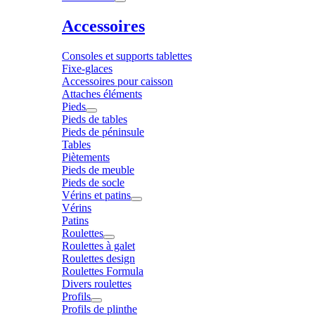
Accessoires
Consoles et supports tablettes
Fixe-glaces
Accessoires pour caisson
Attaches éléments
Pieds
Pieds de tables
Pieds de péninsule
Tables
Piètements
Pieds de meuble
Pieds de socle
Vérins et patins
Vérins
Patins
Roulettes
Roulettes à galet
Roulettes design
Roulettes Formula
Divers roulettes
Profils
Profils de plinthe