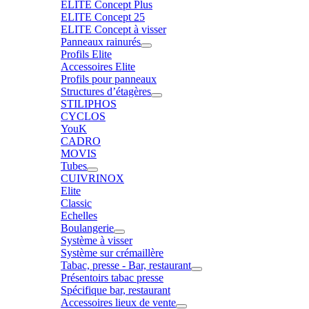
ELITE Concept Plus
ELITE Concept 25
ELITE Concept à visser
Panneaux rainurés
Profils Elite
Accessoires Elite
Profils pour panneaux
Structures d’étagères
STILIPHOS
CYCLOS
YouK
CADRO
MOVIS
Tubes
CUIVRINOX
Elite
Classic
Echelles
Boulangerie
Système à visser
Système sur crémaillère
Tabac, presse - Bar, restaurant
Présentoirs tabac presse
Spécifique bar, restaurant
Accessoires lieux de vente