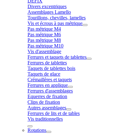
DÉFIX
Divers excentriques
Assemblages Lamello
Tourillons, chevilles, lamelles
Vis et écrous à pas métrique
Pas métrique M4
Pas métrique M6
Pas métrique M8
Pas métrique M10
Vis d'assemblage
Ferrures et taquets de tablettes
Ferrures de tablettes
Taquets de tablettes bois
Taquets de glace
Crémaillères et taquets
Ferrures en applique
Ferrures d'assemblages
Equerres de fixation
Clips de fixation
Autres assemblages
Ferrures de lits et de tables
Vis traditionnelles
Rotations