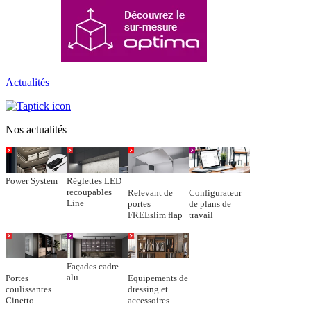
Actualités
Nos actualités
Power System
Réglettes LED
recoupables
Relevant de
Configurateur
Line
portes
de plans de
FREEslim flap
travail
Façades cadre
alu
Portes
Equipements de
coulissantes
dressing et
Cinetto
accessoires