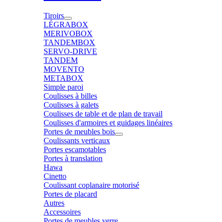
Tiroirs
LÉGRABOX
MERIVOBOX
TANDEMBOX
SERVO-DRIVE
TANDEM
MOVENTO
METABOX
Simple paroi
Coulisses à billes
Coulisses à galets
Coulisses de table et de plan de travail
Coulisses d'armoires et guidages linéaires
Portes de meubles bois
Coulissants verticaux
Portes escamotables
Portes à translation
Hawa
Cinetto
Coulissant coplanaire motorisé
Portes de placard
Autres
Accessoires
Portes de meubles verre