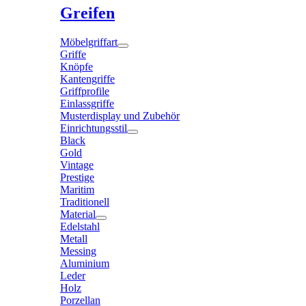
Greifen
Möbelgriffart
Griffe
Knöpfe
Kantengriffe
Griffprofile
Einlassgriffe
Musterdisplay und Zubehör
Einrichtungsstil
Black
Gold
Vintage
Prestige
Maritim
Traditionell
Material
Edelstahl
Metall
Messing
Aluminium
Leder
Holz
Porzellan