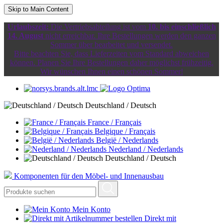
Skip to Main Content
Urlaubszeit:
Die Vertriebsabteilung ist vom
10. bis einschließlich
14. August
nicht erreichbar. Ihre Bestellungen werden den ganzen
Sommer über bearbeitet und versendet.
Bitte beachten Sie, dass Lieferzeiten vom Standard abweichen
können. Planen Sie Ihre Bestellungen daher möglichst frühzeitig.
Wir wünschen Ihnen einen schönen Sommer!
Deutschland / Deutsch
France / Français
Belgique / Français
België / Nederlands
Nederland / Nederlands
Deutschland / Deutsch
Komponenten für den Möbel- und Innenausbau
Mein Konto
Direkt mit