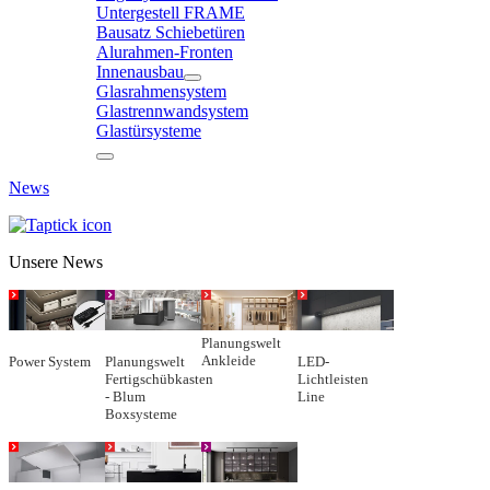
Untergestell FRAME
Bausatz Schiebetüren
Alurahmen-Fronten
Innenausbau
Glasrahmensystem
Glastrennwandsystem
Glastürsysteme
News
Unsere News
Planungswelt
Ankleide
Power System
Planungswelt
LED-
Fertigschübkasten
Lichtleisten
- Blum
Line
Boxsysteme