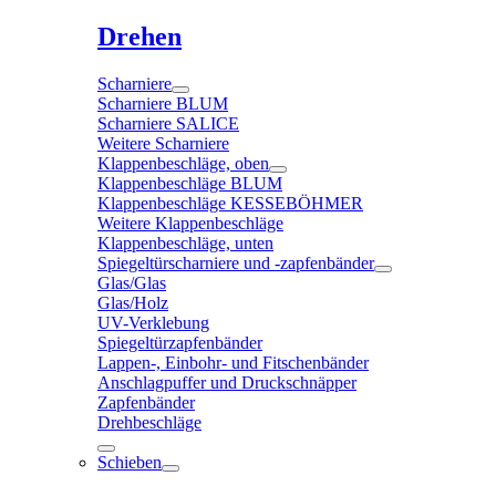
Drehen
Scharniere
Scharniere BLUM
Scharniere SALICE
Weitere Scharniere
Klappenbeschläge, oben
Klappenbeschläge BLUM
Klappenbeschläge KESSEBÖHMER
Weitere Klappenbeschläge
Klappenbeschläge, unten
Spiegeltürscharniere und -zapfenbänder
Glas/Glas
Glas/Holz
UV-Verklebung
Spiegeltürzapfenbänder
Lappen-, Einbohr- und Fitschenbänder
Anschlagpuffer und Druckschnäpper
Zapfenbänder
Drehbeschläge
Schieben