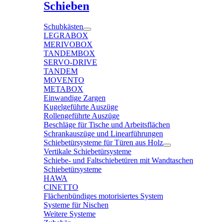
Schieben
Schubkästen
LEGRABOX
MERIVOBOX
TANDEMBOX
SERVO-DRIVE
TANDEM
MOVENTO
METABOX
Einwandige Zargen
Kugelgeführte Auszüge
Rollengeführte Auszüge
Beschläge für Tische und Arbeitsflächen
Schrankauszüge und Linearführungen
Schiebetürsysteme für Türen aus Holz
Vertikale Schiebetürsysteme
Schiebe- und Faltschiebetüren mit Wandtaschen
Schiebetürsysteme
HAWA
CINETTO
Flächenbündiges motorisiertes System
Systeme für Nischen
Weitere Systeme