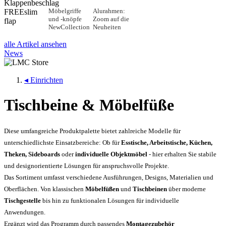
Klappenbeschlag
Möbelgriffe
Alurahmen:
FREEslim
und -knöpfe
Zoom auf die
flap
NewCollection
Neuheiten
alle Artikel ansehen
News
◂
Einrichten
Tischbeine & Möbelfüße
Diese umfangreiche Produktpalette bietet zahlreiche Modelle für
unterschiedlichste Einsatzbereiche: Ob für
Esstische, Arbeitstische, Küchen,
Theken, Sideboards
oder
individuelle Objektmöbel
- hier erhalten Sie stabile
und designorientierte Lösungen für anspruchsvolle Projekte.
Das Sortiment umfasst verschiedene Ausführungen, Designs, Materialien und
Oberflächen. Von klassischen
Möbelfüßen
und
Tischbeinen
über moderne
Tischgestelle
bis hin zu funktionalen Lösungen für individuelle
Anwendungen.
Ergänzt wird das Programm durch passendes
Montagezubehör