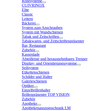
Rohrsysteme
CUIVRINOX
Elite
Classic
Leitern
Bäckerei
System zum Anschrauben
System mit Wandschienen
Tabak und Zeitschriften
Tabakwaren- und Zeitschriftenpräsenter
Bar, Restaurant
Zubehör
Kassenlade
Abteilleiste und herausnehmbares Trenner
Display- und Orientierungssysteme
Seilsystem
Etikettenschienen
Schilder und Halter
Galerieschienen
Optiker
Einzelbrillenhalter
Brillenpräsenter TOP VISION
Zubehör
Apotheke
Apothekenauszugsschrank LM