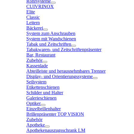
Rohrsysteme
CUIVRINOX
Elite
Classic
Leitern
Bäckerei
System zum Anschrauben
System mit Wandschienen
Tabak und Zeitschriften
Tabakwaren- und Zeitschriftenpräsenter
Bar, Restaurant
Zubehör
Kassenlade
Abteilleiste und herausnehmbares Trenner
Display- und Orientierungssysteme
Seilsystem
Etikettenschienen
Schilder und Halter
Galerieschienen
Optiker
Einzelbrillenhalter
Brillenpräsenter TOP VISION
Zubehör
Apotheke
Apothekenauszugsschrank LM